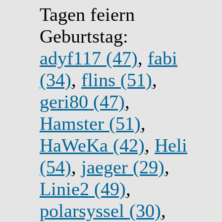
Tagen feiern
Geburtstag:
adyf117 (47)
,
fabi
(34)
,
flins (51)
,
geri80 (47)
,
Hamster (51)
,
HaWeKa (42)
,
Heli
(54)
,
jaeger (29)
,
Linie2 (49)
,
polarsyssel (30)
,