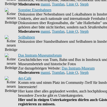
Moderatoren
manni
,
Tramfan
,
Linie O
,
Steph
Sonstige Eisenbahnen
Diskussion über Nebenbahnen und Lokalbahnen in Innsbr
Umkreis, aber auch nationale und internationale Fernbahn h
Diskussionen über Regionalbahn, die "alte Hallerbahn" un
gehören aber bitte nicht hierher, sondern nach
Straßenbahn
Moderatoren
manni
,
Tramfan
,
Linie O
,
Steph
Seilbahnen
Diskussion über Standseilbahnen und Seilbahnen in Innsb
Das Inntram-Museumsforum
Geschichtliches von Tram, Bahn und Bus in Innsbruck un
Museumsbetrieb und historische Fotos
Zur dazugehörigen Website:
Das Inntram-Museum
Moderatoren
manni
,
Tramfan
,
Linie O
,
Steph
4er-Cafe
Komm rein und nimm Platz im Community-Treff für Innsb
Interessierte!
Hier kann über alles geplaudert werden, auch hochphilosop
besondere Zwecke gibt es Unterkategorien.
Hier und in einigen Unterkategorien dürfen auch Gäste
registrieren zu müssen.