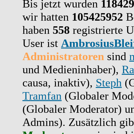
Bis jetzt wurden
11842
wir hatten
105425952
Be
haben
558
registrierte U
User ist
AmbrosiusBlei
Administratoren
sind
und Medieninhaber),
Ra
causa, inaktiv),
Steph
(G
Tramfan
(Globaler Mode
(Globaler Moderator) 
Admins). Zusätzlich gib