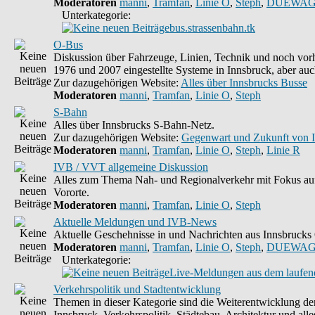
Moderatoren
manni
,
Tramfan
,
Linie O
,
Steph
,
DUEWAG
Unterkategorie:
bus.strassenbahn.tk
O-Bus
Diskussion über Fahrzeuge, Linien, Technik und noch vorh
1976 und 2007 eingestellte Systeme in Innsbruck, aber auc
Zur dazugehörigen Website:
Alles über Innsbrucks Busse
Moderatoren
manni
,
Tramfan
,
Linie O
,
Steph
S-Bahn
Alles über Innsbrucks S-Bahn-Netz.
Zur dazugehörigen Website:
Gegenwart und Zukunft von 
Moderatoren
manni
,
Tramfan
,
Linie O
,
Steph
,
Linie R
IVB / VVT allgemeine Diskussion
Alles zum Thema Nah- und Regionalverkehr mit Fokus auf
Vororte.
Moderatoren
manni
,
Tramfan
,
Linie O
,
Steph
Aktuelle Meldungen und IVB-News
Aktuelle Geschehnisse in und Nachrichten aus Innsbruck
Moderatoren
manni
,
Tramfan
,
Linie O
,
Steph
,
DUEWAG
Unterkategorie:
Live-Meldungen aus dem laufend
Verkehrspolitik und Stadtentwicklung
Themen in dieser Kategorie sind die Weiterentwicklung d
Innsbruck, Verkehrspolitik, Städtebau, Architektur und alle