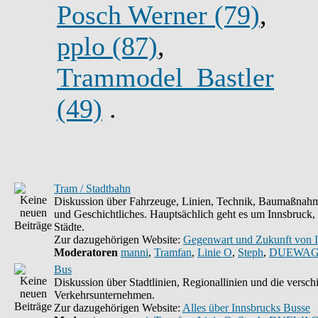
Posch Werner (79)
,
pplo (87)
,
Trammodel_Bastler
(49)
.
Tram / Stadtbahn
Diskussion über Fahrzeuge, Linien, Technik, Baumaßnahm
und Geschichtliches. Hauptsächlich geht es um Innsbruck,
Städte.
Zur dazugehörigen Website:
Gegenwart und Zukunft von 
Moderatoren
manni
,
Tramfan
,
Linie O
,
Steph
,
DUEWAG
Bus
Diskussion über Stadtlinien, Regionallinien und die versc
Verkehrsunternehmen.
Zur dazugehörigen Website:
Alles über Innsbrucks Busse