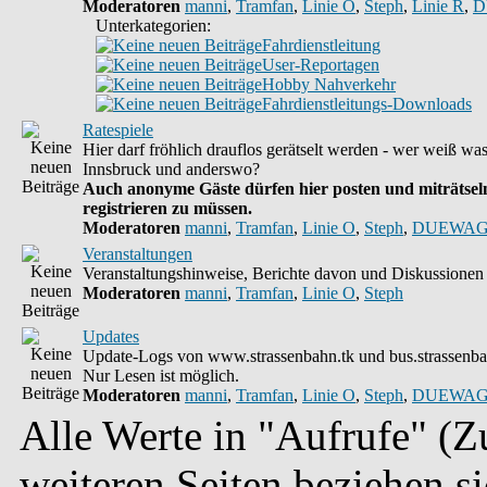
Moderatoren
manni
,
Tramfan
,
Linie O
,
Steph
,
Linie R
,
D
Unterkategorien:
Fahrdienstleitung
User-Reportagen
Hobby Nahverkehr
Fahrdienstleitungs-Downloads
Ratespiele
Hier darf fröhlich drauflos gerätselt werden - wer weiß wa
Innsbruck und anderswo?
Auch anonyme Gäste dürfen hier posten und miträtseln
registrieren zu müssen.
Moderatoren
manni
,
Tramfan
,
Linie O
,
Steph
,
DUEWAG
Veranstaltungen
Veranstaltungshinweise, Berichte davon und Diskussionen 
Moderatoren
manni
,
Tramfan
,
Linie O
,
Steph
Updates
Update-Logs von www.strassenbahn.tk und bus.strassenba
Nur Lesen ist möglich.
Moderatoren
manni
,
Tramfan
,
Linie O
,
Steph
,
DUEWAG
Alle Werte in "Aufrufe" (Zu
weiteren Seiten beziehen s