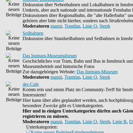
Diskussion über Nebenbahnen und Lokalbahnen in Innsbr
Umkreis, aber auch nationale und internationale Fernbahn h
Diskussionen über Regionalbahn, die "alte Hallerbahn" un
gehören aber bitte nicht hierher, sondern nach
Straßenbahn
Moderatoren
manni
,
Tramfan
,
Linie O
,
Steph
Seilbahnen
Diskussion über Standseilbahnen und Seilbahnen in Innsb
Das Inntram-Museumsforum
Geschichtliches von Tram, Bahn und Bus in Innsbruck un
Museumsbetrieb und historische Fotos
Zur dazugehörigen Website:
Das Inntram-Museum
Moderatoren
manni
,
Tramfan
,
Linie O
,
Steph
4er-Cafe
Komm rein und nimm Platz im Community-Treff für Innsb
Interessierte!
Hier kann über alles geplaudert werden, auch hochphilosop
besondere Zwecke gibt es Unterkategorien.
Hier und in einigen Unterkategorien dürfen auch Gäste
registrieren zu müssen.
Moderatoren
manni
,
Tramfan
,
Linie O
,
Steph
,
Linie R
,
D
Unterkategorien:
Fahrdienstleitung