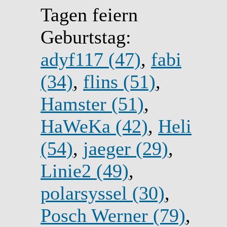
Tagen feiern
Geburtstag:
adyf117 (47)
,
fabi
(34)
,
flins (51)
,
Hamster (51)
,
HaWeKa (42)
,
Heli
(54)
,
jaeger (29)
,
Linie2 (49)
,
polarsyssel (30)
,
Posch Werner (79)
,