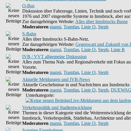
O-Bus
Diskussion über Fahrzeuge, Linien, Technik und noch vorh
1976 und 2007 eingestellte Systeme in Innsbruck, aber auc
Zur dazugehörigen Website:
Alles über Innsbrucks Busse
Moderatoren
manni
,
Tramfan
,
Linie O
,
Steph
S-Bahn
Alles über Innsbrucks S-Bahn-Netz.
Zur dazugehörigen Website:
Gegenwart und Zukunft von 
Moderatoren
manni
,
Tramfan
,
Linie O
,
Steph
,
Linie R
IVB / VVT allgemeine Diskussion
Alles zum Thema Nah- und Regionalverkehr mit Fokus auf
Vororte.
Moderatoren
manni
,
Tramfan
,
Linie O
,
Steph
Aktuelle Meldungen und IVB-News
Aktuelle Geschehnisse in und Nachrichten aus Innsbruck
Moderatoren
manni
,
Tramfan
,
Linie O
,
Steph
,
DUEWAG
Unterkategorie:
Live-Meldungen aus dem laufend
Verkehrspolitik und Stadtentwicklung
Themen in dieser Kategorie sind die Weiterentwicklung d
Innsbruck, Verkehrspolitik, Städtebau, Architektur und alle
Moderatoren
manni
,
Tramfan
,
Linie O
,
Steph
Sonstige Eisenbahnen