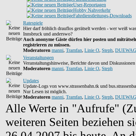
User-Reportagen
Hobby Nahverkehr
Fahrdienstleitungs-Downloads
Ratespiele
Hier darf fröhlich drauflos gerätselt werden - wer weiß wa
Innsbruck und anderswo?
Auch anonyme Gäste dürfen hier posten und miträtseln
registrieren zu müssen.
Moderatoren
manni
,
Tramfan
,
Linie O
,
Steph
,
DUEWAG
Veranstaltungen
Veranstaltungshinweise, Berichte davon und Diskussionen 
Moderatoren
manni
,
Tramfan
,
Linie O
,
Steph
Updates
Update-Logs von www.strassenbahn.tk und bus.strassenba
Nur Lesen ist möglich.
Moderatoren
manni
,
Tramfan
,
Linie O
,
Steph
,
DUEWAG
Alle Werte in "Aufrufe" (Zu
weiteren Seiten beziehen s
26.04.2007 bis heute. An 