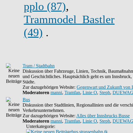
pplo (87)
,
Trammodel_Bastler
(49)
.
Tram / Stadtbahn
Diskussion über Fahrzeuge, Linien, Technik, Baumaßnahm
und Geschichtliches. Hauptsächlich geht es um Innsbruck,
Städte.
Zur dazugehörigen Website:
Gegenwart und Zukunft von 
Moderatoren
manni
,
Tramfan
,
Linie O
,
Steph
,
DUEWAG
Bus
Diskussion über Stadtlinien, Regionallinien und die versc
Verkehrsunternehmen.
Zur dazugehörigen Website:
Alles über Innsbrucks Busse
Moderatoren
manni
,
Tramfan
,
Linie O
,
Steph
,
DUEWAG
Unterkategorie:
bus.strassenbahn.tk