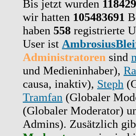
Bis jetzt wurden
11842
wir hatten
105483691
Be
haben
558
registrierte U
User ist
AmbrosiusBlei
Administratoren
sind
und Medieninhaber),
Ra
causa, inaktiv),
Steph
(G
Tramfan
(Globaler Mode
(Globaler Moderator) 
Admins). Zusätzlich gib