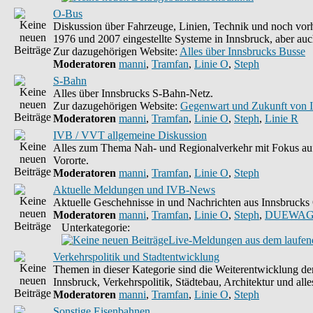
O-Bus
Diskussion über Fahrzeuge, Linien, Technik und noch vorh
1976 und 2007 eingestellte Systeme in Innsbruck, aber auc
Zur dazugehörigen Website:
Alles über Innsbrucks Busse
Moderatoren
manni
,
Tramfan
,
Linie O
,
Steph
S-Bahn
Alles über Innsbrucks S-Bahn-Netz.
Zur dazugehörigen Website:
Gegenwart und Zukunft von 
Moderatoren
manni
,
Tramfan
,
Linie O
,
Steph
,
Linie R
IVB / VVT allgemeine Diskussion
Alles zum Thema Nah- und Regionalverkehr mit Fokus auf
Vororte.
Moderatoren
manni
,
Tramfan
,
Linie O
,
Steph
Aktuelle Meldungen und IVB-News
Aktuelle Geschehnisse in und Nachrichten aus Innsbruck
Moderatoren
manni
,
Tramfan
,
Linie O
,
Steph
,
DUEWAG
Unterkategorie:
Live-Meldungen aus dem laufend
Verkehrspolitik und Stadtentwicklung
Themen in dieser Kategorie sind die Weiterentwicklung d
Innsbruck, Verkehrspolitik, Städtebau, Architektur und alle
Moderatoren
manni
,
Tramfan
,
Linie O
,
Steph
Sonstige Eisenbahnen