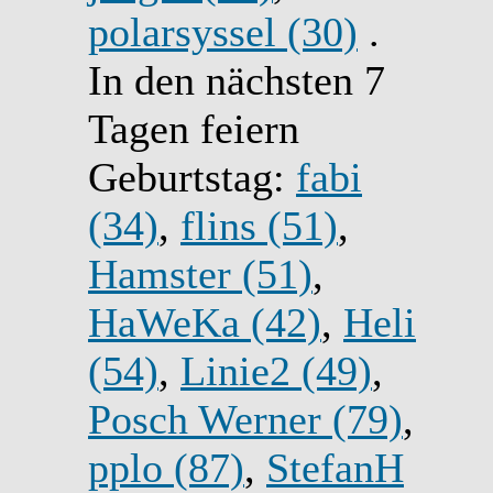
polarsyssel (30)
.
In den nächsten 7
Tagen feiern
Geburtstag:
fabi
(34)
,
flins (51)
,
Hamster (51)
,
HaWeKa (42)
,
Heli
(54)
,
Linie2 (49)
,
Posch Werner (79)
,
pplo (87)
,
StefanH