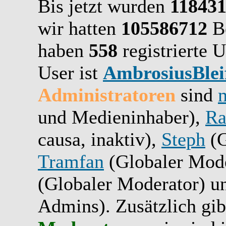
Bis jetzt wurden
11843
wir hatten
105586712
Be
haben
558
registrierte U
User ist
AmbrosiusBlei
Administratoren
sind
und Medieninhaber),
Ra
causa, inaktiv),
Steph
(G
Tramfan
(Globaler Mode
(Globaler Moderator) 
Admins). Zusätzlich gib