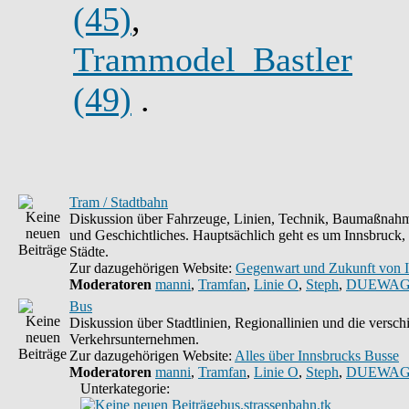
(45)
,
Trammodel_Bastler
(49)
.
Tram / Stadtbahn
Diskussion über Fahrzeuge, Linien, Technik, Baumaßnahm
und Geschichtliches. Hauptsächlich geht es um Innsbruck,
Städte.
Zur dazugehörigen Website:
Gegenwart und Zukunft von 
Moderatoren
manni
,
Tramfan
,
Linie O
,
Steph
,
DUEWAG
Bus
Diskussion über Stadtlinien, Regionallinien und die versc
Verkehrsunternehmen.
Zur dazugehörigen Website:
Alles über Innsbrucks Busse
Moderatoren
manni
,
Tramfan
,
Linie O
,
Steph
,
DUEWAG
Unterkategorie:
bus.strassenbahn.tk