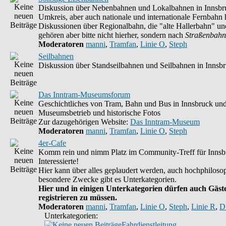
Diskussion über Nebenbahnen und Lokalbahnen in Innsbr
Umkreis, aber auch nationale und internationale Fernbahn h
Diskussionen über Regionalbahn, die "alte Hallerbahn" un
gehören aber bitte nicht hierher, sondern nach
Straßenbahn
Moderatoren
manni
,
Tramfan
,
Linie O
,
Steph
Seilbahnen
Diskussion über Standseilbahnen und Seilbahnen in Innsb
Das Inntram-Museumsforum
Geschichtliches von Tram, Bahn und Bus in Innsbruck un
Museumsbetrieb und historische Fotos
Zur dazugehörigen Website:
Das Inntram-Museum
Moderatoren
manni
,
Tramfan
,
Linie O
,
Steph
4er-Cafe
Komm rein und nimm Platz im Community-Treff für Innsb
Interessierte!
Hier kann über alles geplaudert werden, auch hochphilosop
besondere Zwecke gibt es Unterkategorien.
Hier und in einigen Unterkategorien dürfen auch Gäste
registrieren zu müssen.
Moderatoren
manni
,
Tramfan
,
Linie O
,
Steph
,
Linie R
,
D
Unterkategorien:
Fahrdienstleitung