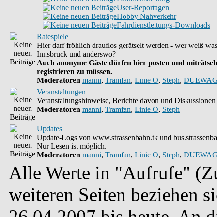
User-Reportagen
Hobby Nahverkehr
Fahrdienstleitungs-Downloads
Ratespiele
Hier darf fröhlich drauflos gerätselt werden - wer weiß wa
Innsbruck und anderswo?
Auch anonyme Gäste dürfen hier posten und miträtseln
registrieren zu müssen.
Moderatoren
manni
,
Tramfan
,
Linie O
,
Steph
,
DUEWAG
Veranstaltungen
Veranstaltungshinweise, Berichte davon und Diskussionen 
Moderatoren
manni
,
Tramfan
,
Linie O
,
Steph
Updates
Update-Logs von www.strassenbahn.tk und bus.strassenba
Nur Lesen ist möglich.
Moderatoren
manni
,
Tramfan
,
Linie O
,
Steph
,
DUEWAG
Alle Werte in "Aufrufe" (Zu
weiteren Seiten beziehen s
26.04.2007 bis heute. An 