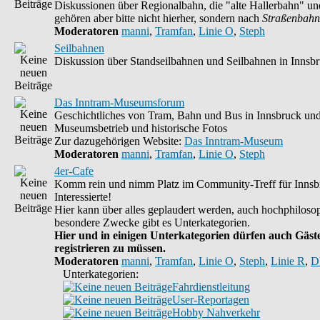
Diskussionen über Regionalbahn, die "alte Hallerbahn" un
gehören aber bitte nicht hierher, sondern nach
Straßenbahn
Moderatoren
manni
,
Tramfan
,
Linie O
,
Steph
Seilbahnen
Diskussion über Standseilbahnen und Seilbahnen in Innsb
Das Inntram-Museumsforum
Geschichtliches von Tram, Bahn und Bus in Innsbruck un
Museumsbetrieb und historische Fotos
Zur dazugehörigen Website:
Das Inntram-Museum
Moderatoren
manni
,
Tramfan
,
Linie O
,
Steph
4er-Cafe
Komm rein und nimm Platz im Community-Treff für Innsb
Interessierte!
Hier kann über alles geplaudert werden, auch hochphilosop
besondere Zwecke gibt es Unterkategorien.
Hier und in einigen Unterkategorien dürfen auch Gäste
registrieren zu müssen.
Moderatoren
manni
,
Tramfan
,
Linie O
,
Steph
,
Linie R
,
D
Unterkategorien:
Fahrdienstleitung
User-Reportagen
Hobby Nahverkehr