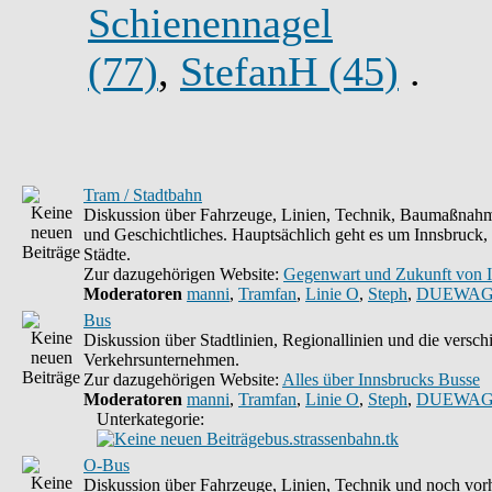
Schienennagel
(77)
,
StefanH (45)
.
Tram / Stadtbahn
Diskussion über Fahrzeuge, Linien, Technik, Baumaßnahm
und Geschichtliches. Hauptsächlich geht es um Innsbruck,
Städte.
Zur dazugehörigen Website:
Gegenwart und Zukunft von 
Moderatoren
manni
,
Tramfan
,
Linie O
,
Steph
,
DUEWAG
Bus
Diskussion über Stadtlinien, Regionallinien und die versc
Verkehrsunternehmen.
Zur dazugehörigen Website:
Alles über Innsbrucks Busse
Moderatoren
manni
,
Tramfan
,
Linie O
,
Steph
,
DUEWAG
Unterkategorie:
bus.strassenbahn.tk
O-Bus
Diskussion über Fahrzeuge, Linien, Technik und noch vorh