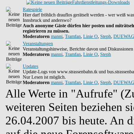
Fahrdienstleitungs-Downloads
Ratespiele
Hier darf fröhlich drauflos gerätselt werden - wer weiß wa
Innsbruck und anderswo?
Auch anonyme Gäste dürfen hier posten und miträtseln
registrieren zu müssen.
Moderatoren
manni
,
Tramfan
,
Linie O
,
Steph
,
DUEWAG
Veranstaltungen
Veranstaltungshinweise, Berichte davon und Diskussionen 
Moderatoren
manni
,
Tramfan
,
Linie O
,
Steph
Updates
Update-Logs von www.strassenbahn.tk und bus.strassenba
Nur Lesen ist möglich.
Moderatoren
manni
,
Tramfan
,
Linie O
,
Steph
,
DUEWAG
Alle Werte in "Aufrufe" (Zu
weiteren Seiten beziehen s
26.04.2007 bis heute. An 
auf die neue Forensoftware 