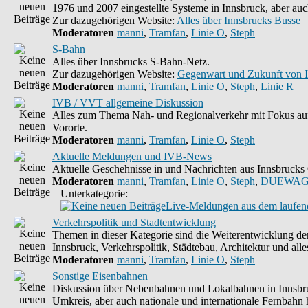
1976 und 2007 eingestellte Systeme in Innsbruck, aber auc
Zur dazugehörigen Website:
Alles über Innsbrucks Busse
Moderatoren
manni
,
Tramfan
,
Linie O
,
Steph
S-Bahn
Alles über Innsbrucks S-Bahn-Netz.
Zur dazugehörigen Website:
Gegenwart und Zukunft von 
Moderatoren
manni
,
Tramfan
,
Linie O
,
Steph
,
Linie R
IVB / VVT allgemeine Diskussion
Alles zum Thema Nah- und Regionalverkehr mit Fokus auf
Vororte.
Moderatoren
manni
,
Tramfan
,
Linie O
,
Steph
Aktuelle Meldungen und IVB-News
Aktuelle Geschehnisse in und Nachrichten aus Innsbruck
Moderatoren
manni
,
Tramfan
,
Linie O
,
Steph
,
DUEWAG
Unterkategorie:
Live-Meldungen aus dem laufend
Verkehrspolitik und Stadtentwicklung
Themen in dieser Kategorie sind die Weiterentwicklung d
Innsbruck, Verkehrspolitik, Städtebau, Architektur und alle
Moderatoren
manni
,
Tramfan
,
Linie O
,
Steph
Sonstige Eisenbahnen
Diskussion über Nebenbahnen und Lokalbahnen in Innsbr
Umkreis, aber auch nationale und internationale Fernbahn h