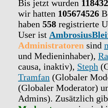
Bis jetzt wurden
11843
wir hatten
105674526
Be
haben
558
registrierte U
User ist
AmbrosiusBlei
Administratoren
sind
und Medieninhaber),
Ra
causa, inaktiv),
Steph
(G
Tramfan
(Globaler Mode
(Globaler Moderator) 
Admins). Zusätzlich gib