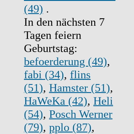
(49)
.
In den nächsten 7
Tagen feiern
Geburtstag:
befoerderung (49)
,
fabi (34)
,
flins
(51)
,
Hamster (51)
,
HaWeKa (42)
,
Heli
(54)
,
Posch Werner
(79)
,
pplo (87)
,