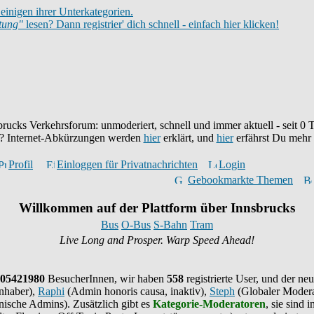
einigen ihrer Unterkategorien.
itung"
lesen? Dann registrier' dich schnell - einfach hier klicken!
brucks Verkehrsforum: unmoderiert, schnell und immer aktuell - seit
0
T
eu? Internet-Abkürzungen werden
hier
erklärt, und
hier
erfährst Du mehr
Profil
Einloggen für Privatnachrichten
Login
Gebookmarkte Themen
Willkommen auf der Plattform über Innsbrucks
Bus
O-Bus
S-Bahn
Tram
Live Long and Prosper. Warp Speed Ahead!
05421980
BesucherInnen,
wir haben
558
registrierte User, und der neu
nhaber),
Raphi
(Admin honoris causa, inaktiv),
Steph
(Globaler Modera
ische Admins). Zusätzlich gibt es
Kategorie-Moderatoren
, sie sind