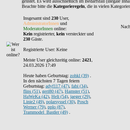
gelistet. Es wird ausschließlich im Bedarfsfall (illegale In
Beachte bitte die
Kategorieregeln
, die in vielen Kategori
Insgesamt sind
230
User,
AdministratorInnen
und
ModeratorInnen
online:
Kein
registrierter,
kein
versteckter und
230
Gäste.
Registrierte User: Keine
Meiste User gleichzeitig online:
2421
,
24.03.2026 17:49
Heute haben Geburtstag:
zohkl (39)
.
In den nächsten 7 Tagen feiern
Geburtstag:
adyf117 (47)
,
fabi (34)
,
flins (51)
,
geri80 (47)
,
Hamster (51)
,
HaWeKa (42)
,
Heli (54)
,
jaeger (29)
,
Linie2 (49)
,
polarsyssel (30)
,
Posch
Werner (79)
,
pplo (87)
,
Trammodel_Bastler (49)
.