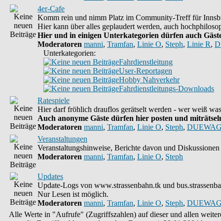
4er-Cafe
Komm rein und nimm Platz im Community-Treff für Innsbr
Hier kann über alles geplaudert werden, auch hochphilosop
Hier und in einigen Unterkategorien dürfen auch Gäste 
Moderatoren
manni
,
Tramfan
,
Linie O
,
Steph
,
Linie R
,
D
Unterkategorien:
Fahrdienstleitung
User-Reportagen
Hobby Nahverkehr
Fahrdienstleitungs-Downloads
Ratespiele
Hier darf fröhlich drauflos gerätselt werden - wer weiß w
Auch anonyme Gäste dürfen hier posten und miträtseln,
Moderatoren
manni
,
Tramfan
,
Linie O
,
Steph
,
DUEWAG
Veranstaltungen
Veranstaltungshinweise, Berichte davon und Diskussionen 
Moderatoren
manni
,
Tramfan
,
Linie O
,
Steph
Updates
Update-Logs von www.strassenbahn.tk und bus.strassenba
Nur Lesen ist möglich.
Moderatoren
manni
,
Tramfan
,
Linie O
,
Steph
,
DUEWAG
Alle Werte in "Aufrufe" (Zugriffszahlen) auf dieser und allen weit