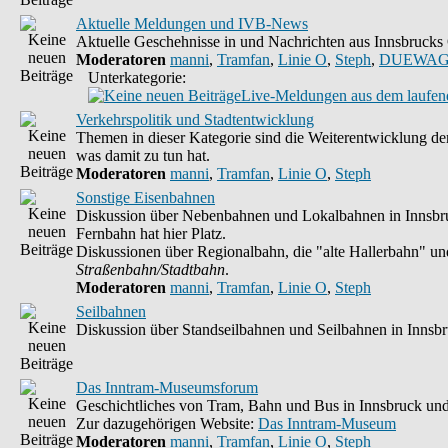
Aktuelle Meldungen und IVB-News
Aktuelle Geschehnisse in und Nachrichten aus Innsbruck
Moderatoren
manni
,
Tramfan
,
Linie O
,
Steph
,
DUEWAG
Unterkategorie:
Live-Meldungen aus dem laufend
Verkehrspolitik und Stadtentwicklung
Themen in dieser Kategorie sind die Weiterentwicklung der
was damit zu tun hat.
Moderatoren
manni
,
Tramfan
,
Linie O
,
Steph
Sonstige Eisenbahnen
Diskussion über Nebenbahnen und Lokalbahnen in Innsbruc
Fernbahn hat hier Platz.
Diskussionen über Regionalbahn, die "alte Hallerbahn" und 
Straßenbahn/Stadtbahn
.
Moderatoren
manni
,
Tramfan
,
Linie O
,
Steph
Seilbahnen
Diskussion über Standseilbahnen und Seilbahnen in Innsb
Das Inntram-Museumsforum
Geschichtliches von Tram, Bahn und Bus in Innsbruck und
Zur dazugehörigen Website:
Das Inntram-Museum
Moderatoren
manni
,
Tramfan
,
Linie O
,
Steph