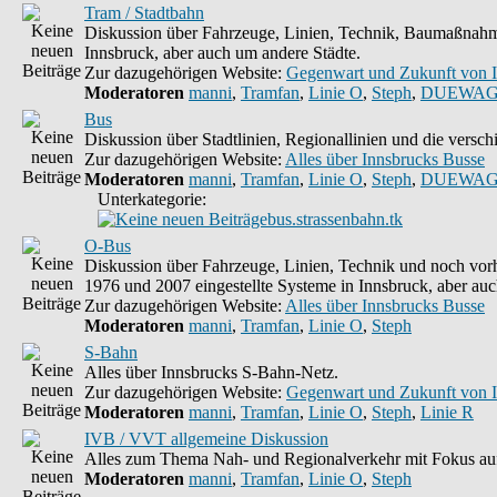
Tram / Stadtbahn
Diskussion über Fahrzeuge, Linien, Technik, Baumaßnahme
Innsbruck, aber auch um andere Städte.
Zur dazugehörigen Website:
Gegenwart und Zukunft von 
Moderatoren
manni
,
Tramfan
,
Linie O
,
Steph
,
DUEWAG
Bus
Diskussion über Stadtlinien, Regionallinien und die vers
Zur dazugehörigen Website:
Alles über Innsbrucks Busse
Moderatoren
manni
,
Tramfan
,
Linie O
,
Steph
,
DUEWAG
Unterkategorie:
bus.strassenbahn.tk
O-Bus
Diskussion über Fahrzeuge, Linien, Technik und noch vorh
1976 und 2007 eingestellte Systeme in Innsbruck, aber auc
Zur dazugehörigen Website:
Alles über Innsbrucks Busse
Moderatoren
manni
,
Tramfan
,
Linie O
,
Steph
S-Bahn
Alles über Innsbrucks S-Bahn-Netz.
Zur dazugehörigen Website:
Gegenwart und Zukunft von 
Moderatoren
manni
,
Tramfan
,
Linie O
,
Steph
,
Linie R
IVB / VVT allgemeine Diskussion
Alles zum Thema Nah- und Regionalverkehr mit Fokus auf
Moderatoren
manni
,
Tramfan
,
Linie O
,
Steph