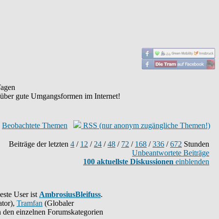
agen
 über gute Umgangsformen im Internet!
Beobachtete Themen
RSS (nur anonym zugängliche Themen!)
Beiträge der letzten
4
/
12
/
24
/
48
/
72
/
168
/
336
/
672
Stunden
Unbeantwortete Beiträge
100 aktuellste Diskussionen
einblenden
este User ist
AmbrosiusBleifuss
.
tor),
Tramfan
(Globaler
 in den einzelnen Forumskategorien