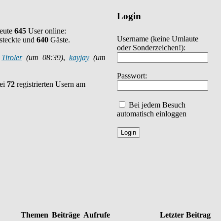
Login
heute
645
User online:
Username
(keine Umlaute
steckte und
640
Gäste.
oder Sonderzeichen!)
:
:
Tiroler
(um 08:39)
,
kayjay
(um
Passwort:
bei
72
registrierten Usern am
Bei jedem Besuch
automatisch einloggen
Themen
Beiträge
Aufrufe
Letzter Beitrag