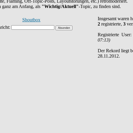
halte, Flaming, Off-Topic-Posts, Layoutstörungen, etc.) retromoderiert.
en ganz am Anfang, als
"Wichtig/Aktuell"
-Topic, zu finden sind.
Insgesamt waren 
Shoutbox
2
registrierte,
3
ver
Registrierte User
07:13)
Der Rekord liegt 
28.11.2012.