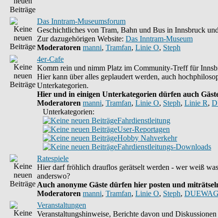
Das Inntram-Museumsforum
Geschichtliches von Tram, Bahn und Bus in Innsbruck und
Zur dazugehörigen Website:
Das Inntram-Museum
Moderatoren
manni
,
Tramfan
,
Linie O
,
Steph
4er-Cafe
Komm rein und nimm Platz im Community-Treff für Innsbr
Hier kann über alles geplaudert werden, auch hochphiloso
Unterkategorien.
Hier und in einigen Unterkategorien dürfen auch Gäste 
Moderatoren
manni
,
Tramfan
,
Linie O
,
Steph
,
Linie R
,
D
Unterkategorien:
Fahrdienstleitung
User-Reportagen
Hobby Nahverkehr
Fahrdienstleitungs-Downloads
Ratespiele
Hier darf fröhlich drauflos gerätselt werden - wer weiß wa
anderswo?
Auch anonyme Gäste dürfen hier posten und miträtseln,
Moderatoren
manni
,
Tramfan
,
Linie O
,
Steph
,
DUEWAG
Veranstaltungen
Veranstaltungshinweise, Berichte davon und Diskussionen 