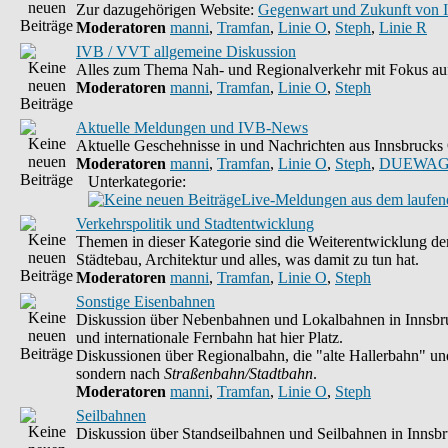
Zur dazugehörigen Website:
Gegenwart und Zukunft von 
Moderatoren
manni
,
Tramfan
,
Linie O
,
Steph
,
Linie R
IVB / VVT allgemeine Diskussion
Alles zum Thema Nah- und Regionalverkehr mit Fokus auf
Moderatoren
manni
,
Tramfan
,
Linie O
,
Steph
Aktuelle Meldungen und IVB-News
Aktuelle Geschehnisse in und Nachrichten aus Innsbruck
Moderatoren
manni
,
Tramfan
,
Linie O
,
Steph
,
DUEWAG
Unterkategorie:
Live-Meldungen aus dem laufend
Verkehrspolitik und Stadtentwicklung
Themen in dieser Kategorie sind die Weiterentwicklung de
Städtebau, Architektur und alles, was damit zu tun hat.
Moderatoren
manni
,
Tramfan
,
Linie O
,
Steph
Sonstige Eisenbahnen
Diskussion über Nebenbahnen und Lokalbahnen in Innsbru
und internationale Fernbahn hat hier Platz.
Diskussionen über Regionalbahn, die "alte Hallerbahn" und 
sondern nach
Straßenbahn/Stadtbahn
.
Moderatoren
manni
,
Tramfan
,
Linie O
,
Steph
Seilbahnen
Diskussion über Standseilbahnen und Seilbahnen in Innsb