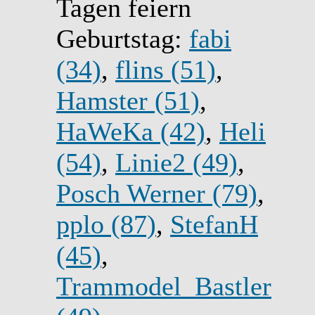
Tagen feiern
Geburtstag:
fabi
(34)
,
flins (51)
,
Hamster (51)
,
HaWeKa (42)
,
Heli
(54)
,
Linie2 (49)
,
Posch Werner (79)
,
pplo (87)
,
StefanH
(45)
,
Trammodel_Bastler