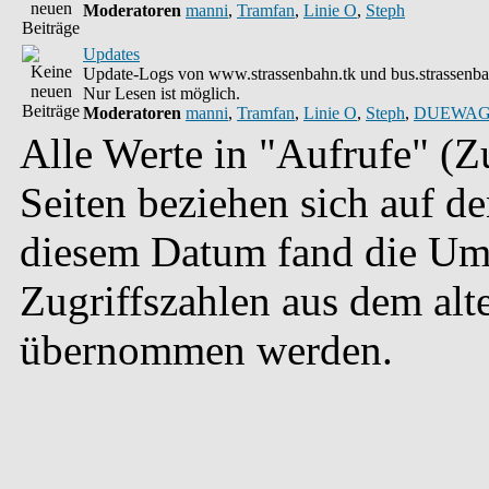
Moderatoren
manni
,
Tramfan
,
Linie O
,
Steph
Updates
Update-Logs von www.strassenbahn.tk und bus.strassenba
Nur Lesen ist möglich.
Moderatoren
manni
,
Tramfan
,
Linie O
,
Steph
,
DUEWAG
Alle Werte in "Aufrufe" (Zu
Seiten beziehen sich auf d
diesem Datum fand die Umst
Zugriffszahlen aus dem alt
übernommen werden.