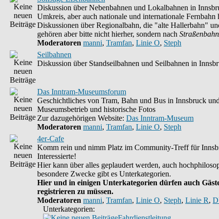
Diskussion über Nebenbahnen und Lokalbahnen in Innsbr
Umkreis, aber auch nationale und internationale Fernbahn h
Diskussionen über Regionalbahn, die "alte Hallerbahn" un
gehören aber bitte nicht hierher, sondern nach
Straßenbahn
Moderatoren
manni
,
Tramfan
,
Linie O
,
Steph
Seilbahnen
Diskussion über Standseilbahnen und Seilbahnen in Innsb
Das Inntram-Museumsforum
Geschichtliches von Tram, Bahn und Bus in Innsbruck un
Museumsbetrieb und historische Fotos
Zur dazugehörigen Website:
Das Inntram-Museum
Moderatoren
manni
,
Tramfan
,
Linie O
,
Steph
4er-Cafe
Komm rein und nimm Platz im Community-Treff für Innsb
Interessierte!
Hier kann über alles geplaudert werden, auch hochphilosop
besondere Zwecke gibt es Unterkategorien.
Hier und in einigen Unterkategorien dürfen auch Gäste
registrieren zu müssen.
Moderatoren
manni
,
Tramfan
,
Linie O
,
Steph
,
Linie R
,
D
Unterkategorien:
Fahrdienstleitung