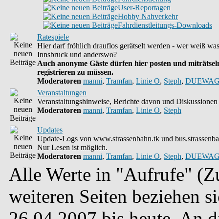
User-Reportagen
Hobby Nahverkehr
Fahrdienstleitungs-Downloads
Ratespiele
Hier darf fröhlich drauflos gerätselt werden - wer weiß wa
Innsbruck und anderswo?
Auch anonyme Gäste dürfen hier posten und miträtseln
registrieren zu müssen.
Moderatoren
manni
,
Tramfan
,
Linie O
,
Steph
,
DUEWAG
Veranstaltungen
Veranstaltungshinweise, Berichte davon und Diskussionen 
Moderatoren
manni
,
Tramfan
,
Linie O
,
Steph
Updates
Update-Logs von www.strassenbahn.tk und bus.strassenba
Nur Lesen ist möglich.
Moderatoren
manni
,
Tramfan
,
Linie O
,
Steph
,
DUEWAG
Alle Werte in "Aufrufe" (Zu
weiteren Seiten beziehen s
26.04.2007 bis heute. An 