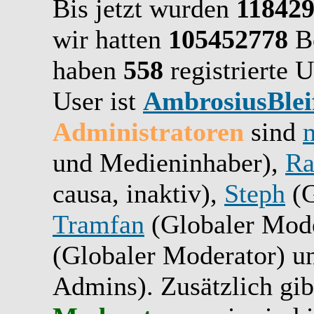
Bis jetzt wurden
11842
wir hatten
105452778
Be
haben
558
registrierte U
User ist
AmbrosiusBlei
Administratoren
sind
und Medieninhaber),
Ra
causa, inaktiv),
Steph
(G
Tramfan
(Globaler Mode
(Globaler Moderator) 
Admins). Zusätzlich gib