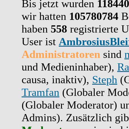
Bis jetzt wurden
11844
wir hatten
105780784
Be
haben
558
registrierte U
User ist
AmbrosiusBlei
Administratoren
sind
und Medieninhaber),
Ra
causa, inaktiv),
Steph
(G
Tramfan
(Globaler Mode
(Globaler Moderator) 
Admins). Zusätzlich gib