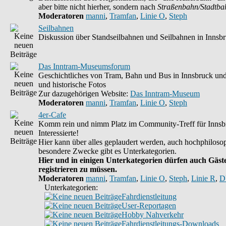
aber bitte nicht hierher, sondern nach
Straßenbahn/Stadtba
Moderatoren
manni
,
Tramfan
,
Linie O
,
Steph
Seilbahnen
Diskussion über Standseilbahnen und Seilbahnen in Innsb
Das Inntram-Museumsforum
Geschichtliches von Tram, Bahn und Bus in Innsbruck un
und historische Fotos
Zur dazugehörigen Website:
Das Inntram-Museum
Moderatoren
manni
,
Tramfan
,
Linie O
,
Steph
4er-Cafe
Komm rein und nimm Platz im Community-Treff für Innsb
Interessierte!
Hier kann über alles geplaudert werden, auch hochphilosop
besondere Zwecke gibt es Unterkategorien.
Hier und in einigen Unterkategorien dürfen auch Gäste
registrieren zu müssen.
Moderatoren
manni
,
Tramfan
,
Linie O
,
Steph
,
Linie R
,
D
Unterkategorien:
Fahrdienstleitung
User-Reportagen
Hobby Nahverkehr
Fahrdienstleitungs-Downloads