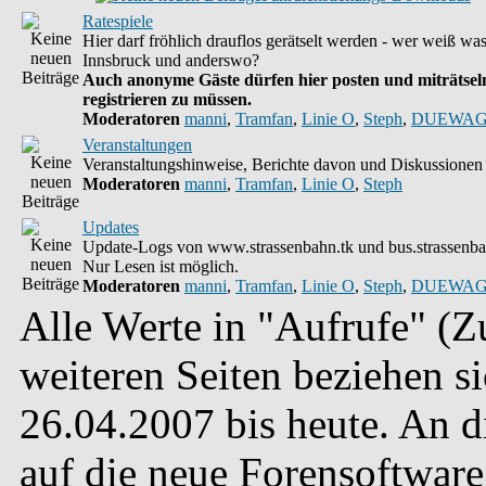
Ratespiele
Hier darf fröhlich drauflos gerätselt werden - wer weiß wa
Innsbruck und anderswo?
Auch anonyme Gäste dürfen hier posten und miträtseln
registrieren zu müssen.
Moderatoren
manni
,
Tramfan
,
Linie O
,
Steph
,
DUEWAG
Veranstaltungen
Veranstaltungshinweise, Berichte davon und Diskussionen 
Moderatoren
manni
,
Tramfan
,
Linie O
,
Steph
Updates
Update-Logs von www.strassenbahn.tk und bus.strassenba
Nur Lesen ist möglich.
Moderatoren
manni
,
Tramfan
,
Linie O
,
Steph
,
DUEWAG
Alle Werte in "Aufrufe" (Zu
weiteren Seiten beziehen s
26.04.2007 bis heute. An 
auf die neue Forensoftware 