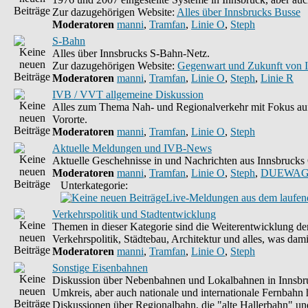
Zur dazugehörigen Website:
Alles über Innsbrucks Busse
Moderatoren
manni
,
Tramfan
,
Linie O
,
Steph
S-Bahn
Alles über Innsbrucks S-Bahn-Netz.
Zur dazugehörigen Website:
Gegenwart und Zukunft von 
Moderatoren
manni
,
Tramfan
,
Linie O
,
Steph
,
Linie R
IVB / VVT allgemeine Diskussion
Alles zum Thema Nah- und Regionalverkehr mit Fokus auf
Vororte.
Moderatoren
manni
,
Tramfan
,
Linie O
,
Steph
Aktuelle Meldungen und IVB-News
Aktuelle Geschehnisse in und Nachrichten aus Innsbruck
Moderatoren
manni
,
Tramfan
,
Linie O
,
Steph
,
DUEWAG
Unterkategorie:
Live-Meldungen aus dem laufend
Verkehrspolitik und Stadtentwicklung
Themen in dieser Kategorie sind die Weiterentwicklung de
Verkehrspolitik, Städtebau, Architektur und alles, was dami
Moderatoren
manni
,
Tramfan
,
Linie O
,
Steph
Sonstige Eisenbahnen
Diskussion über Nebenbahnen und Lokalbahnen in Innsbr
Umkreis, aber auch nationale und internationale Fernbahn h
Diskussionen über Regionalbahn, die "alte Hallerbahn" un