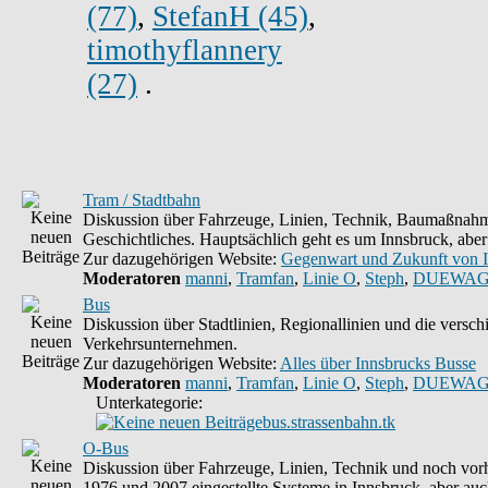
(77)
,
StefanH (45)
,
timothyflannery
(27)
.
Tram / Stadtbahn
Diskussion über Fahrzeuge, Linien, Technik, Baumaßnahm
Geschichtliches. Hauptsächlich geht es um Innsbruck, aber
Zur dazugehörigen Website:
Gegenwart und Zukunft von 
Moderatoren
manni
,
Tramfan
,
Linie O
,
Steph
,
DUEWAG
Bus
Diskussion über Stadtlinien, Regionallinien und die versc
Verkehrsunternehmen.
Zur dazugehörigen Website:
Alles über Innsbrucks Busse
Moderatoren
manni
,
Tramfan
,
Linie O
,
Steph
,
DUEWAG
Unterkategorie:
bus.strassenbahn.tk
O-Bus
Diskussion über Fahrzeuge, Linien, Technik und noch vorh
1976 und 2007 eingestellte Systeme in Innsbruck, aber auc