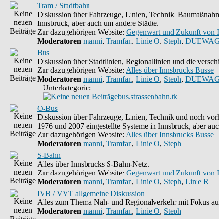
Tram / Stadtbahn
Diskussion über Fahrzeuge, Linien, Technik, Baumaßnahme
Innsbruck, aber auch um andere Städte.
Zur dazugehörigen Website:
Gegenwart und Zukunft von 
Moderatoren
manni
,
Tramfan
,
Linie O
,
Steph
,
DUEWAG
Bus
Diskussion über Stadtlinien, Regionallinien und die vers
Zur dazugehörigen Website:
Alles über Innsbrucks Busse
Moderatoren
manni
,
Tramfan
,
Linie O
,
Steph
,
DUEWAG
Unterkategorie:
bus.strassenbahn.tk
O-Bus
Diskussion über Fahrzeuge, Linien, Technik und noch vorh
1976 und 2007 eingestellte Systeme in Innsbruck, aber auc
Zur dazugehörigen Website:
Alles über Innsbrucks Busse
Moderatoren
manni
,
Tramfan
,
Linie O
,
Steph
S-Bahn
Alles über Innsbrucks S-Bahn-Netz.
Zur dazugehörigen Website:
Gegenwart und Zukunft von 
Moderatoren
manni
,
Tramfan
,
Linie O
,
Steph
,
Linie R
IVB / VVT allgemeine Diskussion
Alles zum Thema Nah- und Regionalverkehr mit Fokus auf
Moderatoren
manni
,
Tramfan
,
Linie O
,
Steph