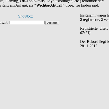
halte, Flaming, Off-Topic-Posts, Layoutstörungen, etc.) retromoderiert.
en ganz am Anfang, als
"Wichtig/Aktuell"
-Topic, zu finden sind.
Insgesamt waren 
Shoutbox
2
registrierte,
2
ver
Registrierte User
07:13)
Der Rekord liegt 
28.11.2012.