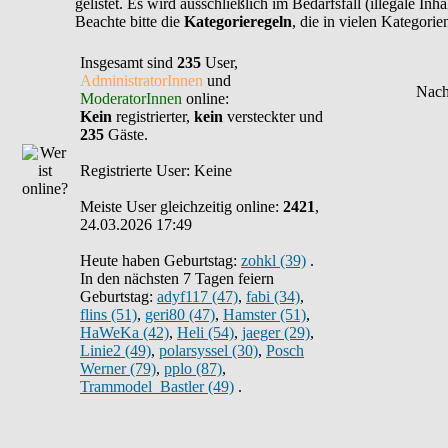
gelistet. Es wird ausschließlich im Bedarfsfall (illegale In
Beachte bitte die
Kategorieregeln
, die in vielen Kategori
Insgesamt sind
235
User,
AdministratorInnen
und
ModeratorInnen
online:
Kein
registrierter,
kein
versteckter und
235
Gäste.
Registrierte User: Keine
Meiste User gleichzeitig online:
2421
,
24.03.2026 17:49
Heute haben Geburtstag:
zohkl (39)
.
In den nächsten 7 Tagen feiern
Geburtstag:
adyf117 (47)
,
fabi (34)
,
flins (51)
,
geri80 (47)
,
Hamster (51)
,
HaWeKa (42)
,
Heli (54)
,
jaeger (29)
,
Linie2 (49)
,
polarsyssel (30)
,
Posch
Werner (79)
,
pplo (87)
,
Trammodel_Bastler (49)
.