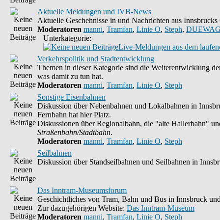
Aktuelle Meldungen und IVB-News
Aktuelle Geschehnisse in und Nachrichten aus Innsbruck
Moderatoren
manni
,
Tramfan
,
Linie O
,
Steph
,
DUEWAG
Unterkategorie:
Live-Meldungen aus dem laufend
Verkehrspolitik und Stadtentwicklung
Themen in dieser Kategorie sind die Weiterentwicklung der
was damit zu tun hat.
Moderatoren
manni
,
Tramfan
,
Linie O
,
Steph
Sonstige Eisenbahnen
Diskussion über Nebenbahnen und Lokalbahnen in Innsbruc
Fernbahn hat hier Platz.
Diskussionen über Regionalbahn, die "alte Hallerbahn" und 
Straßenbahn/Stadtbahn
.
Moderatoren
manni
,
Tramfan
,
Linie O
,
Steph
Seilbahnen
Diskussion über Standseilbahnen und Seilbahnen in Innsb
Das Inntram-Museumsforum
Geschichtliches von Tram, Bahn und Bus in Innsbruck und
Zur dazugehörigen Website:
Das Inntram-Museum
Moderatoren
manni
,
Tramfan
,
Linie O
,
Steph