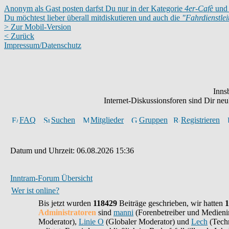
Anonym als Gast posten darfst Du nur in der Kategorie
4er-Cafè
und 
Du möchtest lieber überall mitdiskutieren und auch die
"Fahrdienstle
> Zur Mobil-Version
< Zurück
Impressum/Datenschutz
Inns
Internet-Diskussionsforen sind Dir n
FAQ
Suchen
Mitglieder
Gruppen
Registrieren
Datum und Uhrzeit: 06.08.2026 15:36
Inntram-Forum Übersicht
Wer ist online?
Bis jetzt wurden
118429
Beiträge geschrieben,
wir hatten
1
Administratoren
sind
manni
(Forenbetreiber und Medieni
Moderator),
Linie O
(Globaler Moderator) und
Lech
(Techn