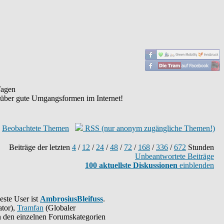
agen
 über gute Umgangsformen im Internet!
Beobachtete Themen
RSS (nur anonym zugängliche Themen!)
Beiträge der letzten
4
/
12
/
24
/
48
/
72
/
168
/
336
/
672
Stunden
Unbeantwortete Beiträge
100 aktuellste Diskussionen
einblenden
este User ist
AmbrosiusBleifuss
.
tor),
Tramfan
(Globaler
 in den einzelnen Forumskategorien