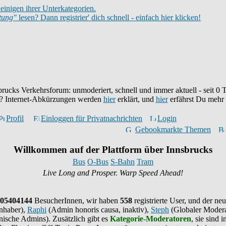
einigen ihrer Unterkategorien.
itung"
lesen? Dann registrier' dich schnell - einfach hier klicken!
brucks Verkehrsforum: unmoderiert, schnell und immer aktuell - seit
0
T
eu? Internet-Abkürzungen werden
hier
erklärt, und
hier
erfährst Du mehr
Profil
Einloggen für Privatnachrichten
Login
Gebookmarkte Themen
Willkommen auf der Plattform über Innsbrucks
Bus
O-Bus
S-Bahn
Tram
Live Long and Prosper. Warp Speed Ahead!
05404144
BesucherInnen,
wir haben
558
registrierte User, und der neu
nhaber),
Raphi
(Admin honoris causa, inaktiv),
Steph
(Globaler Modera
ische Admins). Zusätzlich gibt es
Kategorie-Moderatoren
, sie sind