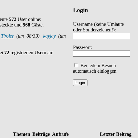
Login
heute
572
User online:
Username
(keine Umlaute
steckte und
568
Gäste.
oder Sonderzeichen!)
:
:
Tiroler
(um 08:39)
,
kayjay
(um
Passwort:
bei
72
registrierten Usern am
Bei jedem Besuch
automatisch einloggen
Themen
Beiträge
Aufrufe
Letzter Beitrag