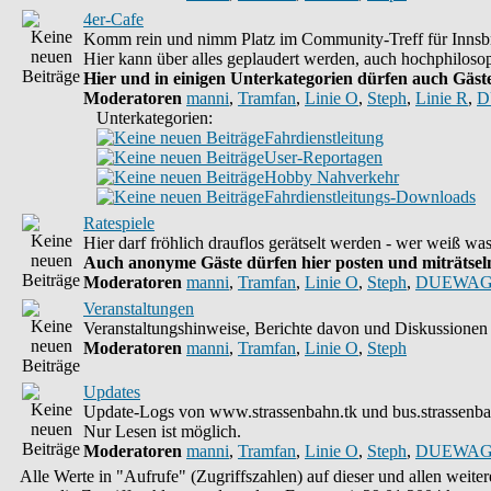
4er-Cafe
Komm rein und nimm Platz im Community-Treff für Innsbr
Hier kann über alles geplaudert werden, auch hochphilosop
Hier und in einigen Unterkategorien dürfen auch Gäste 
Moderatoren
manni
,
Tramfan
,
Linie O
,
Steph
,
Linie R
,
D
Unterkategorien:
Fahrdienstleitung
User-Reportagen
Hobby Nahverkehr
Fahrdienstleitungs-Downloads
Ratespiele
Hier darf fröhlich drauflos gerätselt werden - wer weiß w
Auch anonyme Gäste dürfen hier posten und miträtseln,
Moderatoren
manni
,
Tramfan
,
Linie O
,
Steph
,
DUEWAG
Veranstaltungen
Veranstaltungshinweise, Berichte davon und Diskussionen 
Moderatoren
manni
,
Tramfan
,
Linie O
,
Steph
Updates
Update-Logs von www.strassenbahn.tk und bus.strassenba
Nur Lesen ist möglich.
Moderatoren
manni
,
Tramfan
,
Linie O
,
Steph
,
DUEWAG
Alle Werte in "Aufrufe" (Zugriffszahlen) auf dieser und allen weit