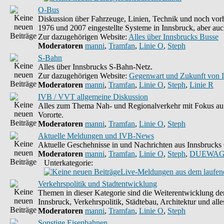
O-Bus
Diskussion über Fahrzeuge, Linien, Technik und noch vorh
1976 und 2007 eingestellte Systeme in Innsbruck, aber auc
Zur dazugehörigen Website:
Alles über Innsbrucks Busse
Moderatoren
manni
,
Tramfan
,
Linie O
,
Steph
S-Bahn
Alles über Innsbrucks S-Bahn-Netz.
Zur dazugehörigen Website:
Gegenwart und Zukunft von 
Moderatoren
manni
,
Tramfan
,
Linie O
,
Steph
,
Linie R
IVB / VVT allgemeine Diskussion
Alles zum Thema Nah- und Regionalverkehr mit Fokus auf
Vororte.
Moderatoren
manni
,
Tramfan
,
Linie O
,
Steph
Aktuelle Meldungen und IVB-News
Aktuelle Geschehnisse in und Nachrichten aus Innsbruck
Moderatoren
manni
,
Tramfan
,
Linie O
,
Steph
,
DUEWAG
Unterkategorie:
Live-Meldungen aus dem laufend
Verkehrspolitik und Stadtentwicklung
Themen in dieser Kategorie sind die Weiterentwicklung d
Innsbruck, Verkehrspolitik, Städtebau, Architektur und alle
Moderatoren
manni
,
Tramfan
,
Linie O
,
Steph
Sonstige Eisenbahnen