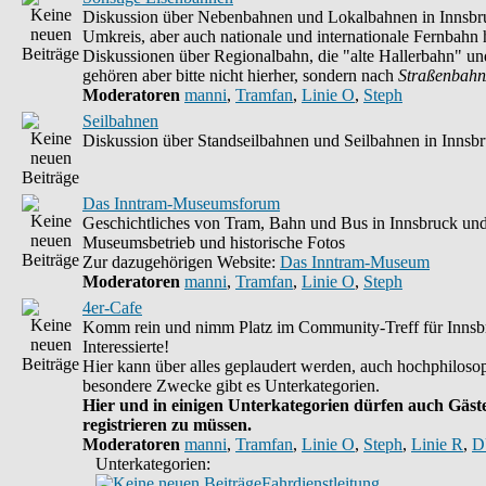
Diskussion über Nebenbahnen und Lokalbahnen in Innsbr
Umkreis, aber auch nationale und internationale Fernbahn h
Diskussionen über Regionalbahn, die "alte Hallerbahn" un
gehören aber bitte nicht hierher, sondern nach
Straßenbahn
Moderatoren
manni
,
Tramfan
,
Linie O
,
Steph
Seilbahnen
Diskussion über Standseilbahnen und Seilbahnen in Innsb
Das Inntram-Museumsforum
Geschichtliches von Tram, Bahn und Bus in Innsbruck un
Museumsbetrieb und historische Fotos
Zur dazugehörigen Website:
Das Inntram-Museum
Moderatoren
manni
,
Tramfan
,
Linie O
,
Steph
4er-Cafe
Komm rein und nimm Platz im Community-Treff für Innsb
Interessierte!
Hier kann über alles geplaudert werden, auch hochphilosop
besondere Zwecke gibt es Unterkategorien.
Hier und in einigen Unterkategorien dürfen auch Gäste
registrieren zu müssen.
Moderatoren
manni
,
Tramfan
,
Linie O
,
Steph
,
Linie R
,
D
Unterkategorien:
Fahrdienstleitung