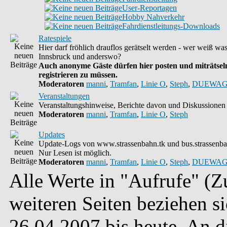
User-Reportagen
Hobby Nahverkehr
Fahrdienstleitungs-Downloads
Ratespiele
Hier darf fröhlich drauflos gerätselt werden - wer weiß wa
Innsbruck und anderswo?
Auch anonyme Gäste dürfen hier posten und miträtseln
registrieren zu müssen.
Moderatoren
manni
,
Tramfan
,
Linie O
,
Steph
,
DUEWAG
Veranstaltungen
Veranstaltungshinweise, Berichte davon und Diskussionen 
Moderatoren
manni
,
Tramfan
,
Linie O
,
Steph
Updates
Update-Logs von www.strassenbahn.tk und bus.strassenba
Nur Lesen ist möglich.
Moderatoren
manni
,
Tramfan
,
Linie O
,
Steph
,
DUEWAG
Alle Werte in "Aufrufe" (Zu
weiteren Seiten beziehen s
26.04.2007 bis heute. An 