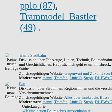
pplo (87)
,
Trammodel_Bastler
(49)
.
Tram / Stadtbahn
Diskussion über Fahrzeuge, Linien, Technik, Baumaßnahm
und Geschichtliches. Hauptsächlich geht es um Innsbruck,
Städte.
Zur dazugehörigen Website:
Gegenwart und Zukunft von 
Moderatoren
manni
,
Tramfan
,
Linie O
,
Steph
,
DUEWAG
Bus
Diskussion über Stadtlinien, Regionallinien und die versc
Verkehrsunternehmen.
Zur dazugehörigen Website:
Alles über Innsbrucks Busse
Moderatoren
manni
,
Tramfan
,
Linie O
,
Steph
,
DUEWAG
Unterkategorie:
bus.strassenbahn.tk