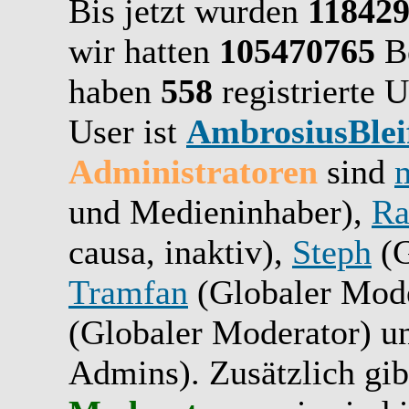
Bis jetzt wurden
11842
wir hatten
105470765
Be
haben
558
registrierte U
User ist
AmbrosiusBlei
Administratoren
sind
und Medieninhaber),
Ra
causa, inaktiv),
Steph
(G
Tramfan
(Globaler Mode
(Globaler Moderator) 
Admins). Zusätzlich gib