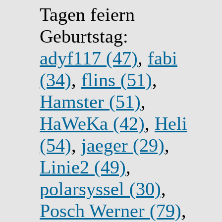
Tagen feiern
Geburtstag:
adyf117 (47)
,
fabi
(34)
,
flins (51)
,
Hamster (51)
,
HaWeKa (42)
,
Heli
(54)
,
jaeger (29)
,
Linie2 (49)
,
polarsyssel (30)
,
Posch Werner (79)
,