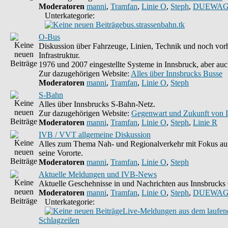
Moderatoren
manni
,
Tramfan
,
Linie O
,
Steph
,
DUEWAG
Unterkategorie:
bus.strassenbahn.tk
O-Bus
Diskussion über Fahrzeuge, Linien, Technik und noch vo
Infrastruktur.
1976 und 2007 eingestellte Systeme in Innsbruck, aber auc
Zur dazugehörigen Website:
Alles über Innsbrucks Busse
Moderatoren
manni
,
Tramfan
,
Linie O
,
Steph
S-Bahn
Alles über Innsbrucks S-Bahn-Netz.
Zur dazugehörigen Website:
Gegenwart und Zukunft von 
Moderatoren
manni
,
Tramfan
,
Linie O
,
Steph
,
Linie R
IVB / VVT allgemeine Diskussion
Alles zum Thema Nah- und Regionalverkehr mit Fokus au
seine Vororte.
Moderatoren
manni
,
Tramfan
,
Linie O
,
Steph
Aktuelle Meldungen und IVB-News
Aktuelle Geschehnisse in und Nachrichten aus Innsbruck
Moderatoren
manni
,
Tramfan
,
Linie O
,
Steph
,
DUEWAG
Unterkategorie:
Live-Meldungen aus dem laufend
Schlagzeilen