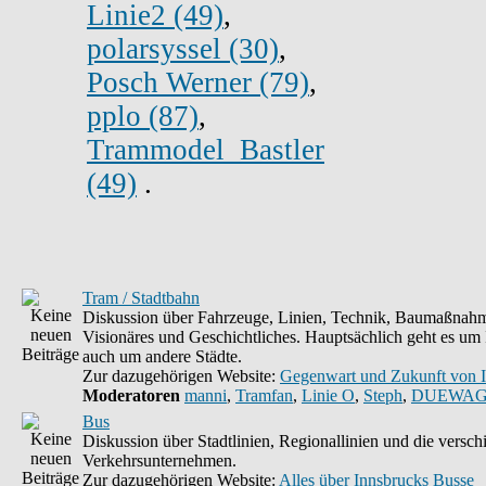
Linie2 (49)
,
polarsyssel (30)
,
Posch Werner (79)
,
pplo (87)
,
Trammodel_Bastler
(49)
.
Tram / Stadtbahn
Diskussion über Fahrzeuge, Linien, Technik, Baumaßnahm
Visionäres und Geschichtliches. Hauptsächlich geht es um 
auch um andere Städte.
Zur dazugehörigen Website:
Gegenwart und Zukunft von 
Moderatoren
manni
,
Tramfan
,
Linie O
,
Steph
,
DUEWAG
Bus
Diskussion über Stadtlinien, Regionallinien und die versc
Verkehrsunternehmen.
Zur dazugehörigen Website:
Alles über Innsbrucks Busse