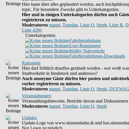
Hier kann über alles geplaudert werden, auch hochphilosop
topic. Für besondere Zwecke gibt es Unterkategorien.
Hier und in einigen Unterkategorien dürfen auch Gäste
registrieren zu müssen.
Moderatoren
manni
,
Tramfan
,
Linie O
,
Steph
,
Linie R
,
D
Linie 4206
Unterkategorien:
Fahrdienstleitung
User-Reportagen
Hobby Nahverkehr
Fahrdienstleitungs-Downloads
Ratespiele
Hier darf fröhlich drauflos gerätselt werden - wer weiß wa
Stadtverkehr in Innsbruck und anderswo?
Auch anonyme Gäste dürfen hier posten und miträtseln
vorher registrieren zu müssen.
Moderatoren
manni
,
Tramfan
,
Linie O
,
Steph
,
DUEWAG
Veranstaltungen
Veranstaltungshinweise, Berichte davon und Diskussionen 
Moderatoren
manni
,
Tramfan
,
Linie O
,
Steph
Updates
Update-Logs von www.strassenbahn.tk und bus.strassenba
Nur Lesen ist möglich.