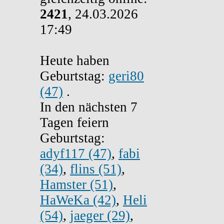
2421
, 24.03.2026
17:49
Heute haben
Geburtstag:
geri80
(47)
.
In den nächsten 7
Tagen feiern
Geburtstag:
adyf117 (47)
,
fabi
(34)
,
flins (51)
,
Hamster (51)
,
HaWeKa (42)
,
Heli
(54)
,
jaeger (29)
,