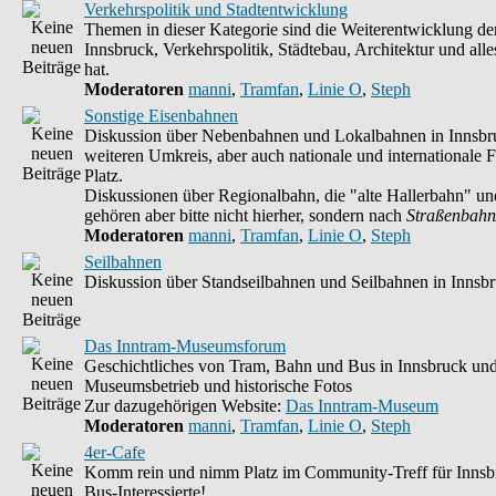
Verkehrspolitik und Stadtentwicklung
Themen in dieser Kategorie sind die Weiterentwicklung d
Innsbruck, Verkehrspolitik, Städtebau, Architektur und alle
hat.
Moderatoren
manni
,
Tramfan
,
Linie O
,
Steph
Sonstige Eisenbahnen
Diskussion über Nebenbahnen und Lokalbahnen in Innsbr
weiteren Umkreis, aber auch nationale und internationale F
Platz.
Diskussionen über Regionalbahn, die "alte Hallerbahn" un
gehören aber bitte nicht hierher, sondern nach
Straßenbahn
Moderatoren
manni
,
Tramfan
,
Linie O
,
Steph
Seilbahnen
Diskussion über Standseilbahnen und Seilbahnen in Innsb
Das Inntram-Museumsforum
Geschichtliches von Tram, Bahn und Bus in Innsbruck un
Museumsbetrieb und historische Fotos
Zur dazugehörigen Website:
Das Inntram-Museum
Moderatoren
manni
,
Tramfan
,
Linie O
,
Steph
4er-Cafe
Komm rein und nimm Platz im Community-Treff für Innsb
Bus-Interessierte!