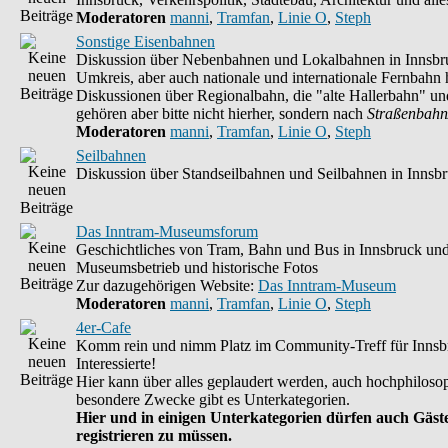
Moderatoren
manni
,
Tramfan
,
Linie O
,
Steph
Sonstige Eisenbahnen
Diskussion über Nebenbahnen und Lokalbahnen in Innsbr
Umkreis, aber auch nationale und internationale Fernbahn h
Diskussionen über Regionalbahn, die "alte Hallerbahn" un
gehören aber bitte nicht hierher, sondern nach
Straßenbahn
Moderatoren
manni
,
Tramfan
,
Linie O
,
Steph
Seilbahnen
Diskussion über Standseilbahnen und Seilbahnen in Innsb
Das Inntram-Museumsforum
Geschichtliches von Tram, Bahn und Bus in Innsbruck un
Museumsbetrieb und historische Fotos
Zur dazugehörigen Website:
Das Inntram-Museum
Moderatoren
manni
,
Tramfan
,
Linie O
,
Steph
4er-Cafe
Komm rein und nimm Platz im Community-Treff für Innsb
Interessierte!
Hier kann über alles geplaudert werden, auch hochphilosop
besondere Zwecke gibt es Unterkategorien.
Hier und in einigen Unterkategorien dürfen auch Gäste
registrieren zu müssen.