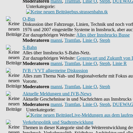
Moderatoren
manni
,
Tramfan
,
Linie O
,
Steph
,
DUEWAG
Unterkategorie:
bus.strassenbahn.tk
O-Bus
Diskussion über Fahrzeuge, Linien, Technik und noch vorh
1976 und 2007 eingestellte Systeme in Innsbruck, aber auc
Zur dazugehörigen Website:
Alles über Innsbrucks Busse
Moderatoren
manni
,
Tramfan
,
Linie O
,
Steph
S-Bahn
Alles über Innsbrucks S-Bahn-Netz.
Zur dazugehörigen Website:
Gegenwart und Zukunft von 
Moderatoren
manni
,
Tramfan
,
Linie O
,
Steph
,
Linie R
IVB / VVT allgemeine Diskussion
Alles zum Thema Nah- und Regionalverkehr mit Fokus auf
Vororte.
Moderatoren
manni
,
Tramfan
,
Linie O
,
Steph
Aktuelle Meldungen und IVB-News
Aktuelle Geschehnisse in und Nachrichten aus Innsbruck
Moderatoren
manni
,
Tramfan
,
Linie O
,
Steph
,
DUEWAG
Unterkategorie:
Live-Meldungen aus dem laufend
Verkehrspolitik und Stadtentwicklung
Themen in dieser Kategorie sind die Weiterentwicklung d
Innsbruck, Verkehrspolitik, Städtebau, Architektur und alle