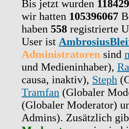
Bis jetzt wurden
11842
wir hatten
105396067
Be
haben
558
registrierte U
User ist
AmbrosiusBlei
Administratoren
sind
und Medieninhaber),
Ra
causa, inaktiv),
Steph
(G
Tramfan
(Globaler Mode
(Globaler Moderator) 
Admins). Zusätzlich gib