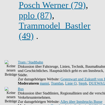
Posch Werner (79)
,
pplo (87)
,
Trammodel_Bastler
(49)
.
Tram / Stadtbahn
Diskussion über Fahrzeuge, Linien, Technik, Baumaßnahm
und Geschichtliches. Hauptsächlich geht es um Innsbruck,
Städte.
Zur dazugehörigen Website:
Gegenwart und Zukunft von 
Moderatoren
manni
,
Tramfan
,
Linie O
,
Steph
,
DUEWAG
Bus
Diskussion über Stadtlinien, Regionallinien und die versc
Verkehrsunternehmen.
Zur dazugehörigen Website:
Alles über Innsbrucks Busse