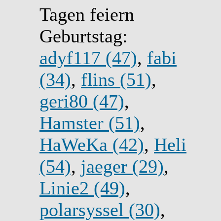
Tagen feiern
Geburtstag:
adyf117 (47)
,
fabi
(34)
,
flins (51)
,
geri80 (47)
,
Hamster (51)
,
HaWeKa (42)
,
Heli
(54)
,
jaeger (29)
,
Linie2 (49)
,
polarsyssel (30)
,