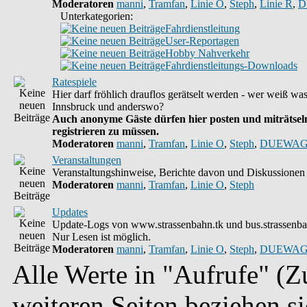
Moderatoren
manni
,
Tramfan
,
Linie O
,
Steph
,
Linie R
,
D
Unterkategorien:
Fahrdienstleitung
User-Reportagen
Hobby Nahverkehr
Fahrdienstleitungs-Downloads
Ratespiele
Hier darf fröhlich drauflos gerätselt werden - wer weiß wa
Innsbruck und anderswo?
Auch anonyme Gäste dürfen hier posten und miträtseln
registrieren zu müssen.
Moderatoren
manni
,
Tramfan
,
Linie O
,
Steph
,
DUEWAG
Veranstaltungen
Veranstaltungshinweise, Berichte davon und Diskussionen 
Moderatoren
manni
,
Tramfan
,
Linie O
,
Steph
Updates
Update-Logs von www.strassenbahn.tk und bus.strassenba
Nur Lesen ist möglich.
Moderatoren
manni
,
Tramfan
,
Linie O
,
Steph
,
DUEWAG
Alle Werte in "Aufrufe" (Zu
weiteren Seiten beziehen s