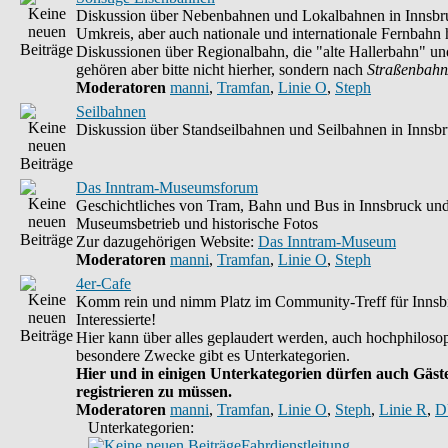
Diskussion über Nebenbahnen und Lokalbahnen in Innsbr
Umkreis, aber auch nationale und internationale Fernbahn h
Diskussionen über Regionalbahn, die "alte Hallerbahn" un
gehören aber bitte nicht hierher, sondern nach
Straßenbahn
Moderatoren
manni
,
Tramfan
,
Linie O
,
Steph
Seilbahnen
Diskussion über Standseilbahnen und Seilbahnen in Innsb
Das Inntram-Museumsforum
Geschichtliches von Tram, Bahn und Bus in Innsbruck un
Museumsbetrieb und historische Fotos
Zur dazugehörigen Website:
Das Inntram-Museum
Moderatoren
manni
,
Tramfan
,
Linie O
,
Steph
4er-Cafe
Komm rein und nimm Platz im Community-Treff für Innsb
Interessierte!
Hier kann über alles geplaudert werden, auch hochphilosop
besondere Zwecke gibt es Unterkategorien.
Hier und in einigen Unterkategorien dürfen auch Gäste
registrieren zu müssen.
Moderatoren
manni
,
Tramfan
,
Linie O
,
Steph
,
Linie R
,
D
Unterkategorien:
Fahrdienstleitung