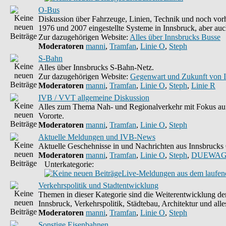
O-Bus
Diskussion über Fahrzeuge, Linien, Technik und noch vorh
1976 und 2007 eingestellte Systeme in Innsbruck, aber auc
Zur dazugehörigen Website:
Alles über Innsbrucks Busse
Moderatoren
manni
,
Tramfan
,
Linie O
,
Steph
S-Bahn
Alles über Innsbrucks S-Bahn-Netz.
Zur dazugehörigen Website:
Gegenwart und Zukunft von 
Moderatoren
manni
,
Tramfan
,
Linie O
,
Steph
,
Linie R
IVB / VVT allgemeine Diskussion
Alles zum Thema Nah- und Regionalverkehr mit Fokus auf
Vororte.
Moderatoren
manni
,
Tramfan
,
Linie O
,
Steph
Aktuelle Meldungen und IVB-News
Aktuelle Geschehnisse in und Nachrichten aus Innsbruck
Moderatoren
manni
,
Tramfan
,
Linie O
,
Steph
,
DUEWAG
Unterkategorie:
Live-Meldungen aus dem laufend
Verkehrspolitik und Stadtentwicklung
Themen in dieser Kategorie sind die Weiterentwicklung d
Innsbruck, Verkehrspolitik, Städtebau, Architektur und alle
Moderatoren
manni
,
Tramfan
,
Linie O
,
Steph
Sonstige Eisenbahnen