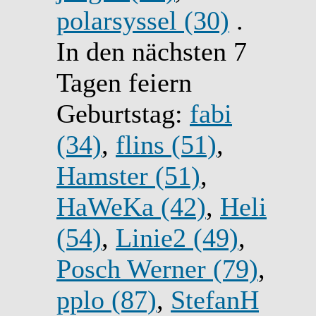
polarsyssel (30)
.
In den nächsten 7
Tagen feiern
Geburtstag:
fabi
(34)
,
flins (51)
,
Hamster (51)
,
HaWeKa (42)
,
Heli
(54)
,
Linie2 (49)
,
Posch Werner (79)
,
pplo (87)
,
StefanH