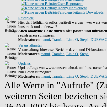
User-Reportagen
Hobby Nahverkehr
Fahrdienstleitungs-Downloads
Ratespiele
Hier darf fröhlich drauflos gerätselt werden - wer weiß wa
Innsbruck und anderswo?
Auch anonyme Gäste dürfen hier posten und miträtseln
registrieren zu müssen.
Moderatoren
manni
,
Tramfan
,
Linie O
,
Steph
,
DUEWAG
Veranstaltungen
Veranstaltungshinweise, Berichte davon und Diskussionen 
Moderatoren
manni
,
Tramfan
,
Linie O
,
Steph
Updates
Update-Logs von www.strassenbahn.tk und bus.strassenba
Nur Lesen ist möglich.
Moderatoren
manni
,
Tramfan
,
Linie O
,
Steph
,
DUEWAG
Alle Werte in "Aufrufe" (Zu
weiteren Seiten beziehen s
26.04.2007 bis heute. An 