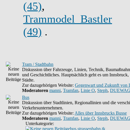
(45)
,
Trammodel_Bastler
(49)
.
Tram / Stadtbahn
Diskussion über Fahrzeuge, Linien, Technik, Baumaßnahm
und Geschichtliches. Hauptsächlich geht es um Innsbruck,
Städte.
Zur dazugehörigen Website:
Gegenwart und Zukunft von 
Moderatoren
manni
,
Tramfan
,
Linie O
,
Steph
,
DUEWAG
Bus
Diskussion über Stadtlinien, Regionallinien und die versc
Verkehrsunternehmen.
Zur dazugehörigen Website:
Alles über Innsbrucks Busse
Moderatoren
manni
,
Tramfan
,
Linie O
,
Steph
,
DUEWAG
Unterkategorie:
bus.strassenbahn.tk