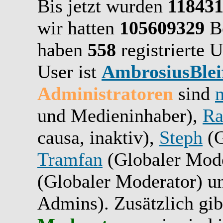
Bis jetzt wurden
11843
wir hatten
105609329
Be
haben
558
registrierte U
User ist
AmbrosiusBlei
Administratoren
sind
und Medieninhaber),
Ra
causa, inaktiv),
Steph
(G
Tramfan
(Globaler Mode
(Globaler Moderator) 
Admins). Zusätzlich gib