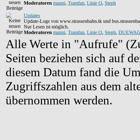
Moderatoren
manni
,
Tramfan
,
Linie O
,
Steph
Updates
Update-Logs von www.strassenbahn.tk und bus.strassenba
Nur Lesen ist möglich.
Moderatoren
manni
,
Tramfan
,
Linie O
,
Steph
,
DUEWAG
Alle Werte in "Aufrufe" (Zu
Seiten beziehen sich auf d
diesem Datum fand die Umst
Zugriffszahlen aus dem alt
übernommen werden.