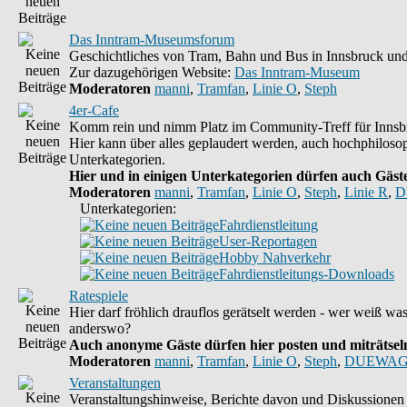
Das Inntram-Museumsforum
Geschichtliches von Tram, Bahn und Bus in Innsbruck und
Zur dazugehörigen Website:
Das Inntram-Museum
Moderatoren
manni
,
Tramfan
,
Linie O
,
Steph
4er-Cafe
Komm rein und nimm Platz im Community-Treff für Innsbr
Hier kann über alles geplaudert werden, auch hochphiloso
Unterkategorien.
Hier und in einigen Unterkategorien dürfen auch Gäste 
Moderatoren
manni
,
Tramfan
,
Linie O
,
Steph
,
Linie R
,
D
Unterkategorien:
Fahrdienstleitung
User-Reportagen
Hobby Nahverkehr
Fahrdienstleitungs-Downloads
Ratespiele
Hier darf fröhlich drauflos gerätselt werden - wer weiß wa
anderswo?
Auch anonyme Gäste dürfen hier posten und miträtseln,
Moderatoren
manni
,
Tramfan
,
Linie O
,
Steph
,
DUEWAG
Veranstaltungen
Veranstaltungshinweise, Berichte davon und Diskussionen 