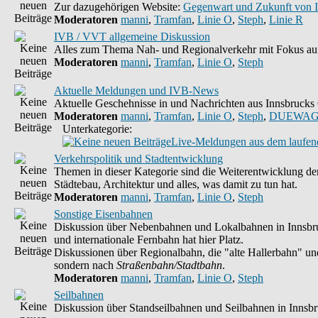
Zur dazugehörigen Website:
Gegenwart und Zukunft von 
Moderatoren
manni
,
Tramfan
,
Linie O
,
Steph
,
Linie R
IVB / VVT allgemeine Diskussion
Alles zum Thema Nah- und Regionalverkehr mit Fokus auf
Moderatoren
manni
,
Tramfan
,
Linie O
,
Steph
Aktuelle Meldungen und IVB-News
Aktuelle Geschehnisse in und Nachrichten aus Innsbruck
Moderatoren
manni
,
Tramfan
,
Linie O
,
Steph
,
DUEWAG
Unterkategorie:
Live-Meldungen aus dem laufend
Verkehrspolitik und Stadtentwicklung
Themen in dieser Kategorie sind die Weiterentwicklung de
Städtebau, Architektur und alles, was damit zu tun hat.
Moderatoren
manni
,
Tramfan
,
Linie O
,
Steph
Sonstige Eisenbahnen
Diskussion über Nebenbahnen und Lokalbahnen in Innsbru
und internationale Fernbahn hat hier Platz.
Diskussionen über Regionalbahn, die "alte Hallerbahn" und 
sondern nach
Straßenbahn/Stadtbahn
.
Moderatoren
manni
,
Tramfan
,
Linie O
,
Steph
Seilbahnen
Diskussion über Standseilbahnen und Seilbahnen in Innsb