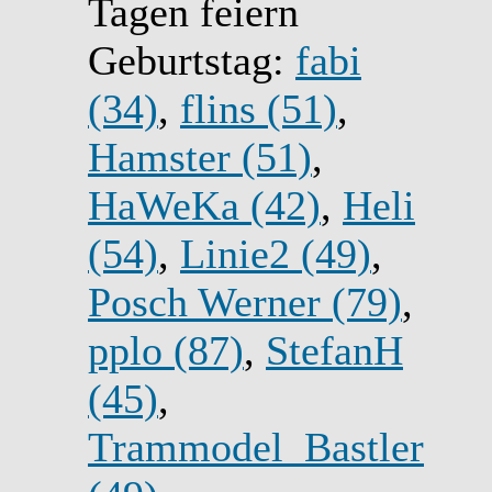
Tagen feiern
Geburtstag:
fabi
(34)
,
flins (51)
,
Hamster (51)
,
HaWeKa (42)
,
Heli
(54)
,
Linie2 (49)
,
Posch Werner (79)
,
pplo (87)
,
StefanH
(45)
,
Trammodel_Bastler