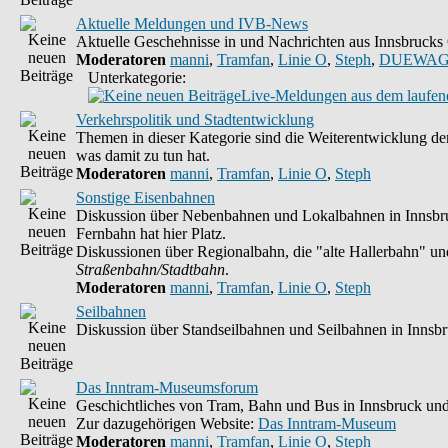
Aktuelle Meldungen und IVB-News
Aktuelle Geschehnisse in und Nachrichten aus Innsbruck
Moderatoren
manni
,
Tramfan
,
Linie O
,
Steph
,
DUEWAG
Unterkategorie:
Live-Meldungen aus dem laufend
Verkehrspolitik und Stadtentwicklung
Themen in dieser Kategorie sind die Weiterentwicklung der
was damit zu tun hat.
Moderatoren
manni
,
Tramfan
,
Linie O
,
Steph
Sonstige Eisenbahnen
Diskussion über Nebenbahnen und Lokalbahnen in Innsbruc
Fernbahn hat hier Platz.
Diskussionen über Regionalbahn, die "alte Hallerbahn" und 
Straßenbahn/Stadtbahn
.
Moderatoren
manni
,
Tramfan
,
Linie O
,
Steph
Seilbahnen
Diskussion über Standseilbahnen und Seilbahnen in Innsb
Das Inntram-Museumsforum
Geschichtliches von Tram, Bahn und Bus in Innsbruck und
Zur dazugehörigen Website:
Das Inntram-Museum
Moderatoren
manni
,
Tramfan
,
Linie O
,
Steph