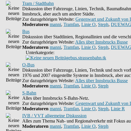
Tram / Stadtbahn
Diskussion über Fahrzeuge, Linien, Technik, Baumaßnahme
Innsbruck, aber auch um andere Städte.
Zur dazugehörigen Website:
Gegenwart und Zukunft von 
Moderatoren
manni
,
Tramfan
,
Linie O
,
Steph
,
DUEWAG
Bus
Diskussion über Stadtlinien, Regionallinien und die vers
Zur dazugehörigen Website:
Alles über Innsbrucks Busse
Moderatoren
manni
,
Tramfan
,
Linie O
,
Steph
,
DUEWAG
Unterkategorie:
bus.strassenbahn.tk
O-Bus
Diskussion über Fahrzeuge, Linien, Technik und noch vorh
1976 und 2007 eingestellte Systeme in Innsbruck, aber auc
Zur dazugehörigen Website:
Alles über Innsbrucks Busse
Moderatoren
manni
,
Tramfan
,
Linie O
,
Steph
S-Bahn
Alles über Innsbrucks S-Bahn-Netz.
Zur dazugehörigen Website:
Gegenwart und Zukunft von 
Moderatoren
manni
,
Tramfan
,
Linie O
,
Steph
,
Linie R
IVB / VVT allgemeine Diskussion
Alles zum Thema Nah- und Regionalverkehr mit Fokus auf
Moderatoren
manni
,
Tramfan
,
Linie O
,
Steph