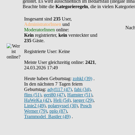
gelistet. Es wird ausschließlich im Bedarfsfall (illegale In
Beachte bitte die
Kategorieregeln
, die in vielen Kategori
Insgesamt sind
235
User,
AdministratorInnen
und
ModeratorInnen
online:
Kein
registrierter,
kein
versteckter und
235
Gäste.
Registrierte User: Keine
Meiste User gleichzeitig online:
2421
,
24.03.2026 17:49
Heute haben Geburtstag:
zohkl (39)
.
In den nächsten 7 Tagen feiern
Geburtstag:
adyf117 (47)
,
fabi (34)
,
flins (51)
,
geri80 (47)
,
Hamster (51)
,
HaWeKa (42)
,
Heli (54)
,
jaeger (29)
,
Linie2 (49)
,
polarsyssel (30)
,
Posch
Werner (79)
,
pplo (87)
,
Trammodel_Bastler (49)
.