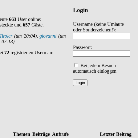
Login
heute
663
User online:
Username
(keine Umlaute
steckte und
657
Gäste.
oder Sonderzeichen!)
:
Tiroler
(um 20:04)
,
giovanni
(um
 07:13)
Passwort:
bei
72
registrierten Usern am
Bei jedem Besuch
automatisch einloggen
Themen
Beiträge
Aufrufe
Letzter Beitrag