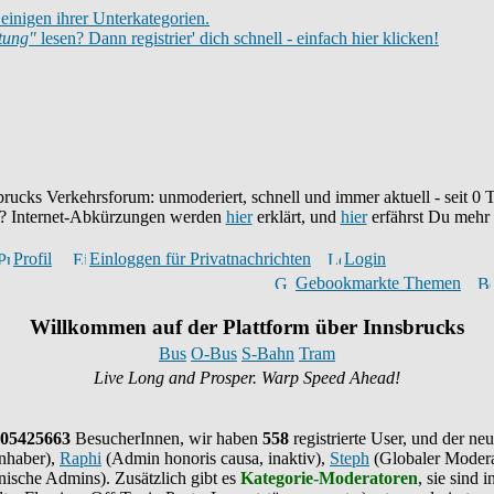
einigen ihrer Unterkategorien.
itung"
lesen? Dann registrier' dich schnell - einfach hier klicken!
brucks Verkehrsforum: unmoderiert, schnell und immer aktuell - seit
0
T
eu? Internet-Abkürzungen werden
hier
erklärt, und
hier
erfährst Du mehr
Profil
Einloggen für Privatnachrichten
Login
Gebookmarkte Themen
Willkommen auf der Plattform über Innsbrucks
Bus
O-Bus
S-Bahn
Tram
Live Long and Prosper. Warp Speed Ahead!
05425663
BesucherInnen,
wir haben
558
registrierte User, und der neu
nhaber),
Raphi
(Admin honoris causa, inaktiv),
Steph
(Globaler Modera
ische Admins). Zusätzlich gibt es
Kategorie-Moderatoren
, sie sind