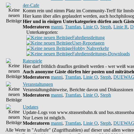
4er-Cafe
Komm rein und nimm Platz im Community-Treff für Innsbr
Hier kann über alles geplaudert werden, auch hochphilosop
Hier und in einigen Unterkategorien dürfen auch Gäste 
Moderatoren
manni
,
Tramfan
,
Linie O
,
Steph
,
Linie R
,
D
Unterkategorien:
Fahrdienstleitung
User-Reportagen
Hobby Nahverkehr
Fahrdienstleitungs-Downloads
Ratespiele
Hier darf fröhlich drauflos gerätselt werden - wer weiß w
Auch anonyme Gäste dürfen hier posten und miträtseln,
Moderatoren
manni
,
Tramfan
,
Linie O
,
Steph
,
DUEWAG
Veranstaltungen
Veranstaltungshinweise, Berichte davon und Diskussionen 
Moderatoren
manni
,
Tramfan
,
Linie O
,
Steph
Updates
Update-Logs von www.strassenbahn.tk und bus.strassenba
Nur Lesen ist möglich.
Moderatoren
manni
,
Tramfan
,
Linie O
,
Steph
,
DUEWAG
Alle Werte in "Aufrufe" (Zugriffszahlen) auf dieser und allen weit