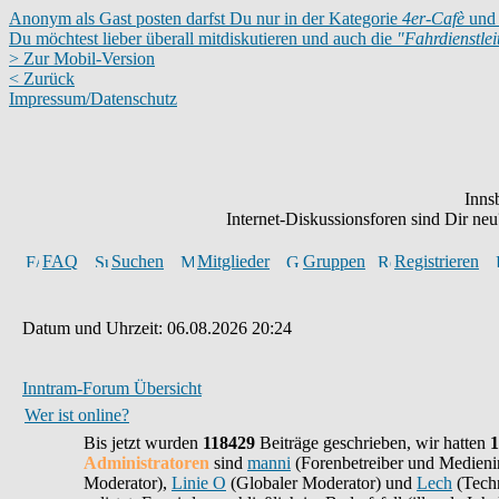
Anonym als Gast posten darfst Du nur in der Kategorie
4er-Cafè
und 
Du möchtest lieber überall mitdiskutieren und auch die
"Fahrdienstle
> Zur Mobil-Version
< Zurück
Impressum/Datenschutz
Inns
Internet-Diskussionsforen sind Dir n
FAQ
Suchen
Mitglieder
Gruppen
Registrieren
Datum und Uhrzeit: 06.08.2026 20:24
Inntram-Forum Übersicht
Wer ist online?
Bis jetzt wurden
118429
Beiträge geschrieben,
wir hatten
1
Administratoren
sind
manni
(Forenbetreiber und Medieni
Moderator),
Linie O
(Globaler Moderator) und
Lech
(Techn