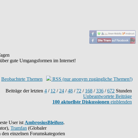
agen
 über gute Umgangsformen im Internet!
Beobachtete Themen
RSS (nur anonym zugängliche Themen!)
Beiträge der letzten
4
/
12
/
24
/
48
/
72
/
168
/
336
/
672
Stunden
Unbeantwortete Beiträge
100 aktuellste Diskussionen
einblenden
este User ist
AmbrosiusBleifuss
.
tor),
Tramfan
(Globaler
 in den einzelnen Forumskategorien