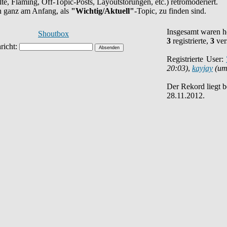
halte, Flaming, Off-Topic-Posts, Layoutstörungen, etc.) retromoderiert.
en ganz am Anfang, als
"Wichtig/Aktuell"
-Topic, zu finden sind.
Insgesamt waren 
Shoutbox
3
registrierte,
3
ver
Registrierte User:
20:03)
,
kayjay
(um
Der Rekord liegt 
28.11.2012.