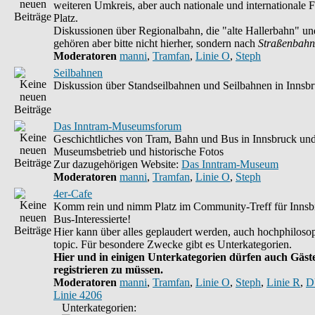
weiteren Umkreis, aber auch nationale und internationale F
Platz.
Diskussionen über Regionalbahn, die "alte Hallerbahn" un
gehören aber bitte nicht hierher, sondern nach
Straßenbahn
Moderatoren
manni
,
Tramfan
,
Linie O
,
Steph
Seilbahnen
Diskussion über Standseilbahnen und Seilbahnen in Innsb
Das Inntram-Museumsforum
Geschichtliches von Tram, Bahn und Bus in Innsbruck un
Museumsbetrieb und historische Fotos
Zur dazugehörigen Website:
Das Inntram-Museum
Moderatoren
manni
,
Tramfan
,
Linie O
,
Steph
4er-Cafe
Komm rein und nimm Platz im Community-Treff für Innsb
Bus-Interessierte!
Hier kann über alles geplaudert werden, auch hochphilosop
topic. Für besondere Zwecke gibt es Unterkategorien.
Hier und in einigen Unterkategorien dürfen auch Gäste
registrieren zu müssen.
Moderatoren
manni
,
Tramfan
,
Linie O
,
Steph
,
Linie R
,
D
Linie 4206
Unterkategorien: