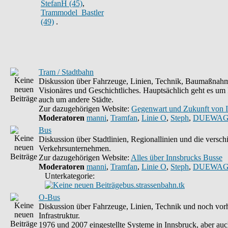
StefanH (45)
,
Trammodel_Bastler
(49)
.
Tram / Stadtbahn
Diskussion über Fahrzeuge, Linien, Technik, Baumaßnahm
Visionäres und Geschichtliches. Hauptsächlich geht es um 
auch um andere Städte.
Zur dazugehörigen Website:
Gegenwart und Zukunft von 
Moderatoren
manni
,
Tramfan
,
Linie O
,
Steph
,
DUEWAG
Bus
Diskussion über Stadtlinien, Regionallinien und die versc
Verkehrsunternehmen.
Zur dazugehörigen Website:
Alles über Innsbrucks Busse
Moderatoren
manni
,
Tramfan
,
Linie O
,
Steph
,
DUEWAG
Unterkategorie:
bus.strassenbahn.tk
O-Bus
Diskussion über Fahrzeuge, Linien, Technik und noch vo
Infrastruktur.
1976 und 2007 eingestellte Systeme in Innsbruck, aber auc