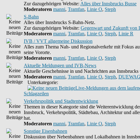
Zur dazugehörigen Website:
Alles über Innsbrucks Busse
Moderatoren
manni
,
Tramfan
,
Linie O
,
Steph
S-Bahn
Alles über Innsbrucks S-Bahn-Netz.
Zur dazugehörigen Website:
Gegenwart und Zukunft von 
Moderatoren
manni
,
Tramfan
,
Linie O
,
Steph
,
Linie R
IVB / VVT allgemeine Diskussion
Alles zum Thema Nah- und Regionalverkehr mit Fokus au
seine Vororte.
Moderatoren
manni
,
Tramfan
,
Linie O
,
Steph
Aktuelle Meldungen und IVB-News
Aktuelle Geschehnisse in und Nachrichten aus Innsbruck
Moderatoren
manni
,
Tramfan
,
Linie O
,
Steph
,
DUEWAG
Unterkategorie:
Live-Meldungen aus dem laufend
Schlagzeilen
Verkehrspolitik und Stadtentwicklung
Themen in dieser Kategorie sind die Weiterentwicklung d
Innsbruck, Verkehrspolitik, Städtebau, Architektur und alle
hat.
Moderatoren
manni
,
Tramfan
,
Linie O
,
Steph
Sonstige Eisenbahnen
Diskussion über Nebenbahnen und Lokalbahnen in Innsbr