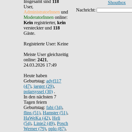
Insgesamt sind
118
Shoutbox
User,
AdministratorInnen
und
ModeratorInnen
online:
Kein
registrierter,
kein
versteckter und
118
Gäste.
Registrierte User: Keine
Meiste User gleichzeitig
online:
2421
,
24.03.2026 17:49
Heute haben
Geburtstag:
adyf117
(47)
,
jaeger (29)
,
polarsyssel (30)
.
In den nächsten 7
Tagen feiern
Geburtstag:
fabi (34)
,
flins (51)
,
Hamster (51)
,
HaWeKa (42)
,
Heli
(54)
,
Linie2 (49)
,
Posch
Werner (79)
,
pplo (87)
,