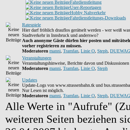
Fahrdienstleitung
User-Reportagen
Hobby Nahverkehr
Fahrdienstleitungs-Downloads
Ratespiele
Hier darf fröhlich drauflos gerätselt werden - wer weiß wa
Stadtverkehr in Innsbruck und anderswo?
Auch anonyme Gäste dürfen hier posten und miträtseln
vorher registrieren zu müssen.
Moderatoren
manni
,
Tramfan
,
Linie O
,
Steph
,
DUEWAG
Veranstaltungen
Veranstaltungshinweise, Berichte davon und Diskussionen 
Moderatoren
manni
,
Tramfan
,
Linie O
,
Steph
Updates
Update-Logs von www.strassenbahn.tk und bus.strassenba
Nur Lesen ist möglich.
Moderatoren
manni
,
Tramfan
,
Linie O
,
Steph
,
DUEWAG
Alle Werte in "Aufrufe" (Zu
weiteren Seiten beziehen s