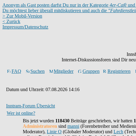
Anonym als Gast posten darfst Du nur in der Kategorie
4er-Cafè
und 
Du möchtest lieber überall mitdiskutieren und auch die
"Fahrdienstle
> Zur Mobil-Version
< Zurück
Impressum/Datenschutz
Inns
Internet-Diskussionsforen sind Dir n
FAQ
Suchen
Mitglieder
Gruppen
Registrieren
Datum und Uhrzeit: 07.08.2026 14:16
Inntram-Forum Übersicht
Wer ist online?
Bis jetzt wurden
118430
Beiträge geschrieben,
wir hatten
1
Administratoren
sind
manni
(Forenbetreiber und Medieni
Moderator),
Linie O
(Globaler Moderator) und
Lech
(Techn