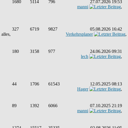
1680
5114
796
27.07.2026 19:53
manni
,
327
6719
9827
05.08.2026 16:42
alles,
Verkehrsplaner
,
180
3158
977
24.06.2026 09:31
lech
,
44
1706
61543
12.05.2025 08:13
Hager
,
89
1392
6066
07.10.2025 21:19
manni
,
1274
15517
35335
02.08.2026 11:05