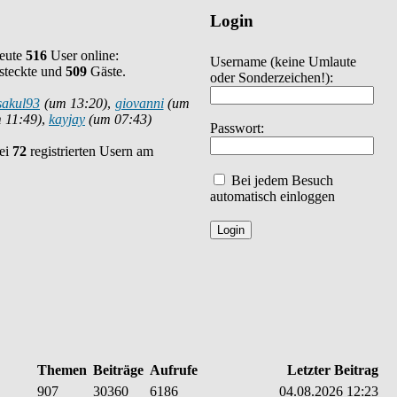
Login
heute
516
User online:
Username
(keine Umlaute
steckte und
509
Gäste.
oder Sonderzeichen!)
:
sakul93
(um 13:20)
,
giovanni
(um
 11:49)
,
kayjay
(um 07:43)
Passwort:
bei
72
registrierten Usern am
Bei jedem Besuch
automatisch einloggen
Themen
Beiträge
Aufrufe
Letzter Beitrag
907
30360
6186
04.08.2026 12:23