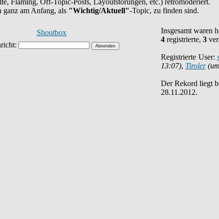
halte, Flaming, Off-Topic-Posts, Layoutstörungen, etc.) retromoderiert.
en ganz am Anfang, als
"Wichtig/Aktuell"
-Topic, zu finden sind.
Insgesamt waren 
Shoutbox
4
registrierte,
3
ver
Registrierte User:
13:07)
,
Tiroler
(um
Der Rekord liegt 
28.11.2012.