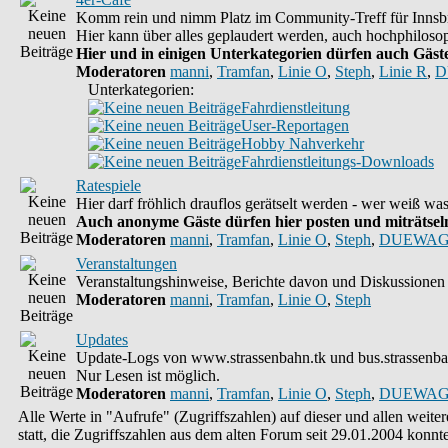
Komm rein und nimm Platz im Community-Treff für Innsbr
Hier kann über alles geplaudert werden, auch hochphilosop
Hier und in einigen Unterkategorien dürfen auch Gäste 
Moderatoren
manni
,
Tramfan
,
Linie O
,
Steph
,
Linie R
,
D
Unterkategorien:
Fahrdienstleitung
User-Reportagen
Hobby Nahverkehr
Fahrdienstleitungs-Downloads
Ratespiele
Hier darf fröhlich drauflos gerätselt werden - wer weiß w
Auch anonyme Gäste dürfen hier posten und miträtseln,
Moderatoren
manni
,
Tramfan
,
Linie O
,
Steph
,
DUEWAG
Veranstaltungen
Veranstaltungshinweise, Berichte davon und Diskussionen 
Moderatoren
manni
,
Tramfan
,
Linie O
,
Steph
Updates
Update-Logs von www.strassenbahn.tk und bus.strassenba
Nur Lesen ist möglich.
Moderatoren
manni
,
Tramfan
,
Linie O
,
Steph
,
DUEWAG
Alle Werte in "Aufrufe" (Zugriffszahlen) auf dieser und allen weit
statt, die Zugriffszahlen aus dem alten Forum seit 29.01.2004 kon