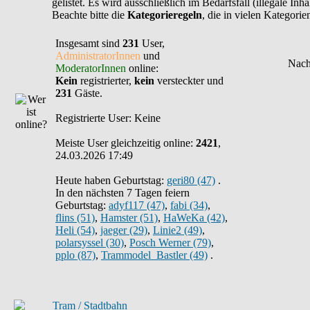
gelistet. Es wird ausschließlich im Bedarfsfall (illegale In
Beachte bitte die
Kategorieregeln
, die in vielen Kategori
Insgesamt sind
231
User,
AdministratorInnen
und
ModeratorInnen
online:
Kein
registrierter,
kein
versteckter und
231
Gäste.
Registrierte User: Keine
Meiste User gleichzeitig online:
2421
,
24.03.2026 17:49
Heute haben Geburtstag:
geri80 (47)
.
In den nächsten 7 Tagen feiern
Geburtstag:
adyf117 (47)
,
fabi (34)
,
flins (51)
,
Hamster (51)
,
HaWeKa (42)
,
Heli (54)
,
jaeger (29)
,
Linie2 (49)
,
polarsyssel (30)
,
Posch Werner (79)
,
pplo (87)
,
Trammodel_Bastler (49)
.
Tram / Stadtbahn