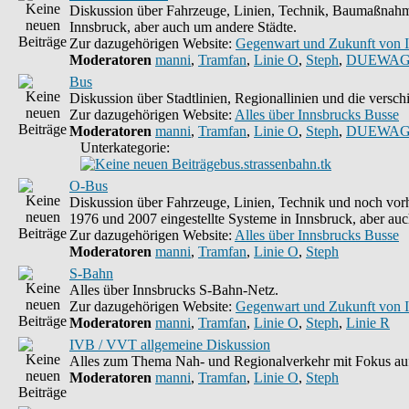
Diskussion über Fahrzeuge, Linien, Technik, Baumaßnahme
Innsbruck, aber auch um andere Städte.
Zur dazugehörigen Website:
Gegenwart und Zukunft von 
Moderatoren
manni
,
Tramfan
,
Linie O
,
Steph
,
DUEWAG
Bus
Diskussion über Stadtlinien, Regionallinien und die vers
Zur dazugehörigen Website:
Alles über Innsbrucks Busse
Moderatoren
manni
,
Tramfan
,
Linie O
,
Steph
,
DUEWAG
Unterkategorie:
bus.strassenbahn.tk
O-Bus
Diskussion über Fahrzeuge, Linien, Technik und noch vorh
1976 und 2007 eingestellte Systeme in Innsbruck, aber auc
Zur dazugehörigen Website:
Alles über Innsbrucks Busse
Moderatoren
manni
,
Tramfan
,
Linie O
,
Steph
S-Bahn
Alles über Innsbrucks S-Bahn-Netz.
Zur dazugehörigen Website:
Gegenwart und Zukunft von 
Moderatoren
manni
,
Tramfan
,
Linie O
,
Steph
,
Linie R
IVB / VVT allgemeine Diskussion
Alles zum Thema Nah- und Regionalverkehr mit Fokus auf
Moderatoren
manni
,
Tramfan
,
Linie O
,
Steph