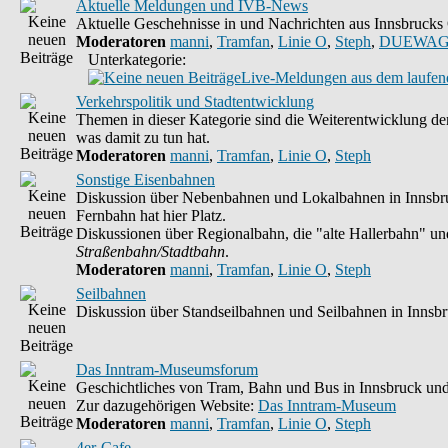
Aktuelle Meldungen und IVB-News
Aktuelle Geschehnisse in und Nachrichten aus Innsbruck
Moderatoren
manni
,
Tramfan
,
Linie O
,
Steph
,
DUEWAG
Unterkategorie:
Live-Meldungen aus dem laufend
Verkehrspolitik und Stadtentwicklung
Themen in dieser Kategorie sind die Weiterentwicklung der
was damit zu tun hat.
Moderatoren
manni
,
Tramfan
,
Linie O
,
Steph
Sonstige Eisenbahnen
Diskussion über Nebenbahnen und Lokalbahnen in Innsbruc
Fernbahn hat hier Platz.
Diskussionen über Regionalbahn, die "alte Hallerbahn" und 
Straßenbahn/Stadtbahn
.
Moderatoren
manni
,
Tramfan
,
Linie O
,
Steph
Seilbahnen
Diskussion über Standseilbahnen und Seilbahnen in Innsb
Das Inntram-Museumsforum
Geschichtliches von Tram, Bahn und Bus in Innsbruck und
Zur dazugehörigen Website:
Das Inntram-Museum
Moderatoren
manni
,
Tramfan
,
Linie O
,
Steph
4er-Cafe