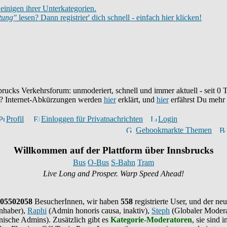
einigen ihrer Unterkategorien.
itung"
lesen? Dann registrier' dich schnell - einfach hier klicken!
brucks Verkehrsforum: unmoderiert, schnell und immer aktuell - seit
0
T
eu? Internet-Abkürzungen werden
hier
erklärt, und
hier
erfährst Du mehr
Profil
Einloggen für Privatnachrichten
Login
Gebookmarkte Themen
Willkommen auf der Plattform über Innsbrucks
Bus
O-Bus
S-Bahn
Tram
Live Long and Prosper. Warp Speed Ahead!
05502058
BesucherInnen,
wir haben
558
registrierte User, und der neu
nhaber),
Raphi
(Admin honoris causa, inaktiv),
Steph
(Globaler Modera
ische Admins). Zusätzlich gibt es
Kategorie-Moderatoren
, sie sind