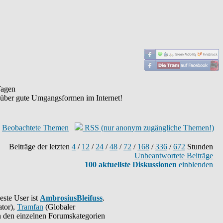
agen
 über gute Umgangsformen im Internet!
Beobachtete Themen
RSS (nur anonym zugängliche Themen!)
Beiträge der letzten
4
/
12
/
24
/
48
/
72
/
168
/
336
/
672
Stunden
Unbeantwortete Beiträge
100 aktuellste Diskussionen
einblenden
este User ist
AmbrosiusBleifuss
.
tor),
Tramfan
(Globaler
 in den einzelnen Forumskategorien