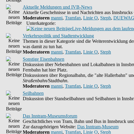
Aktuelle Meldungen und IVB-News
Aktuelle Geschehnisse in und Nachrichten aus Innsbruck
Moderatoren
manni
,
Tramfan
,
Linie O
,
Steph
,
DUEWAG
Unterkategorie:
Live-Meldungen aus dem laufend
Verkehrspolitik und Stadtentwicklung
Themen in dieser Kategorie sind die Weiterentwicklung der
was damit zu tun hat.
Moderatoren
manni
,
Tramfan
,
Linie O
,
Steph
Sonstige Eisenbahnen
Diskussion über Nebenbahnen und Lokalbahnen in Innsbruc
Fernbahn hat hier Platz.
Diskussionen über Regionalbahn, die "alte Hallerbahn" und 
Straßenbahn/Stadtbahn
.
Moderatoren
manni
,
Tramfan
,
Linie O
,
Steph
Seilbahnen
Diskussion über Standseilbahnen und Seilbahnen in Innsb
Das Inntram-Museumsforum
Geschichtliches von Tram, Bahn und Bus in Innsbruck und
Zur dazugehörigen Website:
Das Inntram-Museum
Moderatoren
manni
,
Tramfan
,
Linie O
,
Steph