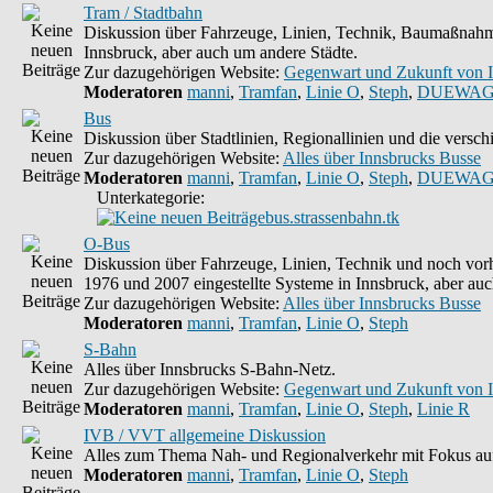
Tram / Stadtbahn
Diskussion über Fahrzeuge, Linien, Technik, Baumaßnahme
Innsbruck, aber auch um andere Städte.
Zur dazugehörigen Website:
Gegenwart und Zukunft von 
Moderatoren
manni
,
Tramfan
,
Linie O
,
Steph
,
DUEWAG
Bus
Diskussion über Stadtlinien, Regionallinien und die vers
Zur dazugehörigen Website:
Alles über Innsbrucks Busse
Moderatoren
manni
,
Tramfan
,
Linie O
,
Steph
,
DUEWAG
Unterkategorie:
bus.strassenbahn.tk
O-Bus
Diskussion über Fahrzeuge, Linien, Technik und noch vorh
1976 und 2007 eingestellte Systeme in Innsbruck, aber auc
Zur dazugehörigen Website:
Alles über Innsbrucks Busse
Moderatoren
manni
,
Tramfan
,
Linie O
,
Steph
S-Bahn
Alles über Innsbrucks S-Bahn-Netz.
Zur dazugehörigen Website:
Gegenwart und Zukunft von 
Moderatoren
manni
,
Tramfan
,
Linie O
,
Steph
,
Linie R
IVB / VVT allgemeine Diskussion
Alles zum Thema Nah- und Regionalverkehr mit Fokus auf
Moderatoren
manni
,
Tramfan
,
Linie O
,
Steph