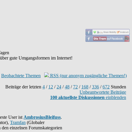
agen
 über gute Umgangsformen im Internet!
Beobachtete Themen
RSS (nur anonym zugängliche Themen!)
Beiträge der letzten
4
/
12
/
24
/
48
/
72
/
168
/
336
/
672
Stunden
Unbeantwortete Beiträge
100 aktuellste Diskussionen
einblenden
este User ist
AmbrosiusBleifuss
.
tor),
Tramfan
(Globaler
 in den einzelnen Forumskategorien