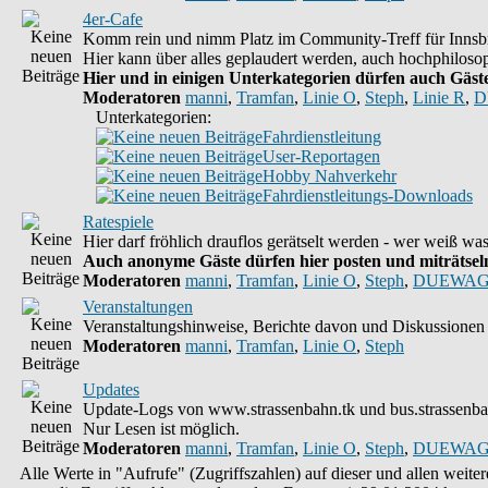
4er-Cafe
Komm rein und nimm Platz im Community-Treff für Innsbr
Hier kann über alles geplaudert werden, auch hochphilosop
Hier und in einigen Unterkategorien dürfen auch Gäste 
Moderatoren
manni
,
Tramfan
,
Linie O
,
Steph
,
Linie R
,
D
Unterkategorien:
Fahrdienstleitung
User-Reportagen
Hobby Nahverkehr
Fahrdienstleitungs-Downloads
Ratespiele
Hier darf fröhlich drauflos gerätselt werden - wer weiß w
Auch anonyme Gäste dürfen hier posten und miträtseln,
Moderatoren
manni
,
Tramfan
,
Linie O
,
Steph
,
DUEWAG
Veranstaltungen
Veranstaltungshinweise, Berichte davon und Diskussionen 
Moderatoren
manni
,
Tramfan
,
Linie O
,
Steph
Updates
Update-Logs von www.strassenbahn.tk und bus.strassenba
Nur Lesen ist möglich.
Moderatoren
manni
,
Tramfan
,
Linie O
,
Steph
,
DUEWAG
Alle Werte in "Aufrufe" (Zugriffszahlen) auf dieser und allen weit