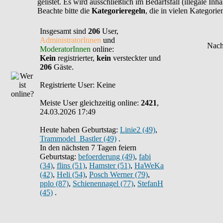
gelistet. Es wird ausschließlich im Bedarfsfall (illegale In
Beachte bitte die
Kategorieregeln
, die in vielen Kategori
Insgesamt sind
206
User,
AdministratorInnen
und
ModeratorInnen
online:
Kein
registrierter,
kein
versteckter und
206
Gäste.
Registrierte User: Keine
Meiste User gleichzeitig online:
2421
,
24.03.2026 17:49
Heute haben Geburtstag:
Linie2 (49)
,
Trammodel_Bastler (49)
.
In den nächsten 7 Tagen feiern
Geburtstag:
befoerderung (49)
,
fabi
(34)
,
flins (51)
,
Hamster (51)
,
HaWeKa
(42)
,
Heli (54)
,
Posch Werner (79)
,
pplo (87)
,
Schienennagel (77)
,
StefanH
(45)
.