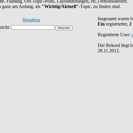
halte, Flaming, Off-Topic-Posts, Layoutstörungen, etc.) retromoderiert.
en ganz am Anfang, als
"Wichtig/Aktuell"
-Topic, zu finden sind.
Insgesamt waren 
Shoutbox
Ein
registrierter,
2
Registrierte User:
Der Rekord liegt 
28.11.2012.