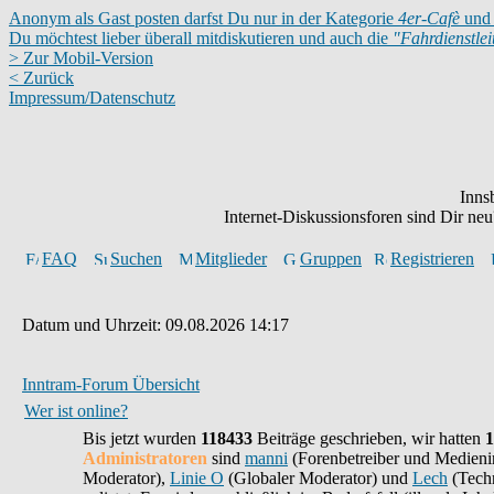
Anonym als Gast posten darfst Du nur in der Kategorie
4er-Cafè
und 
Du möchtest lieber überall mitdiskutieren und auch die
"Fahrdienstle
> Zur Mobil-Version
< Zurück
Impressum/Datenschutz
Inns
Internet-Diskussionsforen sind Dir n
FAQ
Suchen
Mitglieder
Gruppen
Registrieren
Datum und Uhrzeit: 09.08.2026 14:17
Inntram-Forum Übersicht
Wer ist online?
Bis jetzt wurden
118433
Beiträge geschrieben,
wir hatten
1
Administratoren
sind
manni
(Forenbetreiber und Medieni
Moderator),
Linie O
(Globaler Moderator) und
Lech
(Techn