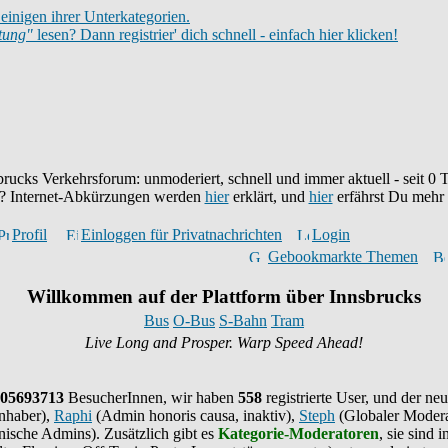
einigen ihrer Unterkategorien.
itung"
lesen? Dann registrier' dich schnell - einfach hier klicken!
brucks Verkehrsforum: unmoderiert, schnell und immer aktuell - seit
0
T
eu? Internet-Abkürzungen werden
hier
erklärt, und
hier
erfährst Du mehr
Profil
Einloggen für Privatnachrichten
Login
Gebookmarkte Themen
Willkommen auf der Plattform über Innsbrucks
Bus
O-Bus
S-Bahn
Tram
Live Long and Prosper. Warp Speed Ahead!
05693713
BesucherInnen,
wir haben
558
registrierte User, und der neu
nhaber),
Raphi
(Admin honoris causa, inaktiv),
Steph
(Globaler Modera
ische Admins). Zusätzlich gibt es
Kategorie-Moderatoren
, sie sind