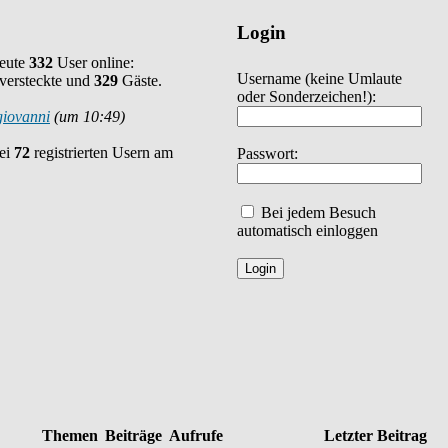
Login
heute
332
User online:
Username
(keine Umlaute
versteckte und
329
Gäste.
oder Sonderzeichen!)
:
giovanni
(um 10:49)
bei
72
registrierten Usern am
Passwort:
Bei jedem Besuch
automatisch einloggen
Themen
Beiträge
Aufrufe
Letzter Beitrag