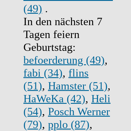
(49)
.
In den nächsten 7
Tagen feiern
Geburtstag:
befoerderung (49)
,
fabi (34)
,
flins
(51)
,
Hamster (51)
,
HaWeKa (42)
,
Heli
(54)
,
Posch Werner
(79)
,
pplo (87)
,