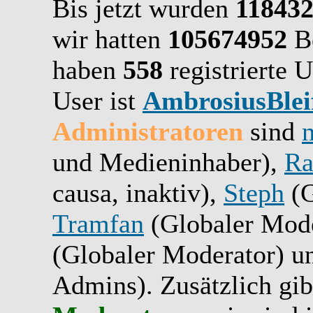
Bis jetzt wurden
11843
wir hatten
105674952
Be
haben
558
registrierte U
User ist
AmbrosiusBlei
Administratoren
sind
und Medieninhaber),
Ra
causa, inaktiv),
Steph
(G
Tramfan
(Globaler Mode
(Globaler Moderator) 
Admins). Zusätzlich gib