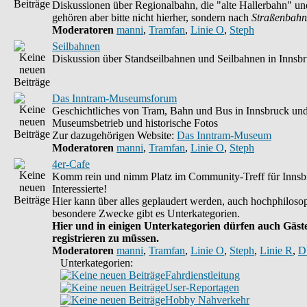
Diskussionen über Regionalbahn, die "alte Hallerbahn" un
gehören aber bitte nicht hierher, sondern nach
Straßenbahn
Moderatoren
manni
,
Tramfan
,
Linie O
,
Steph
Seilbahnen
Diskussion über Standseilbahnen und Seilbahnen in Innsb
Das Inntram-Museumsforum
Geschichtliches von Tram, Bahn und Bus in Innsbruck un
Museumsbetrieb und historische Fotos
Zur dazugehörigen Website:
Das Inntram-Museum
Moderatoren
manni
,
Tramfan
,
Linie O
,
Steph
4er-Cafe
Komm rein und nimm Platz im Community-Treff für Innsb
Interessierte!
Hier kann über alles geplaudert werden, auch hochphilosop
besondere Zwecke gibt es Unterkategorien.
Hier und in einigen Unterkategorien dürfen auch Gäste
registrieren zu müssen.
Moderatoren
manni
,
Tramfan
,
Linie O
,
Steph
,
Linie R
,
D
Unterkategorien:
Fahrdienstleitung
User-Reportagen
Hobby Nahverkehr