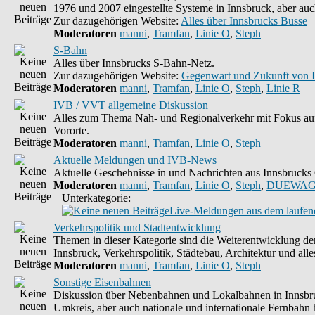
1976 und 2007 eingestellte Systeme in Innsbruck, aber auc
Zur dazugehörigen Website:
Alles über Innsbrucks Busse
Moderatoren
manni
,
Tramfan
,
Linie O
,
Steph
S-Bahn
Alles über Innsbrucks S-Bahn-Netz.
Zur dazugehörigen Website:
Gegenwart und Zukunft von 
Moderatoren
manni
,
Tramfan
,
Linie O
,
Steph
,
Linie R
IVB / VVT allgemeine Diskussion
Alles zum Thema Nah- und Regionalverkehr mit Fokus auf
Vororte.
Moderatoren
manni
,
Tramfan
,
Linie O
,
Steph
Aktuelle Meldungen und IVB-News
Aktuelle Geschehnisse in und Nachrichten aus Innsbruck
Moderatoren
manni
,
Tramfan
,
Linie O
,
Steph
,
DUEWAG
Unterkategorie:
Live-Meldungen aus dem laufend
Verkehrspolitik und Stadtentwicklung
Themen in dieser Kategorie sind die Weiterentwicklung d
Innsbruck, Verkehrspolitik, Städtebau, Architektur und alle
Moderatoren
manni
,
Tramfan
,
Linie O
,
Steph
Sonstige Eisenbahnen
Diskussion über Nebenbahnen und Lokalbahnen in Innsbr
Umkreis, aber auch nationale und internationale Fernbahn h