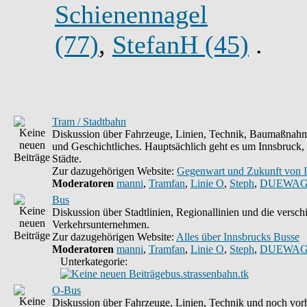
Schienennagel
(77)
,
StefanH (45)
.
Tram / Stadtbahn
Diskussion über Fahrzeuge, Linien, Technik, Baumaßnahm
und Geschichtliches. Hauptsächlich geht es um Innsbruck,
Städte.
Zur dazugehörigen Website:
Gegenwart und Zukunft von 
Moderatoren
manni
,
Tramfan
,
Linie O
,
Steph
,
DUEWAG
Bus
Diskussion über Stadtlinien, Regionallinien und die versc
Verkehrsunternehmen.
Zur dazugehörigen Website:
Alles über Innsbrucks Busse
Moderatoren
manni
,
Tramfan
,
Linie O
,
Steph
,
DUEWAG
Unterkategorie:
bus.strassenbahn.tk
O-Bus
Diskussion über Fahrzeuge, Linien, Technik und noch vorh