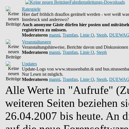
Fahrdienstleitungs-Downloads
Ratespiele
Hier darf fröhlich drauflos gerätselt werden - wer weiß wa
Innsbruck und anderswo?
Auch anonyme Gäste dürfen hier posten und miträtseln
registrieren zu müssen.
Moderatoren
manni
,
Tramfan
,
Linie O
,
Steph
,
DUEWAG
Veranstaltungen
Veranstaltungshinweise, Berichte davon und Diskussionen 
Moderatoren
manni
,
Tramfan
,
Linie O
,
Steph
Updates
Update-Logs von www.strassenbahn.tk und bus.strassenba
Nur Lesen ist möglich.
Moderatoren
manni
,
Tramfan
,
Linie O
,
Steph
,
DUEWAG
Alle Werte in "Aufrufe" (Zu
weiteren Seiten beziehen s
26.04.2007 bis heute. An 
auf die neue Forensoftware 