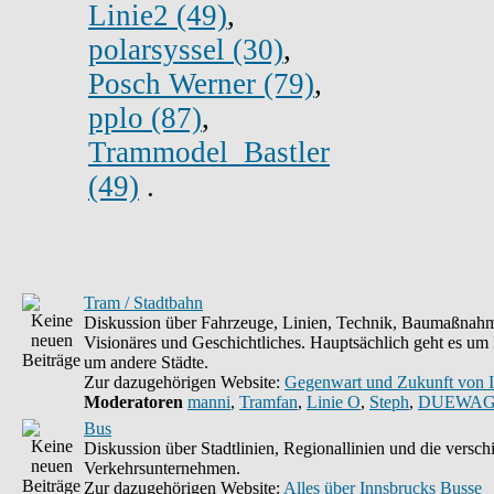
Linie2 (49)
,
polarsyssel (30)
,
Posch Werner (79)
,
pplo (87)
,
Trammodel_Bastler
(49)
.
Tram / Stadtbahn
Diskussion über Fahrzeuge, Linien, Technik, Baumaßnahm
Visionäres und Geschichtliches. Hauptsächlich geht es um
um andere Städte.
Zur dazugehörigen Website:
Gegenwart und Zukunft von 
Moderatoren
manni
,
Tramfan
,
Linie O
,
Steph
,
DUEWAG
Bus
Diskussion über Stadtlinien, Regionallinien und die versc
Verkehrsunternehmen.
Zur dazugehörigen Website:
Alles über Innsbrucks Busse