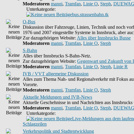
Moderatoren
manni
,
Tramfan
,
Linie O
,
Steph
,
DUEWAG
Unterkategorie:
bus.strassenbahn.tk
O-Bus
Diskussion über Fahrzeuge, Linien, Technik und noch vorh
1976 und 2007 eingestellte Systeme in Innsbruck, aber auc
Zur dazugehörigen Website:
Alles über Innsbrucks Busse
Moderatoren
manni
,
Tramfan
,
Linie O
,
Steph
S-Bahn
Alles über Innsbrucks S-Bahn-Netz.
Zur dazugehörigen Website:
Gegenwart und Zukunft von 
Moderatoren
manni
,
Tramfan
,
Linie O
,
Steph
,
Linie R
IVB / VVT allgemeine Diskussion
Alles zum Thema Nah- und Regionalverkehr mit Fokus auf
Vororte.
Moderatoren
manni
,
Tramfan
,
Linie O
,
Steph
Aktuelle Meldungen und IVB-News
Aktuelle Geschehnisse in und Nachrichten aus Innsbruck
Moderatoren
manni
,
Tramfan
,
Linie O
,
Steph
,
DUEWAG
Unterkategorie:
Live-Meldungen aus dem laufend
Schlagzeilen
Verkehrspolitik und Stadtentwicklung