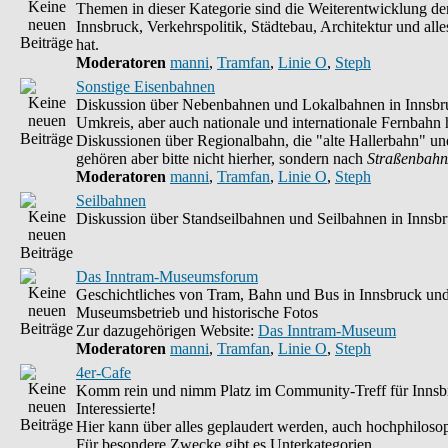
Themen in dieser Kategorie sind die Weiterentwicklung d
Innsbruck, Verkehrspolitik, Städtebau, Architektur und alle
hat.
Moderatoren
manni
,
Tramfan
,
Linie O
,
Steph
Sonstige Eisenbahnen
Diskussion über Nebenbahnen und Lokalbahnen in Innsbr
Umkreis, aber auch nationale und internationale Fernbahn h
Diskussionen über Regionalbahn, die "alte Hallerbahn" un
gehören aber bitte nicht hierher, sondern nach
Straßenbahn
Moderatoren
manni
,
Tramfan
,
Linie O
,
Steph
Seilbahnen
Diskussion über Standseilbahnen und Seilbahnen in Innsb
Das Inntram-Museumsforum
Geschichtliches von Tram, Bahn und Bus in Innsbruck un
Museumsbetrieb und historische Fotos
Zur dazugehörigen Website:
Das Inntram-Museum
Moderatoren
manni
,
Tramfan
,
Linie O
,
Steph
4er-Cafe
Komm rein und nimm Platz im Community-Treff für Innsb
Interessierte!
Hier kann über alles geplaudert werden, auch hochphilosop
Für besondere Zwecke gibt es Unterkategorien.