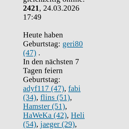
2421
, 24.03.2026
17:49
Heute haben
Geburtstag:
geri80
(47)
.
In den nächsten 7
Tagen feiern
Geburtstag:
adyf117 (47)
,
fabi
(34)
,
flins (51)
,
Hamster (51)
,
HaWeKa (42)
,
Heli
(54)
,
jaeger (29)
,