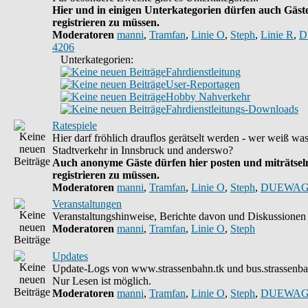
Hier und in einigen Unterkategorien dürfen auch Gäste
registrieren zu müssen.
Moderatoren
manni
,
Tramfan
,
Linie O
,
Steph
,
Linie R
,
D
4206
Unterkategorien:
Fahrdienstleitung
User-Reportagen
Hobby Nahverkehr
Fahrdienstleitungs-Downloads
Ratespiele
Hier darf fröhlich drauflos gerätselt werden - wer weiß wa
Stadtverkehr in Innsbruck und anderswo?
Auch anonyme Gäste dürfen hier posten und miträtseln
registrieren zu müssen.
Moderatoren
manni
,
Tramfan
,
Linie O
,
Steph
,
DUEWAG
Veranstaltungen
Veranstaltungshinweise, Berichte davon und Diskussionen 
Moderatoren
manni
,
Tramfan
,
Linie O
,
Steph
Updates
Update-Logs von www.strassenbahn.tk und bus.strassenba
Nur Lesen ist möglich.
Moderatoren
manni
,
Tramfan
,
Linie O
,
Steph
,
DUEWAG