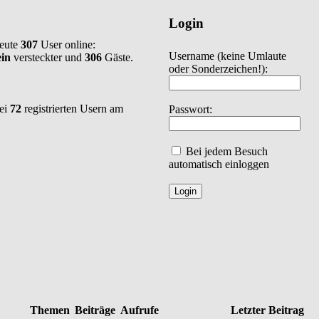
Login
heute
307
User online:
Username
(keine Umlaute
ein
versteckter und
306
Gäste.
oder Sonderzeichen!)
:
bei
72
registrierten Usern am
Passwort:
Bei jedem Besuch
automatisch einloggen
Themen
Beiträge
Aufrufe
Letzter Beitrag