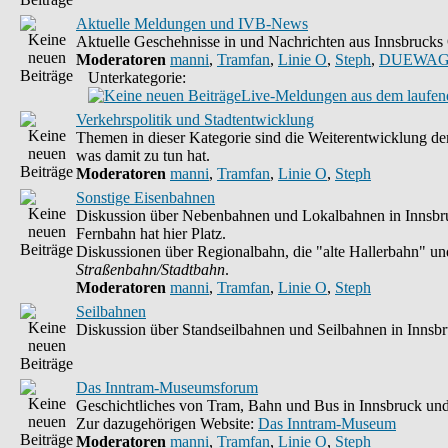
Aktuelle Meldungen und IVB-News
Aktuelle Geschehnisse in und Nachrichten aus Innsbruck
Moderatoren
manni
,
Tramfan
,
Linie O
,
Steph
,
DUEWAG
Unterkategorie:
Live-Meldungen aus dem laufend
Verkehrspolitik und Stadtentwicklung
Themen in dieser Kategorie sind die Weiterentwicklung der
was damit zu tun hat.
Moderatoren
manni
,
Tramfan
,
Linie O
,
Steph
Sonstige Eisenbahnen
Diskussion über Nebenbahnen und Lokalbahnen in Innsbruc
Fernbahn hat hier Platz.
Diskussionen über Regionalbahn, die "alte Hallerbahn" und 
Straßenbahn/Stadtbahn
.
Moderatoren
manni
,
Tramfan
,
Linie O
,
Steph
Seilbahnen
Diskussion über Standseilbahnen und Seilbahnen in Innsb
Das Inntram-Museumsforum
Geschichtliches von Tram, Bahn und Bus in Innsbruck und
Zur dazugehörigen Website:
Das Inntram-Museum
Moderatoren
manni
,
Tramfan
,
Linie O
,
Steph