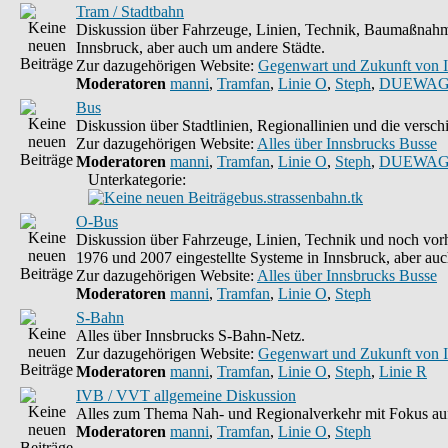
Tram / Stadtbahn
Diskussion über Fahrzeuge, Linien, Technik, Baumaßnahme
Innsbruck, aber auch um andere Städte.
Zur dazugehörigen Website:
Gegenwart und Zukunft von 
Moderatoren
manni
,
Tramfan
,
Linie O
,
Steph
,
DUEWAG
Bus
Diskussion über Stadtlinien, Regionallinien und die vers
Zur dazugehörigen Website:
Alles über Innsbrucks Busse
Moderatoren
manni
,
Tramfan
,
Linie O
,
Steph
,
DUEWAG
Unterkategorie:
bus.strassenbahn.tk
O-Bus
Diskussion über Fahrzeuge, Linien, Technik und noch vorh
1976 und 2007 eingestellte Systeme in Innsbruck, aber auc
Zur dazugehörigen Website:
Alles über Innsbrucks Busse
Moderatoren
manni
,
Tramfan
,
Linie O
,
Steph
S-Bahn
Alles über Innsbrucks S-Bahn-Netz.
Zur dazugehörigen Website:
Gegenwart und Zukunft von 
Moderatoren
manni
,
Tramfan
,
Linie O
,
Steph
,
Linie R
IVB / VVT allgemeine Diskussion
Alles zum Thema Nah- und Regionalverkehr mit Fokus auf
Moderatoren
manni
,
Tramfan
,
Linie O
,
Steph