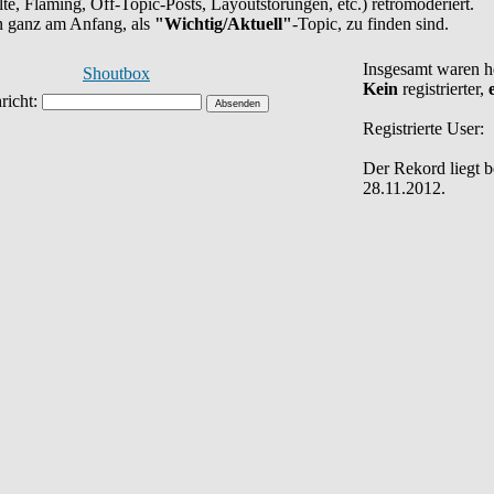
halte, Flaming, Off-Topic-Posts, Layoutstörungen, etc.) retromoderiert.
en ganz am Anfang, als
"Wichtig/Aktuell"
-Topic, zu finden sind.
Insgesamt waren 
Shoutbox
Kein
registrierter,
Registrierte User:
Der Rekord liegt 
28.11.2012.