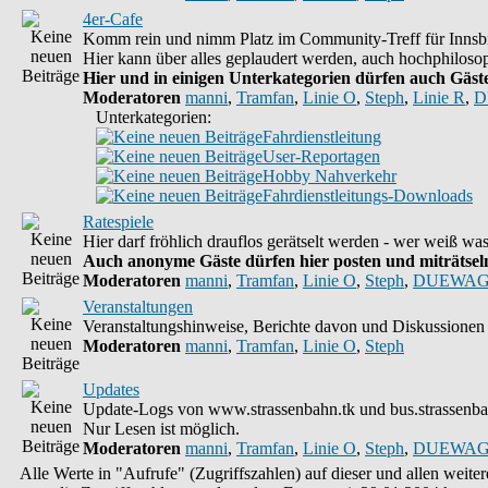
4er-Cafe
Komm rein und nimm Platz im Community-Treff für Innsbr
Hier kann über alles geplaudert werden, auch hochphilosop
Hier und in einigen Unterkategorien dürfen auch Gäste 
Moderatoren
manni
,
Tramfan
,
Linie O
,
Steph
,
Linie R
,
D
Unterkategorien:
Fahrdienstleitung
User-Reportagen
Hobby Nahverkehr
Fahrdienstleitungs-Downloads
Ratespiele
Hier darf fröhlich drauflos gerätselt werden - wer weiß w
Auch anonyme Gäste dürfen hier posten und miträtseln,
Moderatoren
manni
,
Tramfan
,
Linie O
,
Steph
,
DUEWAG
Veranstaltungen
Veranstaltungshinweise, Berichte davon und Diskussionen 
Moderatoren
manni
,
Tramfan
,
Linie O
,
Steph
Updates
Update-Logs von www.strassenbahn.tk und bus.strassenba
Nur Lesen ist möglich.
Moderatoren
manni
,
Tramfan
,
Linie O
,
Steph
,
DUEWAG
Alle Werte in "Aufrufe" (Zugriffszahlen) auf dieser und allen weit