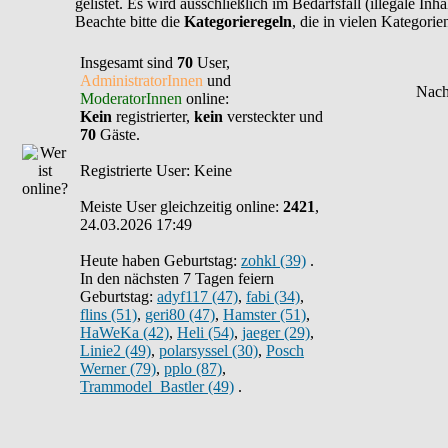
gelistet. Es wird ausschließlich im Bedarfsfall (illegale In
Beachte bitte die
Kategorieregeln
, die in vielen Kategori
Insgesamt sind
70
User,
AdministratorInnen
und
ModeratorInnen
online:
Kein
registrierter,
kein
versteckter und
70
Gäste.
Registrierte User: Keine
Meiste User gleichzeitig online:
2421
,
24.03.2026 17:49
Heute haben Geburtstag:
zohkl (39)
.
In den nächsten 7 Tagen feiern
Geburtstag:
adyf117 (47)
,
fabi (34)
,
flins (51)
,
geri80 (47)
,
Hamster (51)
,
HaWeKa (42)
,
Heli (54)
,
jaeger (29)
,
Linie2 (49)
,
polarsyssel (30)
,
Posch
Werner (79)
,
pplo (87)
,
Trammodel_Bastler (49)
.