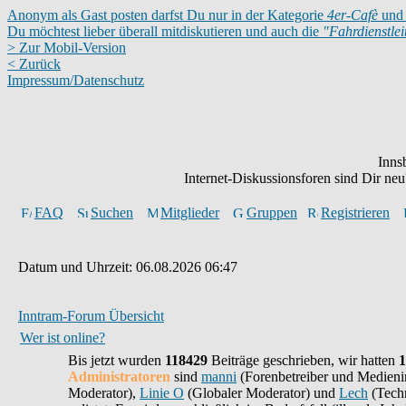
Anonym als Gast posten darfst Du nur in der Kategorie
4er-Cafè
und 
Du möchtest lieber überall mitdiskutieren und auch die
"Fahrdienstle
> Zur Mobil-Version
< Zurück
Impressum/Datenschutz
Inns
Internet-Diskussionsforen sind Dir n
FAQ
Suchen
Mitglieder
Gruppen
Registrieren
Datum und Uhrzeit: 06.08.2026 06:47
Inntram-Forum Übersicht
Wer ist online?
Bis jetzt wurden
118429
Beiträge geschrieben,
wir hatten
1
Administratoren
sind
manni
(Forenbetreiber und Medieni
Moderator),
Linie O
(Globaler Moderator) und
Lech
(Techn