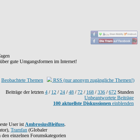
agen
 über gute Umgangsformen im Internet!
Beobachtete Themen
RSS (nur anonym zugängliche Themen!)
Beiträge der letzten
4
/
12
/
24
/
48
/
72
/
168
/
336
/
672
Stunden
Unbeantwortete Beiträge
100 aktuellste Diskussionen
einblenden
este User ist
AmbrosiusBleifuss
.
tor),
Tramfan
(Globaler
 in den einzelnen Forumskategorien