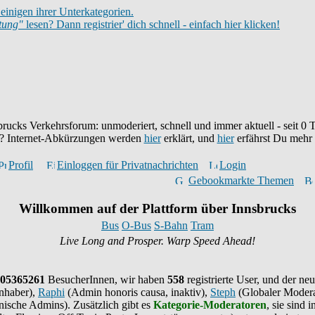
einigen ihrer Unterkategorien.
itung"
lesen? Dann registrier' dich schnell - einfach hier klicken!
brucks Verkehrsforum: unmoderiert, schnell und immer aktuell - seit
0
T
eu? Internet-Abkürzungen werden
hier
erklärt, und
hier
erfährst Du mehr
Profil
Einloggen für Privatnachrichten
Login
Gebookmarkte Themen
Willkommen auf der Plattform über Innsbrucks
Bus
O-Bus
S-Bahn
Tram
Live Long and Prosper. Warp Speed Ahead!
05365261
BesucherInnen,
wir haben
558
registrierte User, und der neu
nhaber),
Raphi
(Admin honoris causa, inaktiv),
Steph
(Globaler Modera
ische Admins). Zusätzlich gibt es
Kategorie-Moderatoren
, sie sind