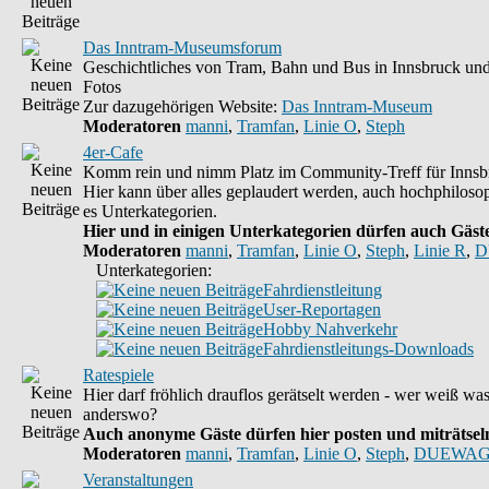
Das Inntram-Museumsforum
Geschichtliches von Tram, Bahn und Bus in Innsbruck un
Fotos
Zur dazugehörigen Website:
Das Inntram-Museum
Moderatoren
manni
,
Tramfan
,
Linie O
,
Steph
4er-Cafe
Komm rein und nimm Platz im Community-Treff für Innsbr
Hier kann über alles geplaudert werden, auch hochphiloso
es Unterkategorien.
Hier und in einigen Unterkategorien dürfen auch Gäste 
Moderatoren
manni
,
Tramfan
,
Linie O
,
Steph
,
Linie R
,
D
Unterkategorien:
Fahrdienstleitung
User-Reportagen
Hobby Nahverkehr
Fahrdienstleitungs-Downloads
Ratespiele
Hier darf fröhlich drauflos gerätselt werden - wer weiß wa
anderswo?
Auch anonyme Gäste dürfen hier posten und miträtseln,
Moderatoren
manni
,
Tramfan
,
Linie O
,
Steph
,
DUEWAG
Veranstaltungen