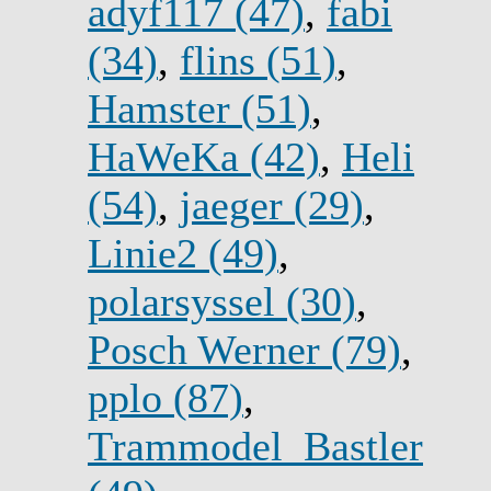
adyf117 (47)
,
fabi
(34)
,
flins (51)
,
Hamster (51)
,
HaWeKa (42)
,
Heli
(54)
,
jaeger (29)
,
Linie2 (49)
,
polarsyssel (30)
,
Posch Werner (79)
,
pplo (87)
,
Trammodel_Bastler