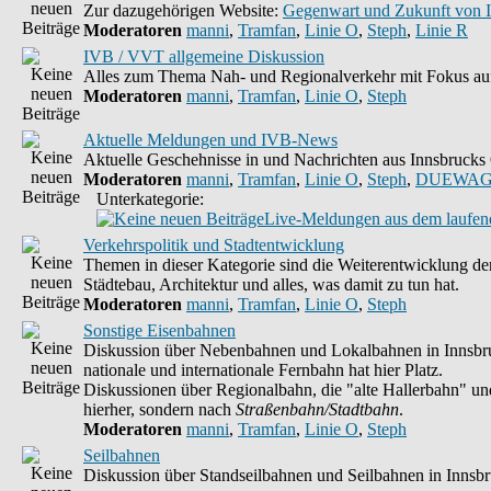
Zur dazugehörigen Website:
Gegenwart und Zukunft von 
Moderatoren
manni
,
Tramfan
,
Linie O
,
Steph
,
Linie R
IVB / VVT allgemeine Diskussion
Alles zum Thema Nah- und Regionalverkehr mit Fokus auf
Moderatoren
manni
,
Tramfan
,
Linie O
,
Steph
Aktuelle Meldungen und IVB-News
Aktuelle Geschehnisse in und Nachrichten aus Innsbruck
Moderatoren
manni
,
Tramfan
,
Linie O
,
Steph
,
DUEWAG
Unterkategorie:
Live-Meldungen aus dem laufend
Verkehrspolitik und Stadtentwicklung
Themen in dieser Kategorie sind die Weiterentwicklung de
Städtebau, Architektur und alles, was damit zu tun hat.
Moderatoren
manni
,
Tramfan
,
Linie O
,
Steph
Sonstige Eisenbahnen
Diskussion über Nebenbahnen und Lokalbahnen in Innsbru
nationale und internationale Fernbahn hat hier Platz.
Diskussionen über Regionalbahn, die "alte Hallerbahn" und
hierher, sondern nach
Straßenbahn/Stadtbahn
.
Moderatoren
manni
,
Tramfan
,
Linie O
,
Steph
Seilbahnen
Diskussion über Standseilbahnen und Seilbahnen in Innsb