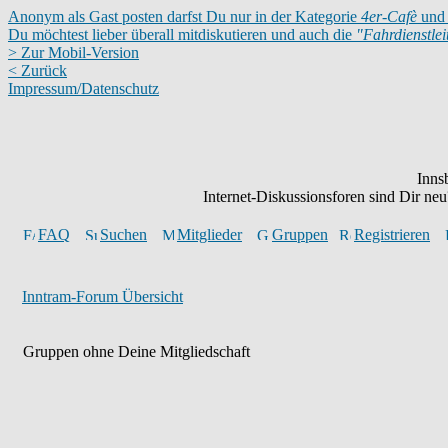
Anonym als Gast posten darfst Du nur in der Kategorie
4er-Cafè
und 
Du möchtest lieber überall mitdiskutieren und auch die
"Fahrdienstle
> Zur Mobil-Version
< Zurück
Impressum/Datenschutz
Inns
Internet-Diskussionsforen sind Dir n
FAQ
Suchen
Mitglieder
Gruppen
Registrieren
Inntram-Forum Übersicht
Gruppen ohne Deine Mitgliedschaft