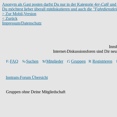
Anonym als Gast posten darfst Du nur in der Kategorie
4er-Cafè
und 
Du möchtest lieber überall mitdiskutieren und auch die
"Fahrdienstle
> Zur Mobil-Version
< Zurück
Impressum/Datenschutz
Inns
Internet-Diskussionsforen sind Dir n
FAQ
Suchen
Mitglieder
Gruppen
Registrieren
Inntram-Forum Übersicht
Gruppen ohne Deine Mitgliedschaft