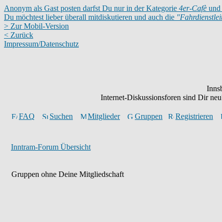
Anonym als Gast posten darfst Du nur in der Kategorie
4er-Cafè
und 
Du möchtest lieber überall mitdiskutieren und auch die
"Fahrdienstle
> Zur Mobil-Version
< Zurück
Impressum/Datenschutz
Inns
Internet-Diskussionsforen sind Dir n
FAQ
Suchen
Mitglieder
Gruppen
Registrieren
Inntram-Forum Übersicht
Gruppen ohne Deine Mitgliedschaft