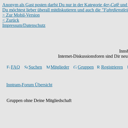
Anonym als Gast posten darfst Du nur in der Kategorie
4er-Cafè
und 
Du möchtest lieber überall mitdiskutieren und auch die
"Fahrdienstle
> Zur Mobil-Version
< Zurück
Impressum/Datenschutz
Inns
Internet-Diskussionsforen sind Dir n
FAQ
Suchen
Mitglieder
Gruppen
Registrieren
Inntram-Forum Übersicht
Gruppen ohne Deine Mitgliedschaft