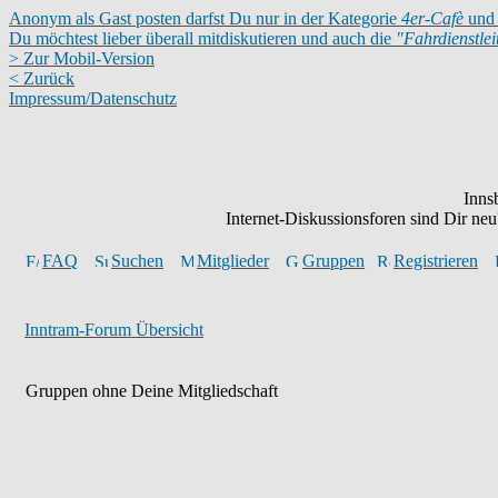
Anonym als Gast posten darfst Du nur in der Kategorie
4er-Cafè
und 
Du möchtest lieber überall mitdiskutieren und auch die
"Fahrdienstle
> Zur Mobil-Version
< Zurück
Impressum/Datenschutz
Inns
Internet-Diskussionsforen sind Dir n
FAQ
Suchen
Mitglieder
Gruppen
Registrieren
Inntram-Forum Übersicht
Gruppen ohne Deine Mitgliedschaft