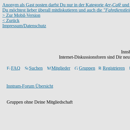
Anonym als Gast posten darfst Du nur in der Kategorie
4er-Cafè
und 
Du möchtest lieber überall mitdiskutieren und auch die
"Fahrdienstle
> Zur Mobil-Version
< Zurück
Impressum/Datenschutz
Inns
Internet-Diskussionsforen sind Dir n
FAQ
Suchen
Mitglieder
Gruppen
Registrieren
Inntram-Forum Übersicht
Gruppen ohne Deine Mitgliedschaft