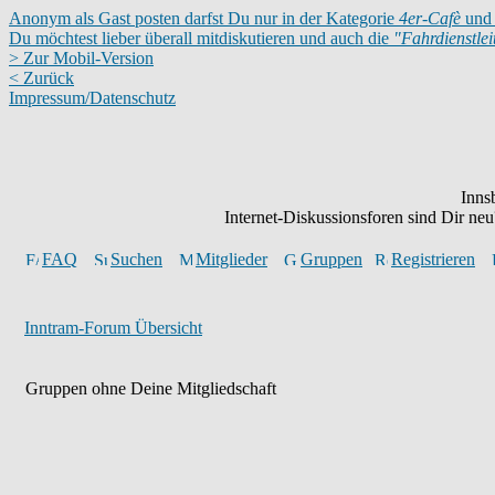
Anonym als Gast posten darfst Du nur in der Kategorie
4er-Cafè
und 
Du möchtest lieber überall mitdiskutieren und auch die
"Fahrdienstle
> Zur Mobil-Version
< Zurück
Impressum/Datenschutz
Inns
Internet-Diskussionsforen sind Dir n
FAQ
Suchen
Mitglieder
Gruppen
Registrieren
Inntram-Forum Übersicht
Gruppen ohne Deine Mitgliedschaft