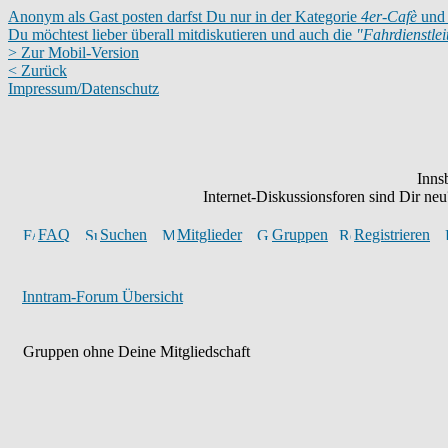
Anonym als Gast posten darfst Du nur in der Kategorie
4er-Cafè
und 
Du möchtest lieber überall mitdiskutieren und auch die
"Fahrdienstle
> Zur Mobil-Version
< Zurück
Impressum/Datenschutz
Inns
Internet-Diskussionsforen sind Dir n
FAQ
Suchen
Mitglieder
Gruppen
Registrieren
Inntram-Forum Übersicht
Gruppen ohne Deine Mitgliedschaft