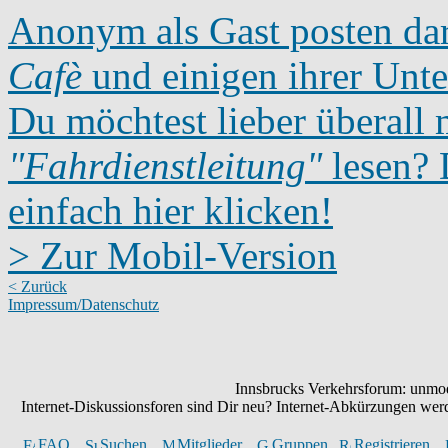
Anonym als Gast posten dar
Cafè
und einigen ihrer Unte
Du möchtest lieber überall 
"Fahrdienstleitung"
lesen? D
einfach hier klicken!
> Zur Mobil-Version
< Zurück
Impressum/Datenschutz
Innsbrucks Verkehrsforum: unmode
Internet-Diskussionsforen sind Dir neu? Internet-Abkürzungen we
FAQ
Suchen
Mitglieder
Gruppen
Registrieren