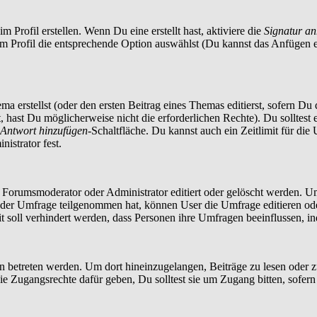
 Profil erstellen. Wenn Du eine erstellt hast, aktiviere die
Signatur a
im Profil die entsprechende Option auswählst (Du kannst das Anfügen 
a erstellst (oder den ersten Beitrag eines Themas editierst, sofern Du d
t, hast Du möglicherweise nicht die erforderlichen Rechte). Du solltes
Antwort hinzufügen
-Schaltfläche. Du kannst auch ein Zeitlimit für die
istrator fest.
orumsmoderator oder Administrator editiert oder gelöscht werden. Um
er Umfrage teilgenommen hat, können User die Umfrage editieren oder 
t soll verhindert werden, dass Personen ihre Umfragen beeinflussen, i
treten werden. Um dort hineinzugelangen, Beiträge zu lesen oder zu 
 Zugangsrechte dafür geben, Du solltest sie um Zugang bitten, sofern