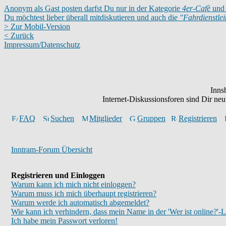
Anonym als Gast posten darfst Du nur in der Kategorie
4er-Cafè
und 
Du möchtest lieber überall mitdiskutieren und auch die
"Fahrdienstle
> Zur Mobil-Version
< Zurück
Impressum/Datenschutz
Inns
Internet-Diskussionsforen sind Dir n
FAQ
Suchen
Mitglieder
Gruppen
Registrieren
Inntram-Forum Übersicht
Registrieren und Einloggen
Warum kann ich mich nicht einloggen?
Warum muss ich mich überhaupt registrieren?
Warum werde ich automatisch abgemeldet?
Wie kann ich verhindern, dass mein Name in der 'Wer ist online?'-L
Ich habe mein Passwort verloren!