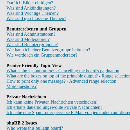
Darf ich Bilder einfügen?
Was sind Ankündigungen?
Was sind Wichtige Themen?
Was sind geschlossene Themen?
Benutzerebenen und Gruppen
Was sind Administratoren?
Was sind Moderatoren?
Was sind Benutzergruppen?
Wie kann ich einer Benutzergruppe beitreten?
Wie werde ich ein Gruppenmoderator?
Printer-Friendly Topic View
What is the :| |: button for? - Cancelling the board's pagination
What are the boxes on top of the printable output? - Range selectio
How to print only one message? - Advanced range selection
More questions?
Private Nachrichten
Ich kann keine Privaten Nachrichten verschicken!
Ich erhalte dauernd ungewollte Private Nachrichten!
Ich habe eine Spam- oder perverse E-Mail von jemandem auf diese
phpBB 2 Issues
Who wrote this bulletin board?