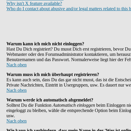
Why isn't X feature available?
Who do I contact about abusive and/or legal matters related to this 
Warum kann ich mich nicht einloggen?
Hast Du Dich registriert? Du musst Dich erst registrieren, bevor 
Webmaster oder den Forumsadministrator kontaktieren, um herauszu
Benutzernamen und das Passwort. Normalerweise liegt hier der Fehle
Nach oben
Warum muss ich mich überhaupt registrieren?
Es kann auch sein, dass Du das gar nicht musst, das ist die Entsche
Private Nachrichten, Eintritt in Usergruppen, usw. Es dauert nur wen
Nach oben
Warum werde ich automatisch abgemeldet?
Solltest Du die Funktion
Automatisch einloggen
beim Einloggen nic
eingeloggt zu bleiben, wähle die entsprechende Option beim Einlogg
usw.
Nach oben
Wie kann ich verhindern, dass mein Name in der 'Wer ist onlin