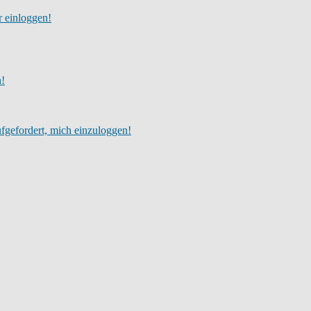
r einloggen!
h!
fgefordert, mich einzuloggen!