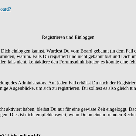
board?
Registrieren und Einloggen
Du Dich einloggen kannst. Wurdest Du vom Board gebannt (in dem Fall er
finden, warum. Falls Du registriert und nicht gebannt bist und Dich i
r, falls nicht, kontaktiere den Forumsadministrator, es könnte eine fe
idung des Administrators. Auf jeden Fall erhältst Du nach der Registrie
ige Augenblicke, um sich zu registrieren. Du solltest es also gleich tun
ht aktiviert haben, bleibst Du nur für eine gewisse Zeit eingeloggt. 
en. Dies ist nicht empfehlenswert, wenn Du an einem fremden Rechner si
e?'-Liste auftaucht?