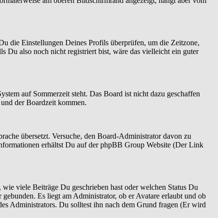
normalerweise am oberen Bildschirmrand angezeigt, hängt aber vom
t Du die Einstellungen Deines Profils überprüfen, um die Zeitzone,
 Du also noch nicht registriert bist, wäre das vielleicht ein guter
System auf Sommerzeit steht. Das Board ist nicht dazu geschaffen
n und der Boardzeit kommen.
 Sprache übersetzt. Versuche, den Board-Administrator davon zu
re Informationen erhältst Du auf der phpBB Group Website (Der Link
 wie viele Beiträge Du geschrieben hast oder welchen Status Du
r gebunden. Es liegt am Administrator, ob er Avatare erlaubt und ob
es Administrators. Du solltest ihn nach dem Grund fragen (Er wird