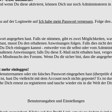
und wenn Du diese aktivierst, können Dich nur noch Administratoren in d
u auf der Loginseite auf
Ich habe mein Passwort vergessen
. Folge den
ort angegeben hast. Falls sie stimmen, gibt es zwei Möglichkeiten, w
ast, musst Du den erhaltenen Anweisungen folgen. Falls dies nicht der 
Du Dich einloggen kannst - entweder von dir selbst oder vom Administr
thaltenen Anweisungen; falls Du diese E-Mail nicht erhalten hast, verg
 Missbrauchs des Forums. Wenn Du dir sicher bist, dass die angegebene
ht mehr einloggen!
Benutzernamen oder ein falsches Passwort eingegeben hast (überprüfe
 ist, hast Du vielleicht mit dem Account noch nichts gepostet? Es ist du
e Dich erneut zu registrieren und tauche wieder ein in die Welt der Di
Benutzerangaben und Einstellungen