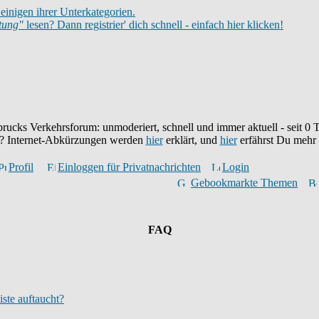
einigen ihrer Unterkategorien.
itung"
lesen? Dann registrier' dich schnell - einfach hier klicken!
brucks Verkehrsforum: unmoderiert, schnell und immer aktuell - seit
0
T
eu? Internet-Abkürzungen werden
hier
erklärt, und
hier
erfährst Du mehr
Profil
Einloggen für Privatnachrichten
Login
Gebookmarkte Themen
FAQ
iste auftaucht?