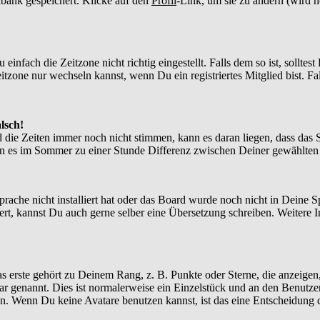
enbank gespeichert. Klicke auf den
Profil
-Link, um sie zu ändern (wird 
nfach die Zeitzone nicht richtig eingestellt. Falls dem so ist, solltes
itzone nur wechseln kannst, wenn Du ein registriertes Mitglied bist. Falls
lsch!
d die Zeiten immer noch nicht stimmen, kann es daran liegen, dass das 
n es im Sommer zu einer Stunde Differenz zwischen Deiner gewählte
Sprache nicht installiert hat oder das Board wurde noch nicht in Deine
xistiert, kannst Du auch gerne selber eine Übersetzung schreiben. Weite
?
 erste gehört zu Deinem Rang, z. B. Punkte oder Sterne, die anzeigen,
tar genannt. Dies ist normalerweise ein Einzelstück und an den Benutze
n. Wenn Du keine Avatare benutzen kannst, ist das eine Entscheidung d