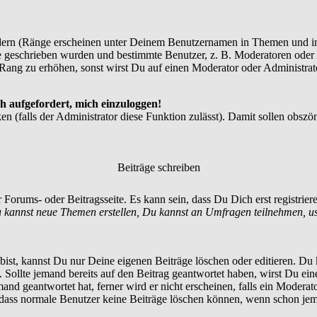
dern (Ränge erscheinen unter Deinem Benutzernamen in Themen und in
 geschrieben wurden und bestimmte Benutzer, z. B. Moderatoren oder A
Rang zu erhöhen, sonst wirst Du auf einen Moderator oder Administrato
h aufgefordert, mich einzuloggen!
en (falls der Administrator diese Funktion zulässt). Damit sollen ob
Beiträge schreiben
 Forums- oder Beitragsseite. Es kann sein, dass Du Dich erst registrie
 kannst neue Themen erstellen, Du kannst an Umfragen teilnehmen, u
st, kannst Du nur Deine eigenen Beiträge löschen oder editieren. Du ka
t. Sollte jemand bereits auf den Beitrag geantwortet haben, wirst Du ein
nd geantwortet hat, ferner wird er nicht erscheinen, falls ein Moderator
, dass normale Benutzer keine Beiträge löschen können, wenn schon jem