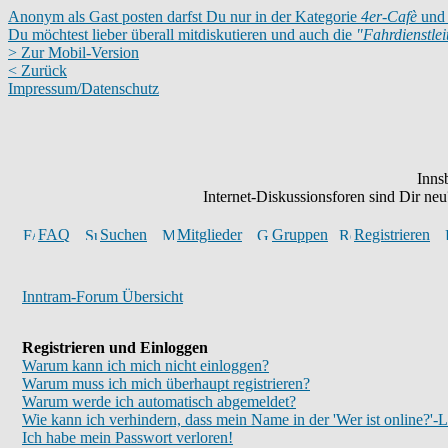
Anonym als Gast posten darfst Du nur in der Kategorie
4er-Cafè
und 
Du möchtest lieber überall mitdiskutieren und auch die
"Fahrdienstle
> Zur Mobil-Version
< Zurück
Impressum/Datenschutz
Inns
Internet-Diskussionsforen sind Dir n
FAQ
Suchen
Mitglieder
Gruppen
Registrieren
Inntram-Forum Übersicht
Registrieren und Einloggen
Warum kann ich mich nicht einloggen?
Warum muss ich mich überhaupt registrieren?
Warum werde ich automatisch abgemeldet?
Wie kann ich verhindern, dass mein Name in der 'Wer ist online?'-L
Ich habe mein Passwort verloren!