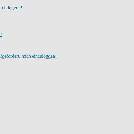
r einloggen!
h!
fgefordert, mich einzuloggen!