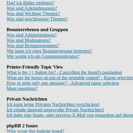
Darf ich Bilder einfügen?
Was sind Ankündigungen?
Was sind Wichtige Themen?
Was sind geschlossene Themen?
Benutzerebenen und Gruppen
Was sind Administratoren?
Was sind Moderatoren?
Was sind Benutzergruppen?
Wie kann ich einer Benutzergruppe beitreten?
Wie werde ich ein Gruppenmoderator?
Printer-Friendly Topic View
What is the :| |: button for? - Cancelling the board's pagination
What are the boxes on top of the printable output? - Range selectio
How to print only one message? - Advanced range selection
More questions?
Private Nachrichten
Ich kann keine Privaten Nachrichten verschicken!
Ich erhalte dauernd ungewollte Private Nachrichten!
Ich habe eine Spam- oder perverse E-Mail von jemandem auf diese
phpBB 2 Issues
Who wrote this bulletin board?