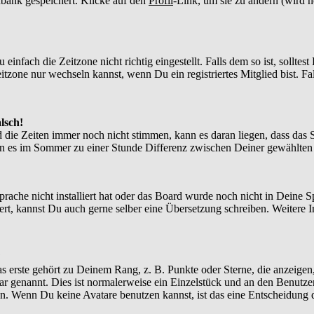
enbank gespeichert. Klicke auf den
Profil
-Link, um sie zu ändern (wird 
nfach die Zeitzone nicht richtig eingestellt. Falls dem so ist, solltes
itzone nur wechseln kannst, wenn Du ein registriertes Mitglied bist. Falls
lsch!
d die Zeiten immer noch nicht stimmen, kann es daran liegen, dass das 
n es im Sommer zu einer Stunde Differenz zwischen Deiner gewählte
Sprache nicht installiert hat oder das Board wurde noch nicht in Deine
xistiert, kannst Du auch gerne selber eine Übersetzung schreiben. Weite
?
 erste gehört zu Deinem Rang, z. B. Punkte oder Sterne, die anzeigen,
tar genannt. Dies ist normalerweise ein Einzelstück und an den Benutze
n. Wenn Du keine Avatare benutzen kannst, ist das eine Entscheidung d