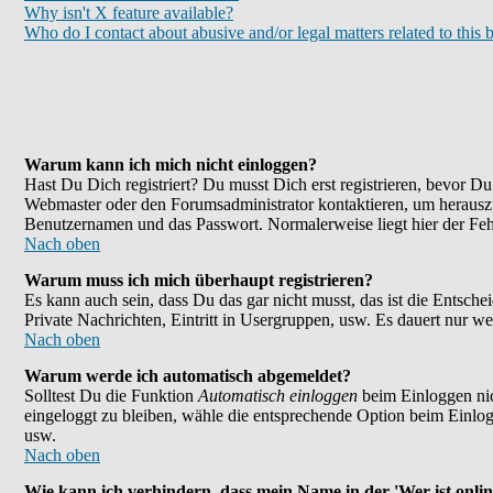
Why isn't X feature available?
Who do I contact about abusive and/or legal matters related to this 
Warum kann ich mich nicht einloggen?
Hast Du Dich registriert? Du musst Dich erst registrieren, bevor 
Webmaster oder den Forumsadministrator kontaktieren, um herauszu
Benutzernamen und das Passwort. Normalerweise liegt hier der Fehle
Nach oben
Warum muss ich mich überhaupt registrieren?
Es kann auch sein, dass Du das gar nicht musst, das ist die Entsche
Private Nachrichten, Eintritt in Usergruppen, usw. Es dauert nur wen
Nach oben
Warum werde ich automatisch abgemeldet?
Solltest Du die Funktion
Automatisch einloggen
beim Einloggen nic
eingeloggt zu bleiben, wähle die entsprechende Option beim Einlogg
usw.
Nach oben
Wie kann ich verhindern, dass mein Name in der 'Wer ist onlin