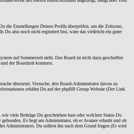
normalerweise am oberen Bildschirmrand angezeigt, hängt aber vom
t Du die Einstellungen Deines Profils überprüfen, um die Zeitzone,
 Du also noch nicht registriert bist, wäre das vielleicht ein guter
System auf Sommerzeit steht. Das Board ist nicht dazu geschaffen
n und der Boardzeit kommen.
 Sprache übersetzt. Versuche, den Board-Administrator davon zu
re Informationen erhältst Du auf der phpBB Group Website (Der Link
 wie viele Beiträge Du geschrieben hast oder welchen Status Du
r gebunden. Es liegt am Administrator, ob er Avatare erlaubt und ob
es Administrators. Du solltest ihn nach dem Grund fragen (Er wird