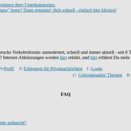
einigen ihrer Unterkategorien.
itung"
lesen? Dann registrier' dich schnell - einfach hier klicken!
brucks Verkehrsforum: unmoderiert, schnell und immer aktuell - seit
0
T
eu? Internet-Abkürzungen werden
hier
erklärt, und
hier
erfährst Du mehr
Profil
Einloggen für Privatnachrichten
Login
Gebookmarkte Themen
FAQ
iste auftaucht?