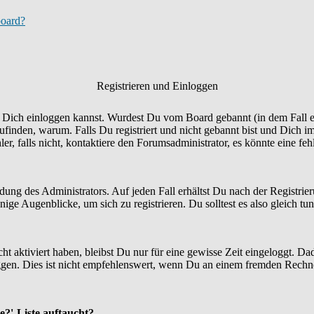
board?
Registrieren und Einloggen
Du Dich einloggen kannst. Wurdest Du vom Board gebannt (in dem Fall er
finden, warum. Falls Du registriert und nicht gebannt bist und Dich i
r, falls nicht, kontaktiere den Forumsadministrator, es könnte eine fe
idung des Administrators. Auf jeden Fall erhältst Du nach der Registrie
ige Augenblicke, um sich zu registrieren. Du solltest es also gleich tun
ht aktiviert haben, bleibst Du nur für eine gewisse Zeit eingeloggt. 
en. Dies ist nicht empfehlenswert, wenn Du an einem fremden Rechner si
e?'-Liste auftaucht?