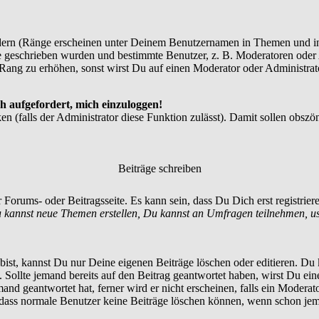
dern (Ränge erscheinen unter Deinem Benutzernamen in Themen und in
 geschrieben wurden und bestimmte Benutzer, z. B. Moderatoren oder A
Rang zu erhöhen, sonst wirst Du auf einen Moderator oder Administrato
h aufgefordert, mich einzuloggen!
en (falls der Administrator diese Funktion zulässt). Damit sollen ob
Beiträge schreiben
 Forums- oder Beitragsseite. Es kann sein, dass Du Dich erst registrie
 kannst neue Themen erstellen, Du kannst an Umfragen teilnehmen, u
st, kannst Du nur Deine eigenen Beiträge löschen oder editieren. Du ka
t. Sollte jemand bereits auf den Beitrag geantwortet haben, wirst Du ein
nd geantwortet hat, ferner wird er nicht erscheinen, falls ein Moderator
, dass normale Benutzer keine Beiträge löschen können, wenn schon jem