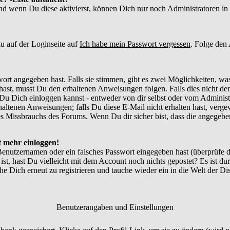
und wenn Du diese aktivierst, können Dich nur noch Administratoren in d
u auf der Loginseite auf
Ich habe mein Passwort vergessen
. Folge den
ort angegeben hast. Falls sie stimmen, gibt es zwei Möglichkeiten, w
ast, musst Du den erhaltenen Anweisungen folgen. Falls dies nicht der 
Du Dich einloggen kannst - entweder von dir selbst oder vom Administr
thaltenen Anweisungen; falls Du diese E-Mail nicht erhalten hast, verg
 Missbrauchs des Forums. Wenn Du dir sicher bist, dass die angegebene
ht mehr einloggen!
Benutzernamen oder ein falsches Passwort eingegeben hast (überprüfe
 ist, hast Du vielleicht mit dem Account noch nichts gepostet? Es ist du
e Dich erneut zu registrieren und tauche wieder ein in die Welt der Di
Benutzerangaben und Einstellungen