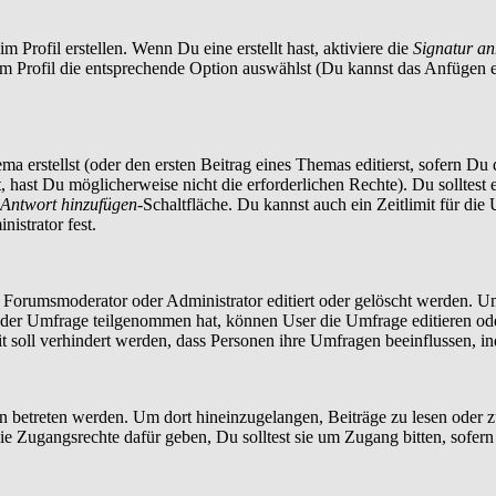
 Profil erstellen. Wenn Du eine erstellt hast, aktiviere die
Signatur a
im Profil die entsprechende Option auswählst (Du kannst das Anfügen 
a erstellst (oder den ersten Beitrag eines Themas editierst, sofern Du d
t, hast Du möglicherweise nicht die erforderlichen Rechte). Du solltes
Antwort hinzufügen
-Schaltfläche. Du kannst auch ein Zeitlimit für die
istrator fest.
orumsmoderator oder Administrator editiert oder gelöscht werden. Um
er Umfrage teilgenommen hat, können User die Umfrage editieren oder 
t soll verhindert werden, dass Personen ihre Umfragen beeinflussen, i
treten werden. Um dort hineinzugelangen, Beiträge zu lesen oder zu 
 Zugangsrechte dafür geben, Du solltest sie um Zugang bitten, sofern