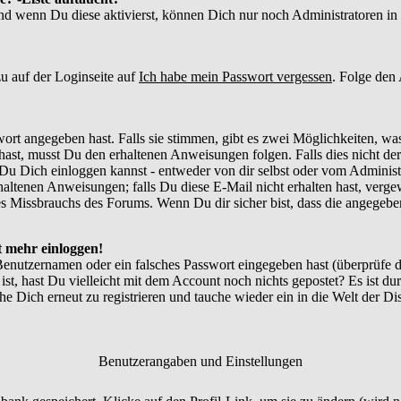
und wenn Du diese aktivierst, können Dich nur noch Administratoren in d
u auf der Loginseite auf
Ich habe mein Passwort vergessen
. Folge den
ort angegeben hast. Falls sie stimmen, gibt es zwei Möglichkeiten, w
ast, musst Du den erhaltenen Anweisungen folgen. Falls dies nicht der 
Du Dich einloggen kannst - entweder von dir selbst oder vom Administr
thaltenen Anweisungen; falls Du diese E-Mail nicht erhalten hast, verg
 Missbrauchs des Forums. Wenn Du dir sicher bist, dass die angegebene
ht mehr einloggen!
Benutzernamen oder ein falsches Passwort eingegeben hast (überprüfe
 ist, hast Du vielleicht mit dem Account noch nichts gepostet? Es ist du
e Dich erneut zu registrieren und tauche wieder ein in die Welt der Di
Benutzerangaben und Einstellungen