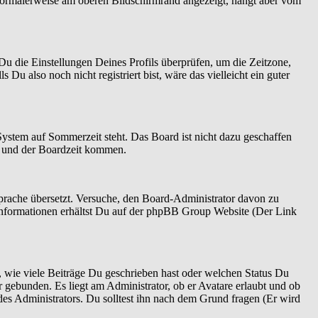
normalerweise am oberen Bildschirmrand angezeigt, hängt aber vom
t Du die Einstellungen Deines Profils überprüfen, um die Zeitzone,
 Du also noch nicht registriert bist, wäre das vielleicht ein guter
System auf Sommerzeit steht. Das Board ist nicht dazu geschaffen
n und der Boardzeit kommen.
 Sprache übersetzt. Versuche, den Board-Administrator davon zu
re Informationen erhältst Du auf der phpBB Group Website (Der Link
 wie viele Beiträge Du geschrieben hast oder welchen Status Du
r gebunden. Es liegt am Administrator, ob er Avatare erlaubt und ob
es Administrators. Du solltest ihn nach dem Grund fragen (Er wird