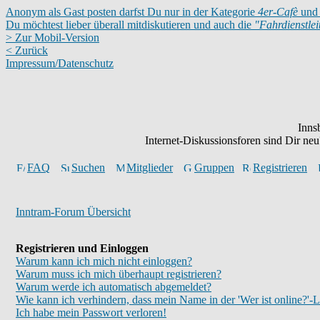
Anonym als Gast posten darfst Du nur in der Kategorie
4er-Cafè
und 
Du möchtest lieber überall mitdiskutieren und auch die
"Fahrdienstle
> Zur Mobil-Version
< Zurück
Impressum/Datenschutz
Inns
Internet-Diskussionsforen sind Dir n
FAQ
Suchen
Mitglieder
Gruppen
Registrieren
Inntram-Forum Übersicht
Registrieren und Einloggen
Warum kann ich mich nicht einloggen?
Warum muss ich mich überhaupt registrieren?
Warum werde ich automatisch abgemeldet?
Wie kann ich verhindern, dass mein Name in der 'Wer ist online?'-L
Ich habe mein Passwort verloren!