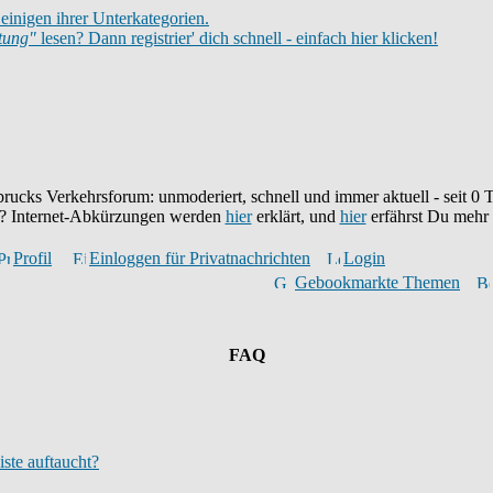
einigen ihrer Unterkategorien.
itung"
lesen? Dann registrier' dich schnell - einfach hier klicken!
brucks Verkehrsforum: unmoderiert, schnell und immer aktuell - seit
0
T
eu? Internet-Abkürzungen werden
hier
erklärt, und
hier
erfährst Du mehr
Profil
Einloggen für Privatnachrichten
Login
Gebookmarkte Themen
FAQ
iste auftaucht?