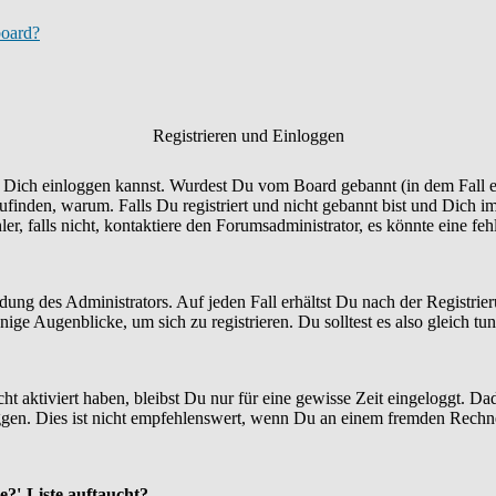
board?
Registrieren und Einloggen
Du Dich einloggen kannst. Wurdest Du vom Board gebannt (in dem Fall er
finden, warum. Falls Du registriert und nicht gebannt bist und Dich i
r, falls nicht, kontaktiere den Forumsadministrator, es könnte eine fe
idung des Administrators. Auf jeden Fall erhältst Du nach der Registrie
ige Augenblicke, um sich zu registrieren. Du solltest es also gleich tun
ht aktiviert haben, bleibst Du nur für eine gewisse Zeit eingeloggt. 
en. Dies ist nicht empfehlenswert, wenn Du an einem fremden Rechner si
e?'-Liste auftaucht?