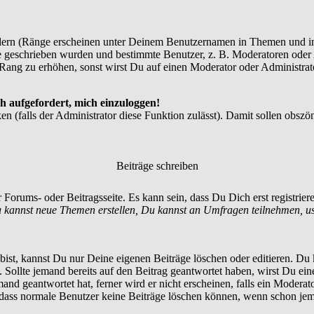
dern (Ränge erscheinen unter Deinem Benutzernamen in Themen und in
 geschrieben wurden und bestimmte Benutzer, z. B. Moderatoren oder A
Rang zu erhöhen, sonst wirst Du auf einen Moderator oder Administrato
h aufgefordert, mich einzuloggen!
en (falls der Administrator diese Funktion zulässt). Damit sollen ob
Beiträge schreiben
 Forums- oder Beitragsseite. Es kann sein, dass Du Dich erst registrie
 kannst neue Themen erstellen, Du kannst an Umfragen teilnehmen, u
st, kannst Du nur Deine eigenen Beiträge löschen oder editieren. Du ka
t. Sollte jemand bereits auf den Beitrag geantwortet haben, wirst Du ein
nd geantwortet hat, ferner wird er nicht erscheinen, falls ein Moderator
, dass normale Benutzer keine Beiträge löschen können, wenn schon jem