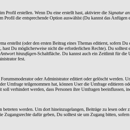
 Profil erstellen. Wenn Du eine erstellt hast, aktiviere die
Signatur a
im Profil die entsprechende Option auswählst (Du kannst das Anfügen 
a erstellst (oder den ersten Beitrag eines Themas editierst, sofern Du d
t, hast Du möglicherweise nicht die erforderlichen Rechte). Du solltes
Antwort hinzufügen
-Schaltfläche. Du kannst auch ein Zeitlimit für die
istrator fest.
orumsmoderator oder Administrator editiert oder gelöscht werden. Um
er Umfrage teilgenommen hat, können User die Umfrage editieren oder 
t soll verhindert werden, dass Personen ihre Umfragen beeinflussen, i
treten werden. Um dort hineinzugelangen, Beiträge zu lesen oder zu 
 Zugangsrechte dafür geben, Du solltest sie um Zugang bitten, sofern