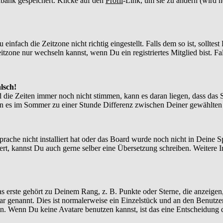
enbank gespeichert. Klicke auf den
Profil
-Link, um sie zu ändern (wird 
nfach die Zeitzone nicht richtig eingestellt. Falls dem so ist, solltes
itzone nur wechseln kannst, wenn Du ein registriertes Mitglied bist. Falls
lsch!
d die Zeiten immer noch nicht stimmen, kann es daran liegen, dass das 
n es im Sommer zu einer Stunde Differenz zwischen Deiner gewählte
Sprache nicht installiert hat oder das Board wurde noch nicht in Deine
xistiert, kannst Du auch gerne selber eine Übersetzung schreiben. Weite
?
 erste gehört zu Deinem Rang, z. B. Punkte oder Sterne, die anzeigen,
tar genannt. Dies ist normalerweise ein Einzelstück und an den Benutze
n. Wenn Du keine Avatare benutzen kannst, ist das eine Entscheidung d