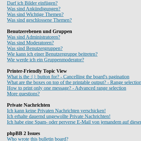
Darf ich Bilder einfügen?
Was sind Ankündigungen?
Was sind Wichtige Themen?
Was sind geschlossene Themen?
Benutzerebenen und Gruppen
Was sind Administratoren?
Was sind Moderatoren?
Was sind Benutzergruppen?
Wie kann ich einer Benutzergruppe beitreten?
Wie werde ich ein Gruppenmoderator?
Printer-Friendly Topic View
What is the :| |: button for? - Cancelling the board's pagination
What are the boxes on top of the printable output? - Range selectio
How to print only one message? - Advanced range selection
More questions?
Private Nachrichten
Ich kann keine Privaten Nachrichten verschicken!
Ich erhalte dauernd ungewollte Private Nachrichten!
Ich habe eine Spam- oder perverse E-Mail von jemandem auf diese
phpBB 2 Issues
Who wrote this bulletin board?