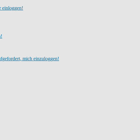
r einloggen!
h!
fgefordert, mich einzuloggen!