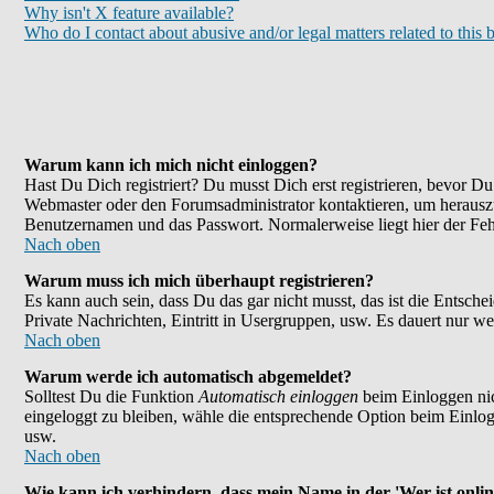
Why isn't X feature available?
Who do I contact about abusive and/or legal matters related to this 
Warum kann ich mich nicht einloggen?
Hast Du Dich registriert? Du musst Dich erst registrieren, bevor 
Webmaster oder den Forumsadministrator kontaktieren, um herauszu
Benutzernamen und das Passwort. Normalerweise liegt hier der Fehle
Nach oben
Warum muss ich mich überhaupt registrieren?
Es kann auch sein, dass Du das gar nicht musst, das ist die Entsche
Private Nachrichten, Eintritt in Usergruppen, usw. Es dauert nur wen
Nach oben
Warum werde ich automatisch abgemeldet?
Solltest Du die Funktion
Automatisch einloggen
beim Einloggen nic
eingeloggt zu bleiben, wähle die entsprechende Option beim Einlogg
usw.
Nach oben
Wie kann ich verhindern, dass mein Name in der 'Wer ist onlin