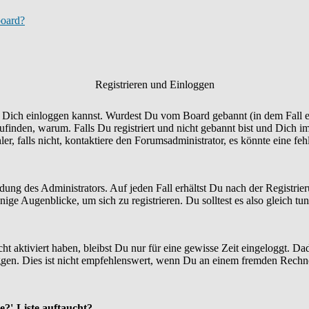
board?
Registrieren und Einloggen
Du Dich einloggen kannst. Wurdest Du vom Board gebannt (in dem Fall er
finden, warum. Falls Du registriert und nicht gebannt bist und Dich i
r, falls nicht, kontaktiere den Forumsadministrator, es könnte eine fe
idung des Administrators. Auf jeden Fall erhältst Du nach der Registrie
ige Augenblicke, um sich zu registrieren. Du solltest es also gleich tun
ht aktiviert haben, bleibst Du nur für eine gewisse Zeit eingeloggt. 
en. Dies ist nicht empfehlenswert, wenn Du an einem fremden Rechner si
e?'-Liste auftaucht?