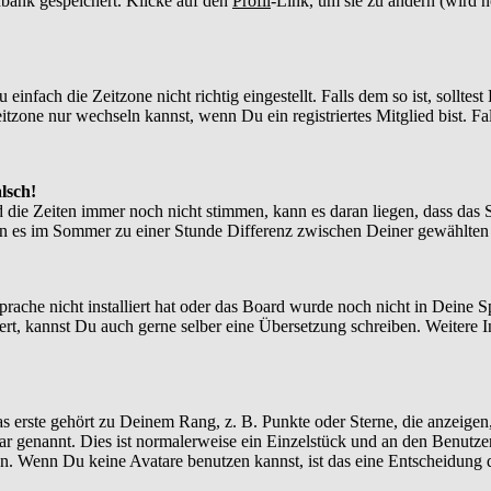
enbank gespeichert. Klicke auf den
Profil
-Link, um sie zu ändern (wird 
nfach die Zeitzone nicht richtig eingestellt. Falls dem so ist, solltes
itzone nur wechseln kannst, wenn Du ein registriertes Mitglied bist. Falls
lsch!
d die Zeiten immer noch nicht stimmen, kann es daran liegen, dass das 
n es im Sommer zu einer Stunde Differenz zwischen Deiner gewählte
Sprache nicht installiert hat oder das Board wurde noch nicht in Deine
xistiert, kannst Du auch gerne selber eine Übersetzung schreiben. Weite
?
 erste gehört zu Deinem Rang, z. B. Punkte oder Sterne, die anzeigen,
tar genannt. Dies ist normalerweise ein Einzelstück und an den Benutze
n. Wenn Du keine Avatare benutzen kannst, ist das eine Entscheidung d