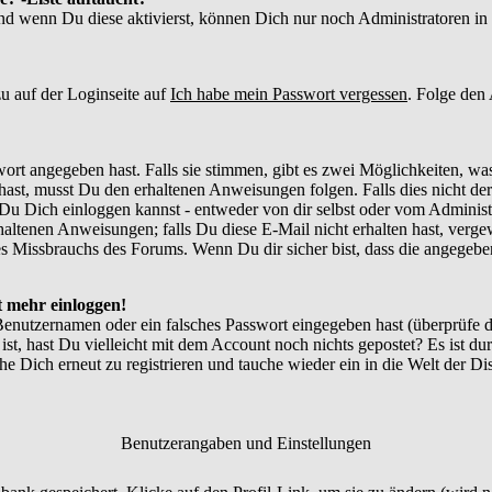
und wenn Du diese aktivierst, können Dich nur noch Administratoren in d
u auf der Loginseite auf
Ich habe mein Passwort vergessen
. Folge den
ort angegeben hast. Falls sie stimmen, gibt es zwei Möglichkeiten, w
ast, musst Du den erhaltenen Anweisungen folgen. Falls dies nicht der 
Du Dich einloggen kannst - entweder von dir selbst oder vom Administr
thaltenen Anweisungen; falls Du diese E-Mail nicht erhalten hast, verg
 Missbrauchs des Forums. Wenn Du dir sicher bist, dass die angegebene
ht mehr einloggen!
Benutzernamen oder ein falsches Passwort eingegeben hast (überprüfe
 ist, hast Du vielleicht mit dem Account noch nichts gepostet? Es ist du
e Dich erneut zu registrieren und tauche wieder ein in die Welt der Di
Benutzerangaben und Einstellungen