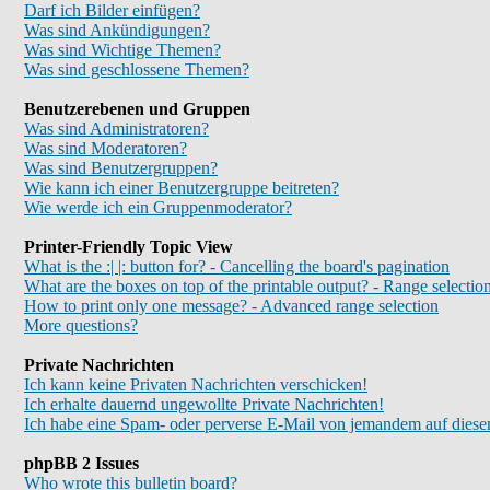
Darf ich Bilder einfügen?
Was sind Ankündigungen?
Was sind Wichtige Themen?
Was sind geschlossene Themen?
Benutzerebenen und Gruppen
Was sind Administratoren?
Was sind Moderatoren?
Was sind Benutzergruppen?
Wie kann ich einer Benutzergruppe beitreten?
Wie werde ich ein Gruppenmoderator?
Printer-Friendly Topic View
What is the :| |: button for? - Cancelling the board's pagination
What are the boxes on top of the printable output? - Range selectio
How to print only one message? - Advanced range selection
More questions?
Private Nachrichten
Ich kann keine Privaten Nachrichten verschicken!
Ich erhalte dauernd ungewollte Private Nachrichten!
Ich habe eine Spam- oder perverse E-Mail von jemandem auf diese
phpBB 2 Issues
Who wrote this bulletin board?