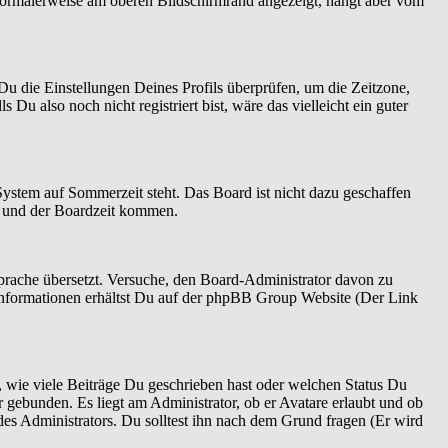
normalerweise am oberen Bildschirmrand angezeigt, hängt aber vom
t Du die Einstellungen Deines Profils überprüfen, um die Zeitzone,
 Du also noch nicht registriert bist, wäre das vielleicht ein guter
System auf Sommerzeit steht. Das Board ist nicht dazu geschaffen
n und der Boardzeit kommen.
 Sprache übersetzt. Versuche, den Board-Administrator davon zu
re Informationen erhältst Du auf der phpBB Group Website (Der Link
 wie viele Beiträge Du geschrieben hast oder welchen Status Du
r gebunden. Es liegt am Administrator, ob er Avatare erlaubt und ob
es Administrators. Du solltest ihn nach dem Grund fragen (Er wird