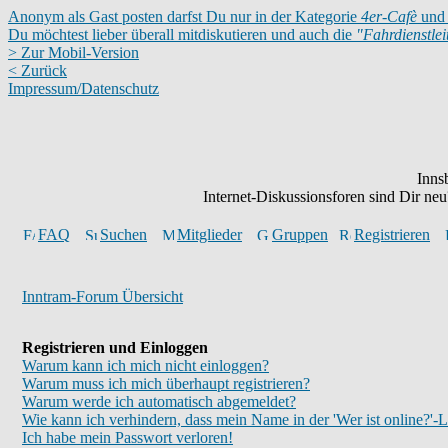
Anonym als Gast posten darfst Du nur in der Kategorie
4er-Cafè
und 
Du möchtest lieber überall mitdiskutieren und auch die
"Fahrdienstle
> Zur Mobil-Version
< Zurück
Impressum/Datenschutz
Inns
Internet-Diskussionsforen sind Dir n
FAQ
Suchen
Mitglieder
Gruppen
Registrieren
Inntram-Forum Übersicht
Registrieren und Einloggen
Warum kann ich mich nicht einloggen?
Warum muss ich mich überhaupt registrieren?
Warum werde ich automatisch abgemeldet?
Wie kann ich verhindern, dass mein Name in der 'Wer ist online?'-L
Ich habe mein Passwort verloren!