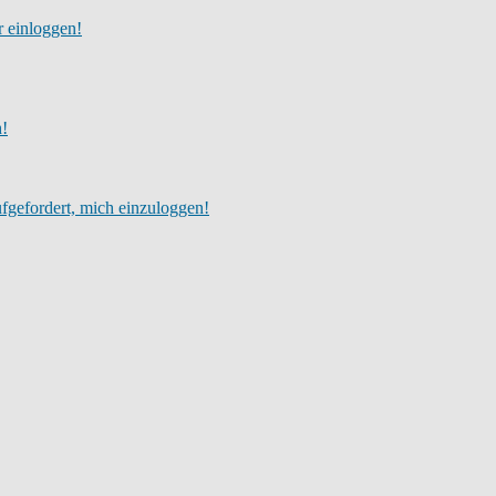
r einloggen!
h!
fgefordert, mich einzuloggen!