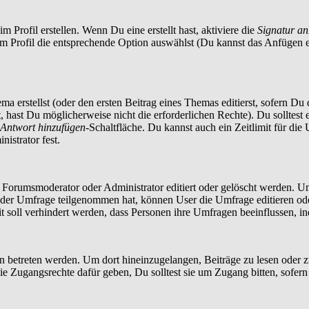
 Profil erstellen. Wenn Du eine erstellt hast, aktiviere die
Signatur a
im Profil die entsprechende Option auswählst (Du kannst das Anfügen 
a erstellst (oder den ersten Beitrag eines Themas editierst, sofern Du d
t, hast Du möglicherweise nicht die erforderlichen Rechte). Du solltes
Antwort hinzufügen
-Schaltfläche. Du kannst auch ein Zeitlimit für die
istrator fest.
orumsmoderator oder Administrator editiert oder gelöscht werden. Um
er Umfrage teilgenommen hat, können User die Umfrage editieren oder 
t soll verhindert werden, dass Personen ihre Umfragen beeinflussen, i
treten werden. Um dort hineinzugelangen, Beiträge zu lesen oder zu 
 Zugangsrechte dafür geben, Du solltest sie um Zugang bitten, sofern