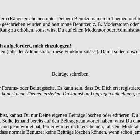
dern (Ränge erscheinen unter Deinem Benutzernamen in Themen und in
 geschrieben wurden und bestimmte Benutzer, z. B. Moderatoren oder A
Rang zu erhöhen, sonst wirst Du auf einen Moderator oder Administrato
h aufgefordert, mich einzuloggen!
en (falls der Administrator diese Funktion zulässt). Damit sollen ob
Beiträge schreiben
 Forums- oder Beitragsseite. Es kann sein, dass Du Dich erst registrie
 kannst neue Themen erstellen, Du kannst an Umfragen teilnehmen, u
st, kannst Du nur Deine eigenen Beiträge löschen oder editieren. Du ka
t. Sollte jemand bereits auf den Beitrag geantwortet haben, wirst Du ein
nd geantwortet hat, ferner wird er nicht erscheinen, falls ein Moderator
, dass normale Benutzer keine Beiträge löschen können, wenn schon jem