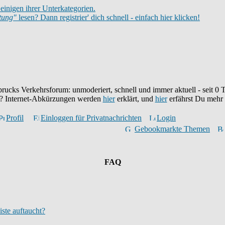
einigen ihrer Unterkategorien.
itung"
lesen? Dann registrier' dich schnell - einfach hier klicken!
brucks Verkehrsforum: unmoderiert, schnell und immer aktuell - seit
0
T
eu? Internet-Abkürzungen werden
hier
erklärt, und
hier
erfährst Du mehr
Profil
Einloggen für Privatnachrichten
Login
Gebookmarkte Themen
FAQ
iste auftaucht?