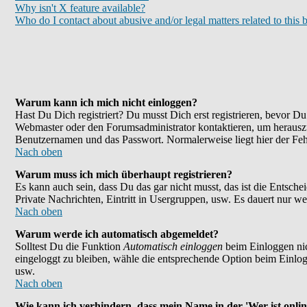
Why isn't X feature available?
Who do I contact about abusive and/or legal matters related to this 
Warum kann ich mich nicht einloggen?
Hast Du Dich registriert? Du musst Dich erst registrieren, bevor 
Webmaster oder den Forumsadministrator kontaktieren, um herauszu
Benutzernamen und das Passwort. Normalerweise liegt hier der Fehle
Nach oben
Warum muss ich mich überhaupt registrieren?
Es kann auch sein, dass Du das gar nicht musst, das ist die Entsche
Private Nachrichten, Eintritt in Usergruppen, usw. Es dauert nur wen
Nach oben
Warum werde ich automatisch abgemeldet?
Solltest Du die Funktion
Automatisch einloggen
beim Einloggen nic
eingeloggt zu bleiben, wähle die entsprechende Option beim Einlogg
usw.
Nach oben
Wie kann ich verhindern, dass mein Name in der 'Wer ist onlin