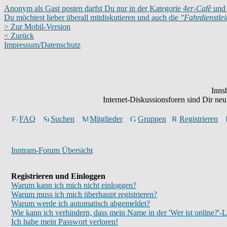
Anonym als Gast posten darfst Du nur in der Kategorie
4er-Cafè
und 
Du möchtest lieber überall mitdiskutieren und auch die
"Fahrdienstle
> Zur Mobil-Version
< Zurück
Impressum/Datenschutz
Inns
Internet-Diskussionsforen sind Dir n
FAQ
Suchen
Mitglieder
Gruppen
Registrieren
Inntram-Forum Übersicht
Registrieren und Einloggen
Warum kann ich mich nicht einloggen?
Warum muss ich mich überhaupt registrieren?
Warum werde ich automatisch abgemeldet?
Wie kann ich verhindern, dass mein Name in der 'Wer ist online?'-L
Ich habe mein Passwort verloren!