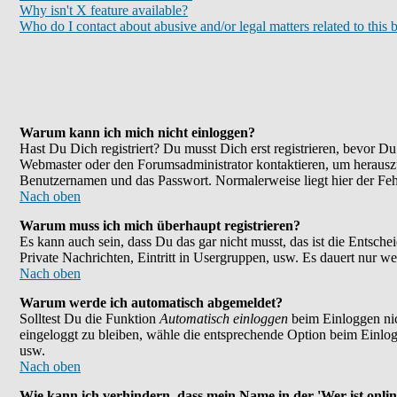
Why isn't X feature available?
Who do I contact about abusive and/or legal matters related to this 
Warum kann ich mich nicht einloggen?
Hast Du Dich registriert? Du musst Dich erst registrieren, bevor 
Webmaster oder den Forumsadministrator kontaktieren, um herauszu
Benutzernamen und das Passwort. Normalerweise liegt hier der Fehle
Nach oben
Warum muss ich mich überhaupt registrieren?
Es kann auch sein, dass Du das gar nicht musst, das ist die Entsche
Private Nachrichten, Eintritt in Usergruppen, usw. Es dauert nur wen
Nach oben
Warum werde ich automatisch abgemeldet?
Solltest Du die Funktion
Automatisch einloggen
beim Einloggen nic
eingeloggt zu bleiben, wähle die entsprechende Option beim Einlogg
usw.
Nach oben
Wie kann ich verhindern, dass mein Name in der 'Wer ist onlin