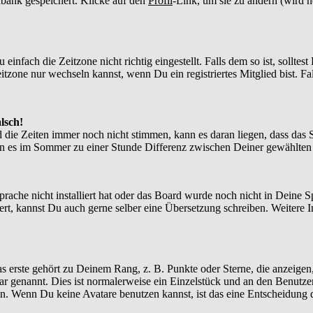
enbank gespeichert. Klicke auf den
Profil
-Link, um sie zu ändern (wird 
nfach die Zeitzone nicht richtig eingestellt. Falls dem so ist, solltes
itzone nur wechseln kannst, wenn Du ein registriertes Mitglied bist. Falls
lsch!
d die Zeiten immer noch nicht stimmen, kann es daran liegen, dass das 
n es im Sommer zu einer Stunde Differenz zwischen Deiner gewählte
Sprache nicht installiert hat oder das Board wurde noch nicht in Deine
xistiert, kannst Du auch gerne selber eine Übersetzung schreiben. Weite
?
 erste gehört zu Deinem Rang, z. B. Punkte oder Sterne, die anzeigen,
tar genannt. Dies ist normalerweise ein Einzelstück und an den Benutze
n. Wenn Du keine Avatare benutzen kannst, ist das eine Entscheidung d