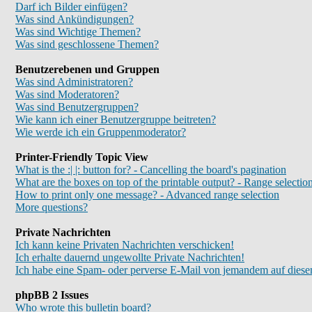
Darf ich Bilder einfügen?
Was sind Ankündigungen?
Was sind Wichtige Themen?
Was sind geschlossene Themen?
Benutzerebenen und Gruppen
Was sind Administratoren?
Was sind Moderatoren?
Was sind Benutzergruppen?
Wie kann ich einer Benutzergruppe beitreten?
Wie werde ich ein Gruppenmoderator?
Printer-Friendly Topic View
What is the :| |: button for? - Cancelling the board's pagination
What are the boxes on top of the printable output? - Range selectio
How to print only one message? - Advanced range selection
More questions?
Private Nachrichten
Ich kann keine Privaten Nachrichten verschicken!
Ich erhalte dauernd ungewollte Private Nachrichten!
Ich habe eine Spam- oder perverse E-Mail von jemandem auf diese
phpBB 2 Issues
Who wrote this bulletin board?