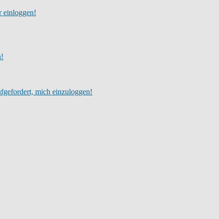
r einloggen!
h!
fgefordert, mich einzuloggen!