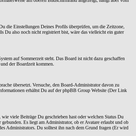
normalerweise am oberen Bildschirmrand angezeigt, hängt aber vom
t Du die Einstellungen Deines Profils überprüfen, um die Zeitzone,
 Du also noch nicht registriert bist, wäre das vielleicht ein guter
System auf Sommerzeit steht. Das Board ist nicht dazu geschaffen
n und der Boardzeit kommen.
 Sprache übersetzt. Versuche, den Board-Administrator davon zu
re Informationen erhältst Du auf der phpBB Group Website (Der Link
 wie viele Beiträge Du geschrieben hast oder welchen Status Du
r gebunden. Es liegt am Administrator, ob er Avatare erlaubt und ob
es Administrators. Du solltest ihn nach dem Grund fragen (Er wird