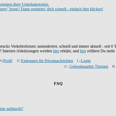
einigen ihrer Unterkategorien.
itung"
lesen? Dann registrier' dich schnell - einfach hier klicken!
brucks Verkehrsforum: unmoderiert, schnell und immer aktuell - seit
0
T
eu? Internet-Abkürzungen werden
hier
erklärt, und
hier
erfährst Du mehr
Profil
Einloggen für Privatnachrichten
Login
Gebookmarkte Themen
FAQ
iste auftaucht?