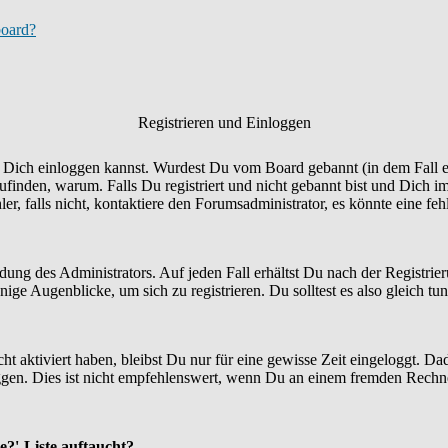
board?
Registrieren und Einloggen
Du Dich einloggen kannst. Wurdest Du vom Board gebannt (in dem Fall er
finden, warum. Falls Du registriert und nicht gebannt bist und Dich i
r, falls nicht, kontaktiere den Forumsadministrator, es könnte eine fe
idung des Administrators. Auf jeden Fall erhältst Du nach der Registrie
ige Augenblicke, um sich zu registrieren. Du solltest es also gleich tun
ht aktiviert haben, bleibst Du nur für eine gewisse Zeit eingeloggt. 
en. Dies ist nicht empfehlenswert, wenn Du an einem fremden Rechner si
e?'-Liste auftaucht?