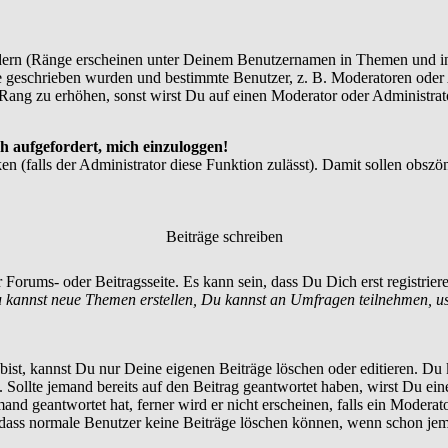
dern (Ränge erscheinen unter Deinem Benutzernamen in Themen und in
 geschrieben wurden und bestimmte Benutzer, z. B. Moderatoren oder A
Rang zu erhöhen, sonst wirst Du auf einen Moderator oder Administrato
h aufgefordert, mich einzuloggen!
en (falls der Administrator diese Funktion zulässt). Damit sollen ob
Beiträge schreiben
 Forums- oder Beitragsseite. Es kann sein, dass Du Dich erst registrie
 kannst neue Themen erstellen, Du kannst an Umfragen teilnehmen, u
st, kannst Du nur Deine eigenen Beiträge löschen oder editieren. Du ka
t. Sollte jemand bereits auf den Beitrag geantwortet haben, wirst Du ein
nd geantwortet hat, ferner wird er nicht erscheinen, falls ein Moderator
, dass normale Benutzer keine Beiträge löschen können, wenn schon jem