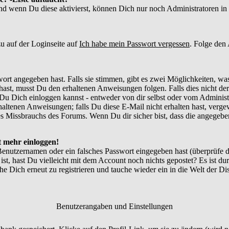
und wenn Du diese aktivierst, können Dich nur noch Administratoren in d
u auf der Loginseite auf
Ich habe mein Passwort vergessen
. Folge den
ort angegeben hast. Falls sie stimmen, gibt es zwei Möglichkeiten, w
ast, musst Du den erhaltenen Anweisungen folgen. Falls dies nicht der 
Du Dich einloggen kannst - entweder von dir selbst oder vom Administr
thaltenen Anweisungen; falls Du diese E-Mail nicht erhalten hast, verg
 Missbrauchs des Forums. Wenn Du dir sicher bist, dass die angegebene
ht mehr einloggen!
Benutzernamen oder ein falsches Passwort eingegeben hast (überprüfe
 ist, hast Du vielleicht mit dem Account noch nichts gepostet? Es ist du
e Dich erneut zu registrieren und tauche wieder ein in die Welt der Di
Benutzerangaben und Einstellungen