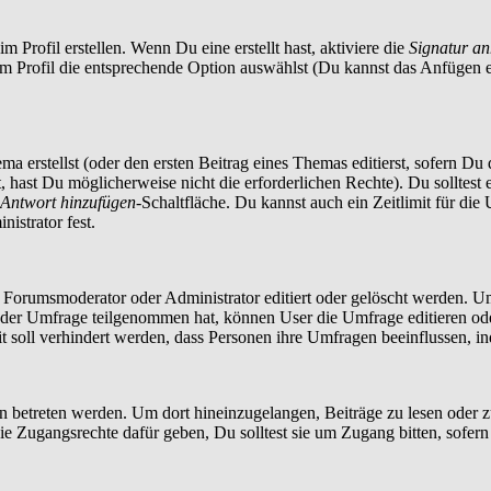
 Profil erstellen. Wenn Du eine erstellt hast, aktiviere die
Signatur a
im Profil die entsprechende Option auswählst (Du kannst das Anfügen 
a erstellst (oder den ersten Beitrag eines Themas editierst, sofern Du d
t, hast Du möglicherweise nicht die erforderlichen Rechte). Du solltes
Antwort hinzufügen
-Schaltfläche. Du kannst auch ein Zeitlimit für die
istrator fest.
orumsmoderator oder Administrator editiert oder gelöscht werden. Um
er Umfrage teilgenommen hat, können User die Umfrage editieren oder 
t soll verhindert werden, dass Personen ihre Umfragen beeinflussen, i
treten werden. Um dort hineinzugelangen, Beiträge zu lesen oder zu 
 Zugangsrechte dafür geben, Du solltest sie um Zugang bitten, sofern