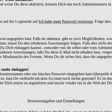
und wenn Du diese aktivierst, können Dich nur noch Administratoren in d
u auf der Loginseite auf
Ich habe mein Passwort vergessen
. Folge den
ort angegeben hast. Falls sie stimmen, gibt es zwei Möglichkeiten, w
ast, musst Du den erhaltenen Anweisungen folgen. Falls dies nicht der 
Du Dich einloggen kannst - entweder von dir selbst oder vom Administr
thaltenen Anweisungen; falls Du diese E-Mail nicht erhalten hast, verg
 Missbrauchs des Forums. Wenn Du dir sicher bist, dass die angegebene
ht mehr einloggen!
Benutzernamen oder ein falsches Passwort eingegeben hast (überprüfe
 ist, hast Du vielleicht mit dem Account noch nichts gepostet? Es ist du
e Dich erneut zu registrieren und tauche wieder ein in die Welt der Di
Benutzerangaben und Einstellungen