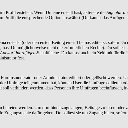
 Profil erstellen. Wenn Du eine erstellt hast, aktiviere die
Signatur a
im Profil die entsprechende Option auswählst (Du kannst das Anfügen 
a erstellst (oder den ersten Beitrag eines Themas editierst, sofern Du d
t, hast Du möglicherweise nicht die erforderlichen Rechte). Du solltes
Antwort hinzufügen
-Schaltfläche. Du kannst auch ein Zeitlimit für die
istrator fest.
orumsmoderator oder Administrator editiert oder gelöscht werden. Um
er Umfrage teilgenommen hat, können User die Umfrage editieren oder 
t soll verhindert werden, dass Personen ihre Umfragen beeinflussen, i
treten werden. Um dort hineinzugelangen, Beiträge zu lesen oder zu 
 Zugangsrechte dafür geben, Du solltest sie um Zugang bitten, sofern