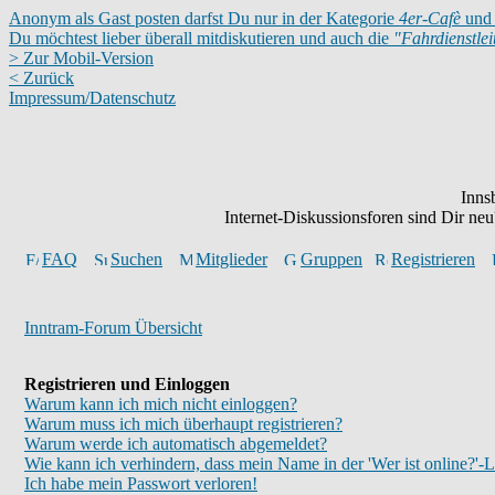
Anonym als Gast posten darfst Du nur in der Kategorie
4er-Cafè
und 
Du möchtest lieber überall mitdiskutieren und auch die
"Fahrdienstle
> Zur Mobil-Version
< Zurück
Impressum/Datenschutz
Inns
Internet-Diskussionsforen sind Dir n
FAQ
Suchen
Mitglieder
Gruppen
Registrieren
Inntram-Forum Übersicht
Registrieren und Einloggen
Warum kann ich mich nicht einloggen?
Warum muss ich mich überhaupt registrieren?
Warum werde ich automatisch abgemeldet?
Wie kann ich verhindern, dass mein Name in der 'Wer ist online?'-L
Ich habe mein Passwort verloren!