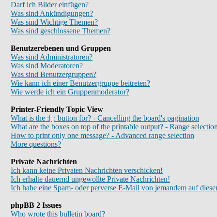
Darf ich Bilder einfügen?
Was sind Ankündigungen?
Was sind Wichtige Themen?
Was sind geschlossene Themen?
Benutzerebenen und Gruppen
Was sind Administratoren?
Was sind Moderatoren?
Was sind Benutzergruppen?
Wie kann ich einer Benutzergruppe beitreten?
Wie werde ich ein Gruppenmoderator?
Printer-Friendly Topic View
What is the :| |: button for? - Cancelling the board's pagination
What are the boxes on top of the printable output? - Range selectio
How to print only one message? - Advanced range selection
More questions?
Private Nachrichten
Ich kann keine Privaten Nachrichten verschicken!
Ich erhalte dauernd ungewollte Private Nachrichten!
Ich habe eine Spam- oder perverse E-Mail von jemandem auf diese
phpBB 2 Issues
Who wrote this bulletin board?