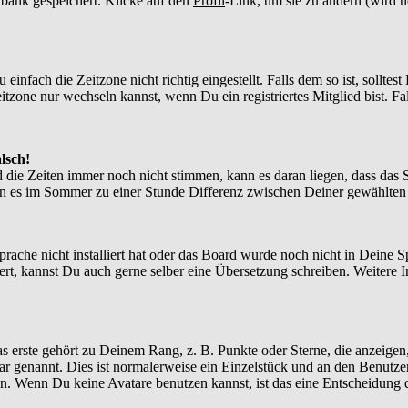
enbank gespeichert. Klicke auf den
Profil
-Link, um sie zu ändern (wird 
nfach die Zeitzone nicht richtig eingestellt. Falls dem so ist, solltes
itzone nur wechseln kannst, wenn Du ein registriertes Mitglied bist. Falls
lsch!
d die Zeiten immer noch nicht stimmen, kann es daran liegen, dass das 
n es im Sommer zu einer Stunde Differenz zwischen Deiner gewählte
Sprache nicht installiert hat oder das Board wurde noch nicht in Deine
xistiert, kannst Du auch gerne selber eine Übersetzung schreiben. Weite
?
 erste gehört zu Deinem Rang, z. B. Punkte oder Sterne, die anzeigen,
tar genannt. Dies ist normalerweise ein Einzelstück und an den Benutze
n. Wenn Du keine Avatare benutzen kannst, ist das eine Entscheidung d