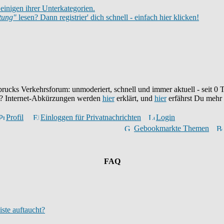
einigen ihrer Unterkategorien.
itung"
lesen? Dann registrier' dich schnell - einfach hier klicken!
brucks Verkehrsforum: unmoderiert, schnell und immer aktuell - seit
0
T
eu? Internet-Abkürzungen werden
hier
erklärt, und
hier
erfährst Du mehr
Profil
Einloggen für Privatnachrichten
Login
Gebookmarkte Themen
FAQ
iste auftaucht?