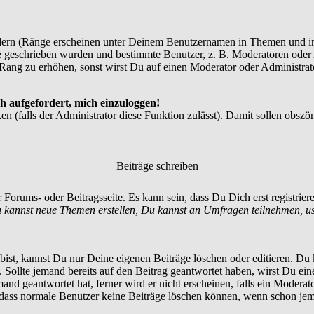
dern (Ränge erscheinen unter Deinem Benutzernamen in Themen und in
 geschrieben wurden und bestimmte Benutzer, z. B. Moderatoren oder A
Rang zu erhöhen, sonst wirst Du auf einen Moderator oder Administrato
h aufgefordert, mich einzuloggen!
en (falls der Administrator diese Funktion zulässt). Damit sollen ob
Beiträge schreiben
 Forums- oder Beitragsseite. Es kann sein, dass Du Dich erst registrie
 kannst neue Themen erstellen, Du kannst an Umfragen teilnehmen, u
st, kannst Du nur Deine eigenen Beiträge löschen oder editieren. Du ka
t. Sollte jemand bereits auf den Beitrag geantwortet haben, wirst Du ein
nd geantwortet hat, ferner wird er nicht erscheinen, falls ein Moderator
, dass normale Benutzer keine Beiträge löschen können, wenn schon jem