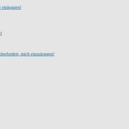
r einloggen!
h!
fgefordert, mich einzuloggen!