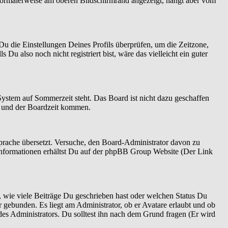
normalerweise am oberen Bildschirmrand angezeigt, hängt aber vom
t Du die Einstellungen Deines Profils überprüfen, um die Zeitzone,
 Du also noch nicht registriert bist, wäre das vielleicht ein guter
System auf Sommerzeit steht. Das Board ist nicht dazu geschaffen
n und der Boardzeit kommen.
 Sprache übersetzt. Versuche, den Board-Administrator davon zu
re Informationen erhältst Du auf der phpBB Group Website (Der Link
 wie viele Beiträge Du geschrieben hast oder welchen Status Du
r gebunden. Es liegt am Administrator, ob er Avatare erlaubt und ob
es Administrators. Du solltest ihn nach dem Grund fragen (Er wird