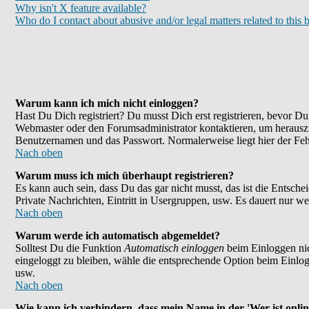
Why isn't X feature available?
Who do I contact about abusive and/or legal matters related to this 
Warum kann ich mich nicht einloggen?
Hast Du Dich registriert? Du musst Dich erst registrieren, bevor 
Webmaster oder den Forumsadministrator kontaktieren, um herauszu
Benutzernamen und das Passwort. Normalerweise liegt hier der Fehle
Nach oben
Warum muss ich mich überhaupt registrieren?
Es kann auch sein, dass Du das gar nicht musst, das ist die Entsche
Private Nachrichten, Eintritt in Usergruppen, usw. Es dauert nur wen
Nach oben
Warum werde ich automatisch abgemeldet?
Solltest Du die Funktion
Automatisch einloggen
beim Einloggen nic
eingeloggt zu bleiben, wähle die entsprechende Option beim Einlogg
usw.
Nach oben
Wie kann ich verhindern, dass mein Name in der 'Wer ist onlin