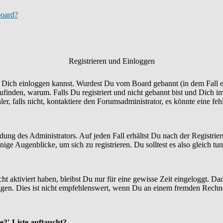
board?
Registrieren und Einloggen
Du Dich einloggen kannst. Wurdest Du vom Board gebannt (in dem Fall er
finden, warum. Falls Du registriert und nicht gebannt bist und Dich i
r, falls nicht, kontaktiere den Forumsadministrator, es könnte eine fe
idung des Administrators. Auf jeden Fall erhältst Du nach der Registrie
ige Augenblicke, um sich zu registrieren. Du solltest es also gleich tun
ht aktiviert haben, bleibst Du nur für eine gewisse Zeit eingeloggt. 
en. Dies ist nicht empfehlenswert, wenn Du an einem fremden Rechner si
e?'-Liste auftaucht?