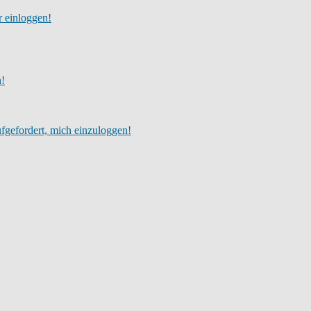
r einloggen!
h!
fgefordert, mich einzuloggen!