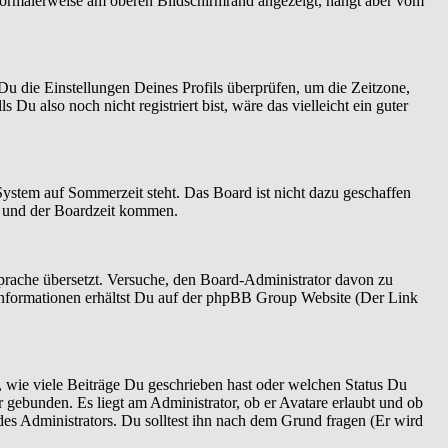
normalerweise am oberen Bildschirmrand angezeigt, hängt aber vom
t Du die Einstellungen Deines Profils überprüfen, um die Zeitzone,
 Du also noch nicht registriert bist, wäre das vielleicht ein guter
System auf Sommerzeit steht. Das Board ist nicht dazu geschaffen
n und der Boardzeit kommen.
 Sprache übersetzt. Versuche, den Board-Administrator davon zu
re Informationen erhältst Du auf der phpBB Group Website (Der Link
 wie viele Beiträge Du geschrieben hast oder welchen Status Du
r gebunden. Es liegt am Administrator, ob er Avatare erlaubt und ob
es Administrators. Du solltest ihn nach dem Grund fragen (Er wird