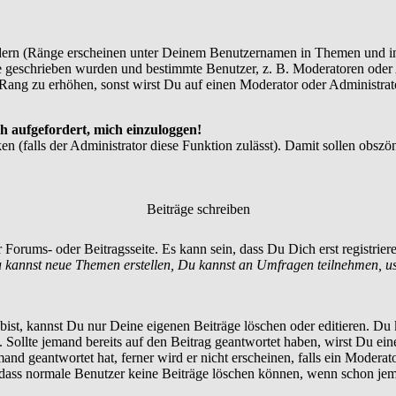
dern (Ränge erscheinen unter Deinem Benutzernamen in Themen und in
 geschrieben wurden und bestimmte Benutzer, z. B. Moderatoren oder A
Rang zu erhöhen, sonst wirst Du auf einen Moderator oder Administrato
h aufgefordert, mich einzuloggen!
en (falls der Administrator diese Funktion zulässt). Damit sollen ob
Beiträge schreiben
 Forums- oder Beitragsseite. Es kann sein, dass Du Dich erst registrie
 kannst neue Themen erstellen, Du kannst an Umfragen teilnehmen, u
st, kannst Du nur Deine eigenen Beiträge löschen oder editieren. Du ka
t. Sollte jemand bereits auf den Beitrag geantwortet haben, wirst Du ein
nd geantwortet hat, ferner wird er nicht erscheinen, falls ein Moderator
, dass normale Benutzer keine Beiträge löschen können, wenn schon jem