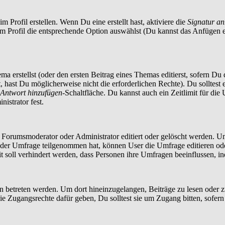
 Profil erstellen. Wenn Du eine erstellt hast, aktiviere die
Signatur a
im Profil die entsprechende Option auswählst (Du kannst das Anfügen 
a erstellst (oder den ersten Beitrag eines Themas editierst, sofern Du d
t, hast Du möglicherweise nicht die erforderlichen Rechte). Du solltes
Antwort hinzufügen
-Schaltfläche. Du kannst auch ein Zeitlimit für die
istrator fest.
orumsmoderator oder Administrator editiert oder gelöscht werden. Um
er Umfrage teilgenommen hat, können User die Umfrage editieren oder 
t soll verhindert werden, dass Personen ihre Umfragen beeinflussen, i
treten werden. Um dort hineinzugelangen, Beiträge zu lesen oder zu 
 Zugangsrechte dafür geben, Du solltest sie um Zugang bitten, sofern