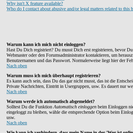
Why isn't X feature available?
Who do I contact about abusive and/or legal matters related to this 
Warum kann ich mich nicht einloggen?
Hast Du Dich registriert? Du musst Dich erst registrieren, bevor 
Webmaster oder den Forumsadministrator kontaktieren, um herauszu
Benutzernamen und das Passwort. Normalerweise liegt hier der Fehle
Nach oben
Warum muss ich mich überhaupt registrieren?
Es kann auch sein, dass Du das gar nicht musst, das ist die Entsche
Private Nachrichten, Eintritt in Usergruppen, usw. Es dauert nur wen
Nach oben
Warum werde ich automatisch abgemeldet?
Solltest Du die Funktion
Automatisch einloggen
beim Einloggen nic
eingeloggt zu bleiben, wähle die entsprechende Option beim Einlogg
usw.
Nach oben
Wie kann ich verhindern, dass mein Name in der 'Wer ist onlin