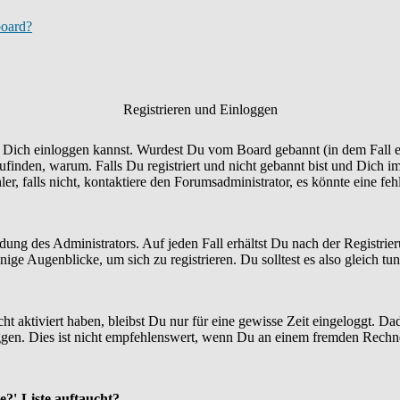
board?
Registrieren und Einloggen
Du Dich einloggen kannst. Wurdest Du vom Board gebannt (in dem Fall er
finden, warum. Falls Du registriert und nicht gebannt bist und Dich i
r, falls nicht, kontaktiere den Forumsadministrator, es könnte eine fe
idung des Administrators. Auf jeden Fall erhältst Du nach der Registrie
ige Augenblicke, um sich zu registrieren. Du solltest es also gleich tun
ht aktiviert haben, bleibst Du nur für eine gewisse Zeit eingeloggt. 
en. Dies ist nicht empfehlenswert, wenn Du an einem fremden Rechner si
e?'-Liste auftaucht?