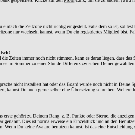
enbank gespeichert. Klicke auf den
Profil
-Link, um sie zu ändern (wird 
nfach die Zeitzone nicht richtig eingestellt. Falls dem so ist, solltes
itzone nur wechseln kannst, wenn Du ein registriertes Mitglied bist. Falls
lsch!
d die Zeiten immer noch nicht stimmen, kann es daran liegen, dass das 
n es im Sommer zu einer Stunde Differenz zwischen Deiner gewählte
Sprache nicht installiert hat oder das Board wurde noch nicht in Deine
xistiert, kannst Du auch gerne selber eine Übersetzung schreiben. Weite
?
 erste gehört zu Deinem Rang, z. B. Punkte oder Sterne, die anzeigen,
tar genannt. Dies ist normalerweise ein Einzelstück und an den Benutze
n. Wenn Du keine Avatare benutzen kannst, ist das eine Entscheidung d