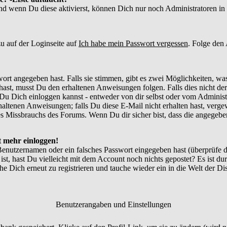
und wenn Du diese aktivierst, können Dich nur noch Administratoren in d
u auf der Loginseite auf
Ich habe mein Passwort vergessen
. Folge den
ort angegeben hast. Falls sie stimmen, gibt es zwei Möglichkeiten, w
ast, musst Du den erhaltenen Anweisungen folgen. Falls dies nicht der 
Du Dich einloggen kannst - entweder von dir selbst oder vom Administr
thaltenen Anweisungen; falls Du diese E-Mail nicht erhalten hast, verg
 Missbrauchs des Forums. Wenn Du dir sicher bist, dass die angegebene
ht mehr einloggen!
Benutzernamen oder ein falsches Passwort eingegeben hast (überprüfe
 ist, hast Du vielleicht mit dem Account noch nichts gepostet? Es ist du
e Dich erneut zu registrieren und tauche wieder ein in die Welt der Di
Benutzerangaben und Einstellungen