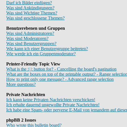
Darf ich Bilder einfügen?
Was sind Ankündigungen?
Was sind Wichtige Themen?
Was sind geschlossene Themen?
Benutzerebenen und Gruppen
Was sind Administratoren?
Was sind Moderatoren?
Was sind Benutzergruppen?
Wie kann ich einer Benutzergruppe beitreten?
Wie werde ich ein Gruppenmoderator?
Printer-Friendly Topic View
What is the :| |: button for? - Cancelling the board's pagination
What are the boxes on top of the printable output? - Range selectio
How to print only one message? - Advanced range selection
More questions?
Private Nachrichten
Ich kann keine Privaten Nachrichten verschicken!
Ich erhalte dauernd ungewollte Private Nachrichten!
Ich habe eine Spam- oder perverse E-Mail von jemandem auf diese
phpBB 2 Issues
Who wrote this bulletin board?