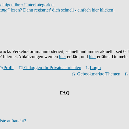
einigen ihrer Unterkategorien.
itung"
lesen? Dann registrier' dich schnell - einfach hier klicken!
brucks Verkehrsforum: unmoderiert, schnell und immer aktuell - seit
0
T
eu? Internet-Abkürzungen werden
hier
erklärt, und
hier
erfährst Du mehr
Profil
Einloggen für Privatnachrichten
Login
Gebookmarkte Themen
FAQ
iste auftaucht?