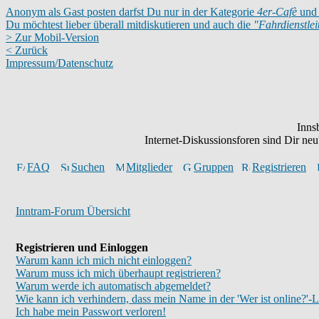
Anonym als Gast posten darfst Du nur in der Kategorie
4er-Cafè
und 
Du möchtest lieber überall mitdiskutieren und auch die
"Fahrdienstle
> Zur Mobil-Version
< Zurück
Impressum/Datenschutz
Inns
Internet-Diskussionsforen sind Dir n
FAQ
Suchen
Mitglieder
Gruppen
Registrieren
Inntram-Forum Übersicht
Registrieren und Einloggen
Warum kann ich mich nicht einloggen?
Warum muss ich mich überhaupt registrieren?
Warum werde ich automatisch abgemeldet?
Wie kann ich verhindern, dass mein Name in der 'Wer ist online?'-L
Ich habe mein Passwort verloren!