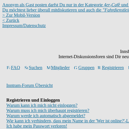
Anonym als Gast posten darfst Du nur in der Kategorie
4er-Cafè
und 
Du möchtest lieber überall mitdiskutieren und auch die
"Fahrdienstle
> Zur Mobil-Version
< Zurück
Impressum/Datenschutz
Inns
Internet-Diskussionsforen sind Dir n
FAQ
Suchen
Mitglieder
Gruppen
Registrieren
Inntram-Forum Übersicht
Registrieren und Einloggen
Warum kann ich mich nicht einloggen?
Warum muss ich mich überhaupt registrieren?
Warum werde ich automatisch abgemeldet?
Wie kann ich verhindern, dass mein Name in der 'Wer ist online?'-L
Ich habe mein Passwort verloren!