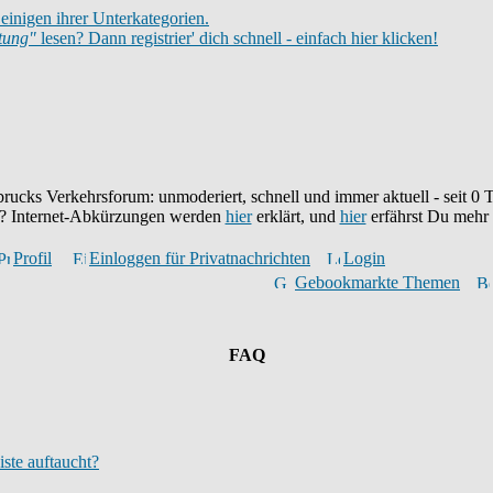
einigen ihrer Unterkategorien.
itung"
lesen? Dann registrier' dich schnell - einfach hier klicken!
brucks Verkehrsforum: unmoderiert, schnell und immer aktuell - seit
0
T
eu? Internet-Abkürzungen werden
hier
erklärt, und
hier
erfährst Du mehr
Profil
Einloggen für Privatnachrichten
Login
Gebookmarkte Themen
FAQ
iste auftaucht?