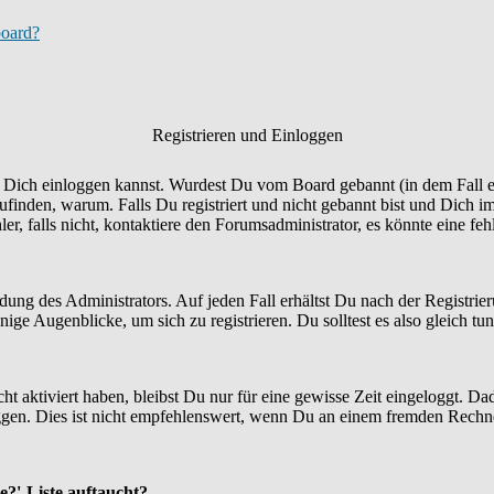
board?
Registrieren und Einloggen
Du Dich einloggen kannst. Wurdest Du vom Board gebannt (in dem Fall er
finden, warum. Falls Du registriert und nicht gebannt bist und Dich i
r, falls nicht, kontaktiere den Forumsadministrator, es könnte eine fe
idung des Administrators. Auf jeden Fall erhältst Du nach der Registrie
ige Augenblicke, um sich zu registrieren. Du solltest es also gleich tun
ht aktiviert haben, bleibst Du nur für eine gewisse Zeit eingeloggt. 
en. Dies ist nicht empfehlenswert, wenn Du an einem fremden Rechner si
e?'-Liste auftaucht?