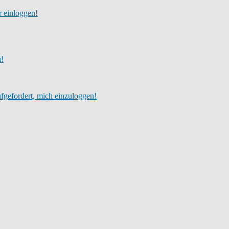
r einloggen!
h!
fgefordert, mich einzuloggen!