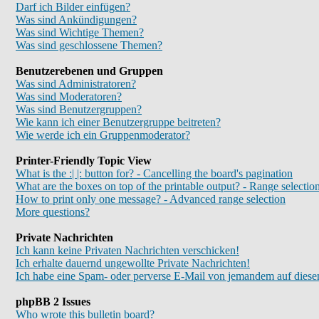
Darf ich Bilder einfügen?
Was sind Ankündigungen?
Was sind Wichtige Themen?
Was sind geschlossene Themen?
Benutzerebenen und Gruppen
Was sind Administratoren?
Was sind Moderatoren?
Was sind Benutzergruppen?
Wie kann ich einer Benutzergruppe beitreten?
Wie werde ich ein Gruppenmoderator?
Printer-Friendly Topic View
What is the :| |: button for? - Cancelling the board's pagination
What are the boxes on top of the printable output? - Range selectio
How to print only one message? - Advanced range selection
More questions?
Private Nachrichten
Ich kann keine Privaten Nachrichten verschicken!
Ich erhalte dauernd ungewollte Private Nachrichten!
Ich habe eine Spam- oder perverse E-Mail von jemandem auf diese
phpBB 2 Issues
Who wrote this bulletin board?