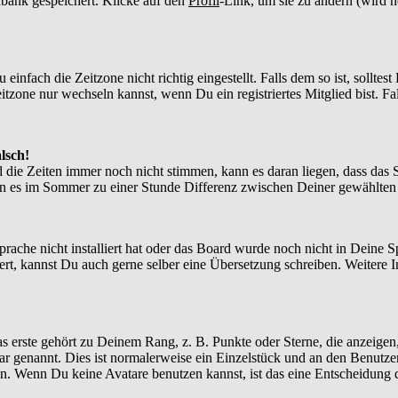
enbank gespeichert. Klicke auf den
Profil
-Link, um sie zu ändern (wird 
nfach die Zeitzone nicht richtig eingestellt. Falls dem so ist, solltes
itzone nur wechseln kannst, wenn Du ein registriertes Mitglied bist. Falls
lsch!
d die Zeiten immer noch nicht stimmen, kann es daran liegen, dass das 
n es im Sommer zu einer Stunde Differenz zwischen Deiner gewählte
Sprache nicht installiert hat oder das Board wurde noch nicht in Deine
xistiert, kannst Du auch gerne selber eine Übersetzung schreiben. Weite
?
 erste gehört zu Deinem Rang, z. B. Punkte oder Sterne, die anzeigen,
tar genannt. Dies ist normalerweise ein Einzelstück und an den Benutze
n. Wenn Du keine Avatare benutzen kannst, ist das eine Entscheidung d