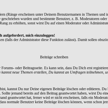
dern (Ränge erscheinen unter Deinem Benutzernamen in Themen und in
 geschrieben wurden und bestimmte Benutzer, z. B. Moderatoren oder A
Rang zu erhöhen, sonst wirst Du auf einen Moderator oder Administrato
h aufgefordert, mich einzuloggen!
en (falls der Administrator diese Funktion zulässt). Damit sollen ob
Beiträge schreiben
 Forums- oder Beitragsseite. Es kann sein, dass Du Dich erst registrie
 kannst neue Themen erstellen, Du kannst an Umfragen teilnehmen, u
st, kannst Du nur Deine eigenen Beiträge löschen oder editieren. Du ka
t. Sollte jemand bereits auf den Beitrag geantwortet haben, wirst Du ein
nd geantwortet hat, ferner wird er nicht erscheinen, falls ein Moderator
, dass normale Benutzer keine Beiträge löschen können, wenn schon jem