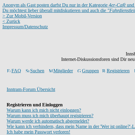
Anonym als Gast posten darfst Du nur in der Kategorie
4er-Cafè
und 
Du möchtest lieber überall mitdiskutieren und auch die
"Fahrdienstle
> Zur Mobil-Version
< Zurück
Impressum/Datenschutz
Inns
Internet-Diskussionsforen sind Dir n
FAQ
Suchen
Mitglieder
Gruppen
Registrieren
Inntram-Forum Übersicht
Registrieren und Einloggen
Warum kann ich mich nicht einloggen?
Warum muss ich mich überhaupt registrieren?
Warum werde ich automatisch abgemeldet?
Wie kann ich verhindern, dass mein Name in der 'Wer ist online?'-L
Ich habe mein Passwort verloren!