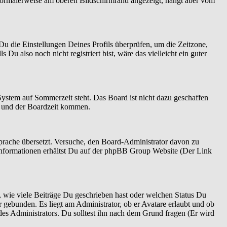
normalerweise am oberen Bildschirmrand angezeigt, hängt aber vom
t Du die Einstellungen Deines Profils überprüfen, um die Zeitzone,
 Du also noch nicht registriert bist, wäre das vielleicht ein guter
System auf Sommerzeit steht. Das Board ist nicht dazu geschaffen
n und der Boardzeit kommen.
 Sprache übersetzt. Versuche, den Board-Administrator davon zu
re Informationen erhältst Du auf der phpBB Group Website (Der Link
 wie viele Beiträge Du geschrieben hast oder welchen Status Du
r gebunden. Es liegt am Administrator, ob er Avatare erlaubt und ob
es Administrators. Du solltest ihn nach dem Grund fragen (Er wird