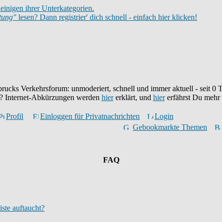
einigen ihrer Unterkategorien.
itung"
lesen? Dann registrier' dich schnell - einfach hier klicken!
brucks Verkehrsforum: unmoderiert, schnell und immer aktuell - seit
0
T
eu? Internet-Abkürzungen werden
hier
erklärt, und
hier
erfährst Du mehr
Profil
Einloggen für Privatnachrichten
Login
Gebookmarkte Themen
FAQ
iste auftaucht?