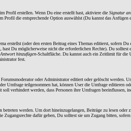
 Profil erstellen. Wenn Du eine erstellt hast, aktiviere die
Signatur a
im Profil die entsprechende Option auswählst (Du kannst das Anfügen 
a erstellst (oder den ersten Beitrag eines Themas editierst, sofern Du d
t, hast Du möglicherweise nicht die erforderlichen Rechte). Du solltes
Antwort hinzufügen
-Schaltfläche. Du kannst auch ein Zeitlimit für die
istrator fest.
orumsmoderator oder Administrator editiert oder gelöscht werden. Um
er Umfrage teilgenommen hat, können User die Umfrage editieren oder 
t soll verhindert werden, dass Personen ihre Umfragen beeinflussen, i
treten werden. Um dort hineinzugelangen, Beiträge zu lesen oder zu 
 Zugangsrechte dafür geben, Du solltest sie um Zugang bitten, sofern