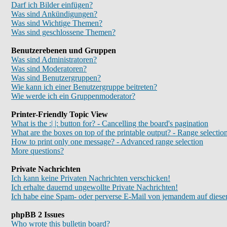
Darf ich Bilder einfügen?
Was sind Ankündigungen?
Was sind Wichtige Themen?
Was sind geschlossene Themen?
Benutzerebenen und Gruppen
Was sind Administratoren?
Was sind Moderatoren?
Was sind Benutzergruppen?
Wie kann ich einer Benutzergruppe beitreten?
Wie werde ich ein Gruppenmoderator?
Printer-Friendly Topic View
What is the :| |: button for? - Cancelling the board's pagination
What are the boxes on top of the printable output? - Range selectio
How to print only one message? - Advanced range selection
More questions?
Private Nachrichten
Ich kann keine Privaten Nachrichten verschicken!
Ich erhalte dauernd ungewollte Private Nachrichten!
Ich habe eine Spam- oder perverse E-Mail von jemandem auf diese
phpBB 2 Issues
Who wrote this bulletin board?