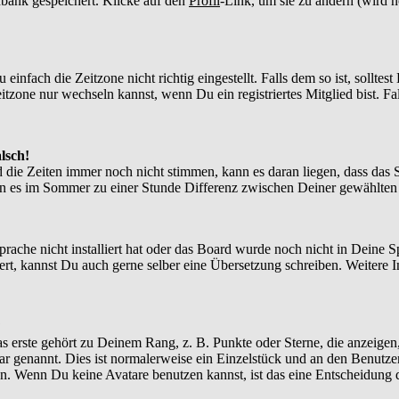
enbank gespeichert. Klicke auf den
Profil
-Link, um sie zu ändern (wird 
nfach die Zeitzone nicht richtig eingestellt. Falls dem so ist, solltes
itzone nur wechseln kannst, wenn Du ein registriertes Mitglied bist. Falls
lsch!
d die Zeiten immer noch nicht stimmen, kann es daran liegen, dass das 
n es im Sommer zu einer Stunde Differenz zwischen Deiner gewählte
Sprache nicht installiert hat oder das Board wurde noch nicht in Deine
xistiert, kannst Du auch gerne selber eine Übersetzung schreiben. Weite
?
 erste gehört zu Deinem Rang, z. B. Punkte oder Sterne, die anzeigen,
tar genannt. Dies ist normalerweise ein Einzelstück und an den Benutze
n. Wenn Du keine Avatare benutzen kannst, ist das eine Entscheidung d