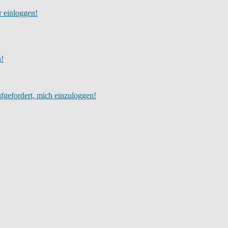
r einloggen!
h!
fgefordert, mich einzuloggen!