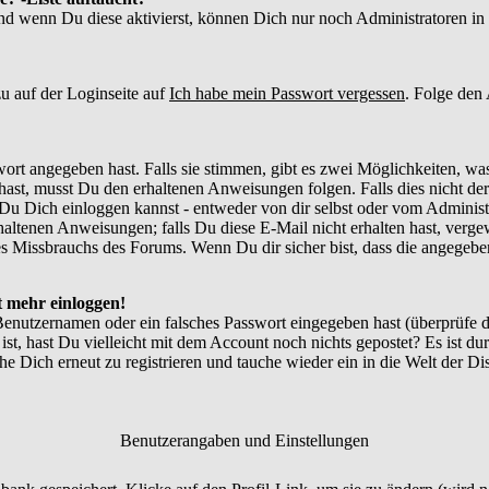
und wenn Du diese aktivierst, können Dich nur noch Administratoren in d
u auf der Loginseite auf
Ich habe mein Passwort vergessen
. Folge den
ort angegeben hast. Falls sie stimmen, gibt es zwei Möglichkeiten, w
ast, musst Du den erhaltenen Anweisungen folgen. Falls dies nicht der 
Du Dich einloggen kannst - entweder von dir selbst oder vom Administr
thaltenen Anweisungen; falls Du diese E-Mail nicht erhalten hast, verg
 Missbrauchs des Forums. Wenn Du dir sicher bist, dass die angegebene
ht mehr einloggen!
Benutzernamen oder ein falsches Passwort eingegeben hast (überprüfe
 ist, hast Du vielleicht mit dem Account noch nichts gepostet? Es ist du
e Dich erneut zu registrieren und tauche wieder ein in die Welt der Di
Benutzerangaben und Einstellungen