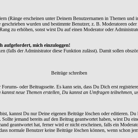
dern (Ränge erscheinen unter Deinem Benutzernamen in Themen und in
 geschrieben wurden und bestimmte Benutzer, z. B. Moderatoren oder A
Rang zu erhöhen, sonst wirst Du auf einen Moderator oder Administrato
h aufgefordert, mich einzuloggen!
en (falls der Administrator diese Funktion zulässt). Damit sollen ob
Beiträge schreiben
 Forums- oder Beitragsseite. Es kann sein, dass Du Dich erst registrie
 kannst neue Themen erstellen, Du kannst an Umfragen teilnehmen, u
st, kannst Du nur Deine eigenen Beiträge löschen oder editieren. Du ka
t. Sollte jemand bereits auf den Beitrag geantwortet haben, wirst Du ein
nd geantwortet hat, ferner wird er nicht erscheinen, falls ein Moderator
, dass normale Benutzer keine Beiträge löschen können, wenn schon jem