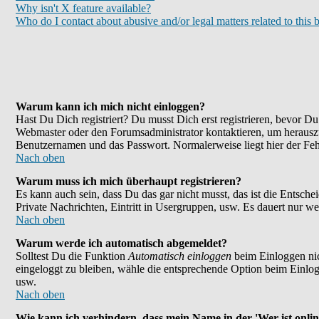
Why isn't X feature available?
Who do I contact about abusive and/or legal matters related to this 
Warum kann ich mich nicht einloggen?
Hast Du Dich registriert? Du musst Dich erst registrieren, bevor 
Webmaster oder den Forumsadministrator kontaktieren, um herauszu
Benutzernamen und das Passwort. Normalerweise liegt hier der Fehle
Nach oben
Warum muss ich mich überhaupt registrieren?
Es kann auch sein, dass Du das gar nicht musst, das ist die Entsche
Private Nachrichten, Eintritt in Usergruppen, usw. Es dauert nur wen
Nach oben
Warum werde ich automatisch abgemeldet?
Solltest Du die Funktion
Automatisch einloggen
beim Einloggen nic
eingeloggt zu bleiben, wähle die entsprechende Option beim Einlogg
usw.
Nach oben
Wie kann ich verhindern, dass mein Name in der 'Wer ist onlin