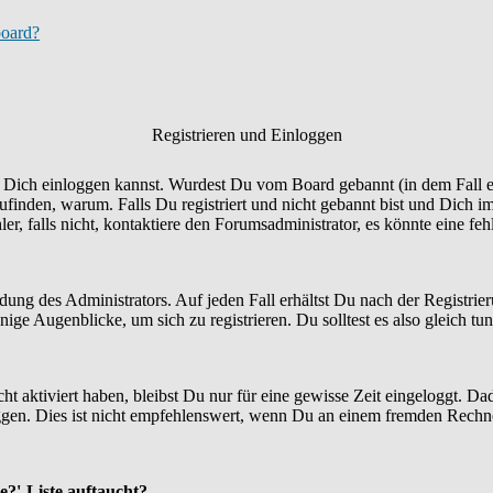
board?
Registrieren und Einloggen
Du Dich einloggen kannst. Wurdest Du vom Board gebannt (in dem Fall er
finden, warum. Falls Du registriert und nicht gebannt bist und Dich i
r, falls nicht, kontaktiere den Forumsadministrator, es könnte eine fe
idung des Administrators. Auf jeden Fall erhältst Du nach der Registrie
ige Augenblicke, um sich zu registrieren. Du solltest es also gleich tun
ht aktiviert haben, bleibst Du nur für eine gewisse Zeit eingeloggt. 
en. Dies ist nicht empfehlenswert, wenn Du an einem fremden Rechner si
e?'-Liste auftaucht?