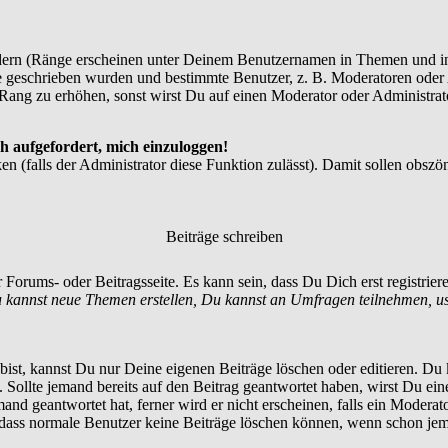
dern (Ränge erscheinen unter Deinem Benutzernamen in Themen und in
 geschrieben wurden und bestimmte Benutzer, z. B. Moderatoren oder A
Rang zu erhöhen, sonst wirst Du auf einen Moderator oder Administrato
h aufgefordert, mich einzuloggen!
en (falls der Administrator diese Funktion zulässt). Damit sollen ob
Beiträge schreiben
 Forums- oder Beitragsseite. Es kann sein, dass Du Dich erst registrie
 kannst neue Themen erstellen, Du kannst an Umfragen teilnehmen, u
st, kannst Du nur Deine eigenen Beiträge löschen oder editieren. Du ka
t. Sollte jemand bereits auf den Beitrag geantwortet haben, wirst Du ein
nd geantwortet hat, ferner wird er nicht erscheinen, falls ein Moderator
, dass normale Benutzer keine Beiträge löschen können, wenn schon jem