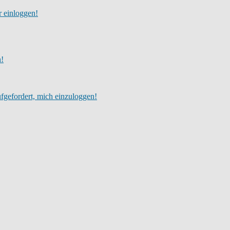
r einloggen!
h!
fgefordert, mich einzuloggen!