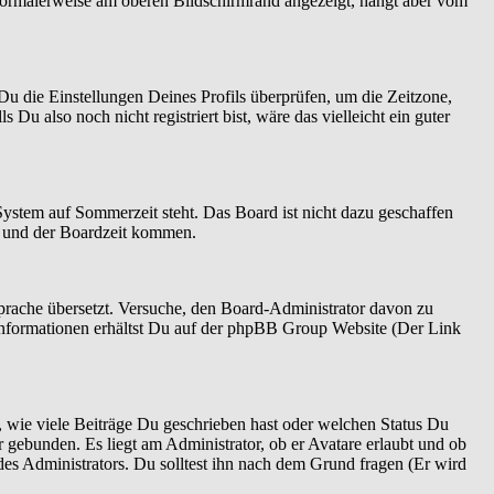
normalerweise am oberen Bildschirmrand angezeigt, hängt aber vom
t Du die Einstellungen Deines Profils überprüfen, um die Zeitzone,
 Du also noch nicht registriert bist, wäre das vielleicht ein guter
System auf Sommerzeit steht. Das Board ist nicht dazu geschaffen
n und der Boardzeit kommen.
 Sprache übersetzt. Versuche, den Board-Administrator davon zu
re Informationen erhältst Du auf der phpBB Group Website (Der Link
 wie viele Beiträge Du geschrieben hast oder welchen Status Du
r gebunden. Es liegt am Administrator, ob er Avatare erlaubt und ob
es Administrators. Du solltest ihn nach dem Grund fragen (Er wird