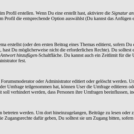
 Profil erstellen. Wenn Du eine erstellt hast, aktiviere die
Signatur a
im Profil die entsprechende Option auswählst (Du kannst das Anfügen 
a erstellst (oder den ersten Beitrag eines Themas editierst, sofern Du d
t, hast Du möglicherweise nicht die erforderlichen Rechte). Du solltes
Antwort hinzufügen
-Schaltfläche. Du kannst auch ein Zeitlimit für die
istrator fest.
orumsmoderator oder Administrator editiert oder gelöscht werden. Um
er Umfrage teilgenommen hat, können User die Umfrage editieren oder 
t soll verhindert werden, dass Personen ihre Umfragen beeinflussen, i
treten werden. Um dort hineinzugelangen, Beiträge zu lesen oder zu 
 Zugangsrechte dafür geben, Du solltest sie um Zugang bitten, sofern