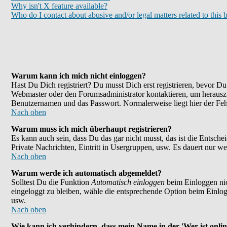
Why isn't X feature available?
Who do I contact about abusive and/or legal matters related to this 
Warum kann ich mich nicht einloggen?
Hast Du Dich registriert? Du musst Dich erst registrieren, bevor 
Webmaster oder den Forumsadministrator kontaktieren, um herauszu
Benutzernamen und das Passwort. Normalerweise liegt hier der Fehle
Nach oben
Warum muss ich mich überhaupt registrieren?
Es kann auch sein, dass Du das gar nicht musst, das ist die Entsche
Private Nachrichten, Eintritt in Usergruppen, usw. Es dauert nur wen
Nach oben
Warum werde ich automatisch abgemeldet?
Solltest Du die Funktion
Automatisch einloggen
beim Einloggen nic
eingeloggt zu bleiben, wähle die entsprechende Option beim Einlogg
usw.
Nach oben
Wie kann ich verhindern, dass mein Name in der 'Wer ist onlin