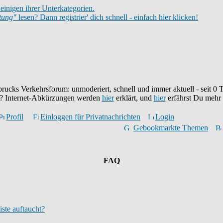
einigen ihrer Unterkategorien.
itung"
lesen? Dann registrier' dich schnell - einfach hier klicken!
brucks Verkehrsforum: unmoderiert, schnell und immer aktuell - seit
0
T
eu? Internet-Abkürzungen werden
hier
erklärt, und
hier
erfährst Du mehr
Profil
Einloggen für Privatnachrichten
Login
Gebookmarkte Themen
FAQ
iste auftaucht?