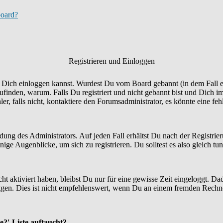
board?
Registrieren und Einloggen
Du Dich einloggen kannst. Wurdest Du vom Board gebannt (in dem Fall er
finden, warum. Falls Du registriert und nicht gebannt bist und Dich i
r, falls nicht, kontaktiere den Forumsadministrator, es könnte eine fe
idung des Administrators. Auf jeden Fall erhältst Du nach der Registrie
ige Augenblicke, um sich zu registrieren. Du solltest es also gleich tun
ht aktiviert haben, bleibst Du nur für eine gewisse Zeit eingeloggt. 
en. Dies ist nicht empfehlenswert, wenn Du an einem fremden Rechner si
e?'-Liste auftaucht?