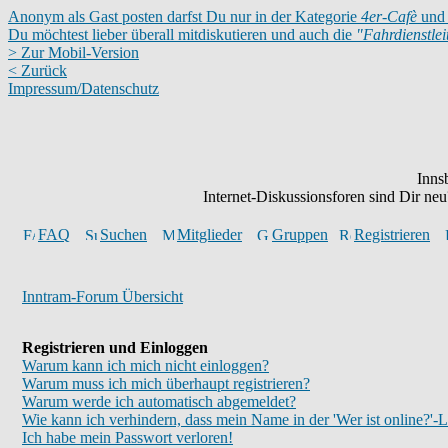
Anonym als Gast posten darfst Du nur in der Kategorie
4er-Cafè
und 
Du möchtest lieber überall mitdiskutieren und auch die
"Fahrdienstle
> Zur Mobil-Version
< Zurück
Impressum/Datenschutz
Inns
Internet-Diskussionsforen sind Dir n
FAQ
Suchen
Mitglieder
Gruppen
Registrieren
Inntram-Forum Übersicht
Registrieren und Einloggen
Warum kann ich mich nicht einloggen?
Warum muss ich mich überhaupt registrieren?
Warum werde ich automatisch abgemeldet?
Wie kann ich verhindern, dass mein Name in der 'Wer ist online?'-L
Ich habe mein Passwort verloren!