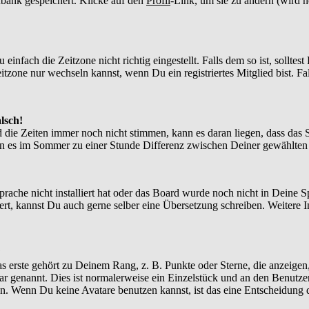
enbank gespeichert. Klicke auf den
Profil
-Link, um sie zu ändern (wird 
nfach die Zeitzone nicht richtig eingestellt. Falls dem so ist, solltes
itzone nur wechseln kannst, wenn Du ein registriertes Mitglied bist. Falls
lsch!
d die Zeiten immer noch nicht stimmen, kann es daran liegen, dass das 
n es im Sommer zu einer Stunde Differenz zwischen Deiner gewählte
Sprache nicht installiert hat oder das Board wurde noch nicht in Deine
xistiert, kannst Du auch gerne selber eine Übersetzung schreiben. Weite
?
 erste gehört zu Deinem Rang, z. B. Punkte oder Sterne, die anzeigen,
tar genannt. Dies ist normalerweise ein Einzelstück und an den Benutze
n. Wenn Du keine Avatare benutzen kannst, ist das eine Entscheidung d