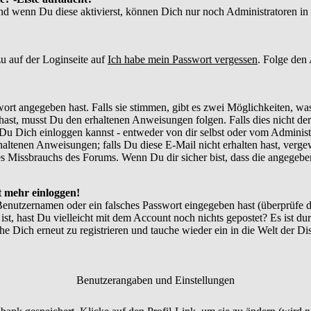
und wenn Du diese aktivierst, können Dich nur noch Administratoren in d
u auf der Loginseite auf
Ich habe mein Passwort vergessen
. Folge den
ort angegeben hast. Falls sie stimmen, gibt es zwei Möglichkeiten, w
ast, musst Du den erhaltenen Anweisungen folgen. Falls dies nicht der 
Du Dich einloggen kannst - entweder von dir selbst oder vom Administr
thaltenen Anweisungen; falls Du diese E-Mail nicht erhalten hast, verg
 Missbrauchs des Forums. Wenn Du dir sicher bist, dass die angegebene
ht mehr einloggen!
Benutzernamen oder ein falsches Passwort eingegeben hast (überprüfe
 ist, hast Du vielleicht mit dem Account noch nichts gepostet? Es ist du
e Dich erneut zu registrieren und tauche wieder ein in die Welt der Di
Benutzerangaben und Einstellungen