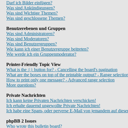
Darf ich Bilder einfügen?
Was sind Ankündigungen?
Was sind Wichtige Themen?
Was sind geschlossene Themen?
Benutzerebenen und Gruppen
Was sind Administratoren?
Was sind Moderatoren?
Was sind Benutzergruppen?
Wie kann ich einer Benutzergruppe beitreten?
Wie werde ich ein Gruppenmoderator?
Printer-Friendly Topic View
What is the :| |: button for? - Cancelling the board's pagination
What are the boxes on top of the printable output? - Range selectio
How to print only one message? - Advanced range selection
More questions?
Private Nachrichten
Ich kann keine Privaten Nachrichten verschicken!
Ich erhalte dauernd ungewollte Private Nachrichten!
Ich habe eine Spam- oder perverse E-Mail von jemandem auf diese
phpBB 2 Issues
Who wrote this bulletin board?