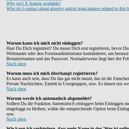
Why isn't X feature available?
Who do I contact about abusive and/or legal matters related to this 
Warum kann ich mich nicht einloggen?
Hast Du Dich registriert? Du musst Dich erst registrieren, bevor 
Webmaster oder den Forumsadministrator kontaktieren, um herauszu
Benutzernamen und das Passwort. Normalerweise liegt hier der Fehle
Nach oben
Warum muss ich mich überhaupt registrieren?
Es kann auch sein, dass Du das gar nicht musst, das ist die Entsche
Private Nachrichten, Eintritt in Usergruppen, usw. Es dauert nur wen
Nach oben
Warum werde ich automatisch abgemeldet?
Solltest Du die Funktion
Automatisch einloggen
beim Einloggen nic
eingeloggt zu bleiben, wähle die entsprechende Option beim Einlogg
usw.
Nach oben
Wie kann ich verhindern, dass mein Name in der 'Wer ist onlin