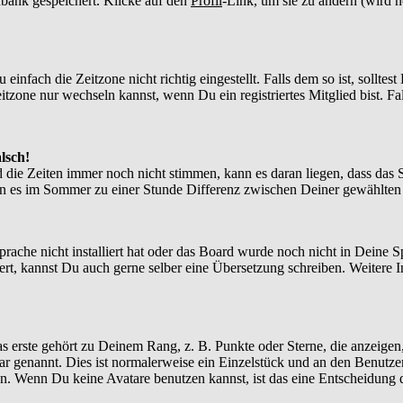
enbank gespeichert. Klicke auf den
Profil
-Link, um sie zu ändern (wird 
nfach die Zeitzone nicht richtig eingestellt. Falls dem so ist, solltes
itzone nur wechseln kannst, wenn Du ein registriertes Mitglied bist. Falls
lsch!
d die Zeiten immer noch nicht stimmen, kann es daran liegen, dass das 
n es im Sommer zu einer Stunde Differenz zwischen Deiner gewählte
Sprache nicht installiert hat oder das Board wurde noch nicht in Deine
xistiert, kannst Du auch gerne selber eine Übersetzung schreiben. Weite
?
 erste gehört zu Deinem Rang, z. B. Punkte oder Sterne, die anzeigen,
tar genannt. Dies ist normalerweise ein Einzelstück und an den Benutze
n. Wenn Du keine Avatare benutzen kannst, ist das eine Entscheidung d