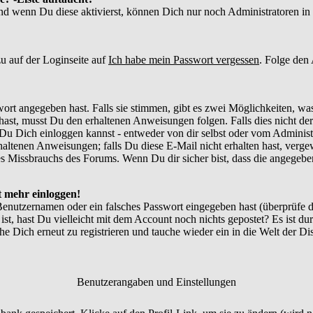
und wenn Du diese aktivierst, können Dich nur noch Administratoren in d
u auf der Loginseite auf
Ich habe mein Passwort vergessen
. Folge den
ort angegeben hast. Falls sie stimmen, gibt es zwei Möglichkeiten, w
ast, musst Du den erhaltenen Anweisungen folgen. Falls dies nicht der 
Du Dich einloggen kannst - entweder von dir selbst oder vom Administr
thaltenen Anweisungen; falls Du diese E-Mail nicht erhalten hast, verg
 Missbrauchs des Forums. Wenn Du dir sicher bist, dass die angegebene
ht mehr einloggen!
Benutzernamen oder ein falsches Passwort eingegeben hast (überprüfe
 ist, hast Du vielleicht mit dem Account noch nichts gepostet? Es ist du
e Dich erneut zu registrieren und tauche wieder ein in die Welt der Di
Benutzerangaben und Einstellungen