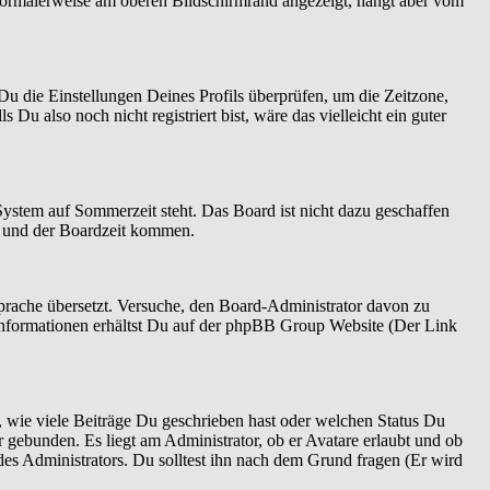
normalerweise am oberen Bildschirmrand angezeigt, hängt aber vom
t Du die Einstellungen Deines Profils überprüfen, um die Zeitzone,
 Du also noch nicht registriert bist, wäre das vielleicht ein guter
System auf Sommerzeit steht. Das Board ist nicht dazu geschaffen
n und der Boardzeit kommen.
 Sprache übersetzt. Versuche, den Board-Administrator davon zu
re Informationen erhältst Du auf der phpBB Group Website (Der Link
 wie viele Beiträge Du geschrieben hast oder welchen Status Du
r gebunden. Es liegt am Administrator, ob er Avatare erlaubt und ob
es Administrators. Du solltest ihn nach dem Grund fragen (Er wird