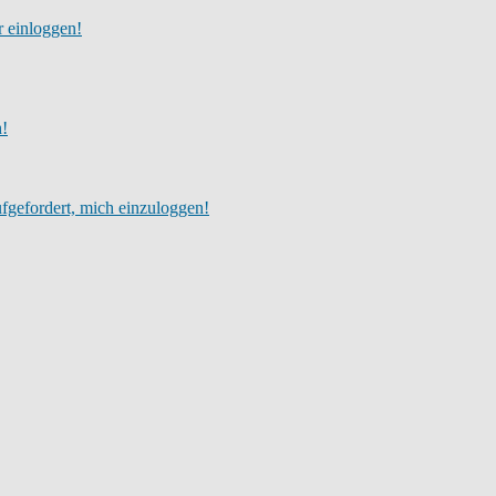
r einloggen!
h!
fgefordert, mich einzuloggen!