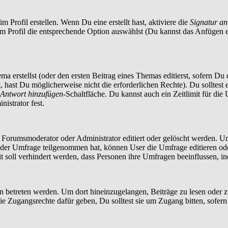
 Profil erstellen. Wenn Du eine erstellt hast, aktiviere die
Signatur a
im Profil die entsprechende Option auswählst (Du kannst das Anfügen 
a erstellst (oder den ersten Beitrag eines Themas editierst, sofern Du d
t, hast Du möglicherweise nicht die erforderlichen Rechte). Du solltes
Antwort hinzufügen
-Schaltfläche. Du kannst auch ein Zeitlimit für die
istrator fest.
orumsmoderator oder Administrator editiert oder gelöscht werden. Um
er Umfrage teilgenommen hat, können User die Umfrage editieren oder 
t soll verhindert werden, dass Personen ihre Umfragen beeinflussen, i
treten werden. Um dort hineinzugelangen, Beiträge zu lesen oder zu 
 Zugangsrechte dafür geben, Du solltest sie um Zugang bitten, sofern