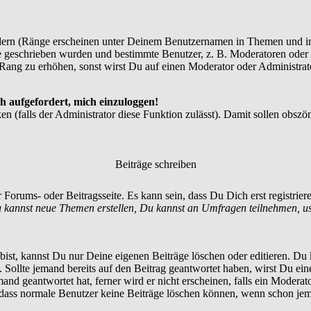
dern (Ränge erscheinen unter Deinem Benutzernamen in Themen und in
 geschrieben wurden und bestimmte Benutzer, z. B. Moderatoren oder A
Rang zu erhöhen, sonst wirst Du auf einen Moderator oder Administrato
h aufgefordert, mich einzuloggen!
en (falls der Administrator diese Funktion zulässt). Damit sollen ob
Beiträge schreiben
 Forums- oder Beitragsseite. Es kann sein, dass Du Dich erst registrie
 kannst neue Themen erstellen, Du kannst an Umfragen teilnehmen, u
st, kannst Du nur Deine eigenen Beiträge löschen oder editieren. Du ka
t. Sollte jemand bereits auf den Beitrag geantwortet haben, wirst Du ein
nd geantwortet hat, ferner wird er nicht erscheinen, falls ein Moderator
, dass normale Benutzer keine Beiträge löschen können, wenn schon jem