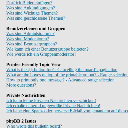
Darf ich Bilder einfügen?
Was sind Ankündigungen?
Was sind Wichtige Themen?
Was sind geschlossene Themen?
Benutzerebenen und Gruppen
Was sind Administratoren?
Was sind Moderatoren?
Was sind Benutzergruppen?
Wie kann ich einer Benutzergruppe beitreten?
Wie werde ich ein Gruppenmoderator?
Printer-Friendly Topic View
What is the :| |: button for? - Cancelling the board's pagination
What are the boxes on top of the printable output? - Range selectio
How to print only one message? - Advanced range selection
More questions?
Private Nachrichten
Ich kann keine Privaten Nachrichten verschicken!
Ich erhalte dauernd ungewollte Private Nachrichten!
Ich habe eine Spam- oder perverse E-Mail von jemandem auf diese
phpBB 2 Issues
Who wrote this bulletin board?