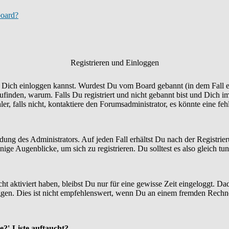
board?
Registrieren und Einloggen
Du Dich einloggen kannst. Wurdest Du vom Board gebannt (in dem Fall er
finden, warum. Falls Du registriert und nicht gebannt bist und Dich i
r, falls nicht, kontaktiere den Forumsadministrator, es könnte eine fe
idung des Administrators. Auf jeden Fall erhältst Du nach der Registrie
ige Augenblicke, um sich zu registrieren. Du solltest es also gleich tun
ht aktiviert haben, bleibst Du nur für eine gewisse Zeit eingeloggt. 
en. Dies ist nicht empfehlenswert, wenn Du an einem fremden Rechner si
e?'-Liste auftaucht?