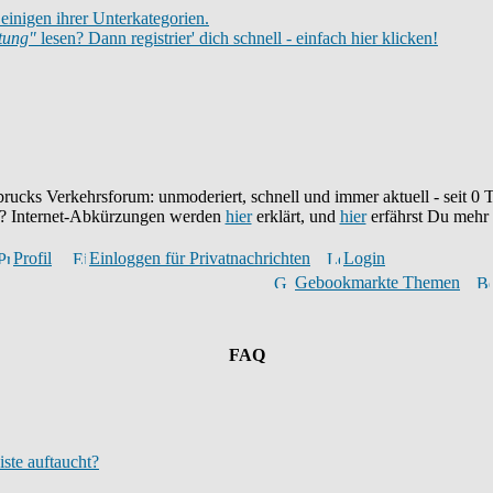
einigen ihrer Unterkategorien.
itung"
lesen? Dann registrier' dich schnell - einfach hier klicken!
brucks Verkehrsforum: unmoderiert, schnell und immer aktuell - seit
0
T
eu? Internet-Abkürzungen werden
hier
erklärt, und
hier
erfährst Du mehr
Profil
Einloggen für Privatnachrichten
Login
Gebookmarkte Themen
FAQ
iste auftaucht?