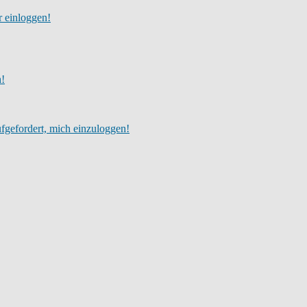
r einloggen!
h!
fgefordert, mich einzuloggen!