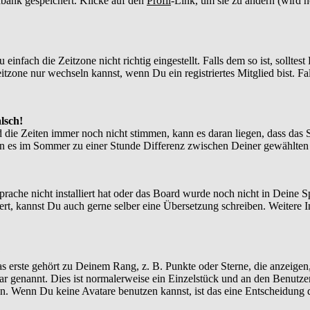
enbank gespeichert. Klicke auf den
Profil
-Link, um sie zu ändern (wird 
nfach die Zeitzone nicht richtig eingestellt. Falls dem so ist, solltes
itzone nur wechseln kannst, wenn Du ein registriertes Mitglied bist. Falls
lsch!
d die Zeiten immer noch nicht stimmen, kann es daran liegen, dass das 
n es im Sommer zu einer Stunde Differenz zwischen Deiner gewählte
Sprache nicht installiert hat oder das Board wurde noch nicht in Deine
xistiert, kannst Du auch gerne selber eine Übersetzung schreiben. Weite
?
 erste gehört zu Deinem Rang, z. B. Punkte oder Sterne, die anzeigen,
tar genannt. Dies ist normalerweise ein Einzelstück und an den Benutze
n. Wenn Du keine Avatare benutzen kannst, ist das eine Entscheidung d