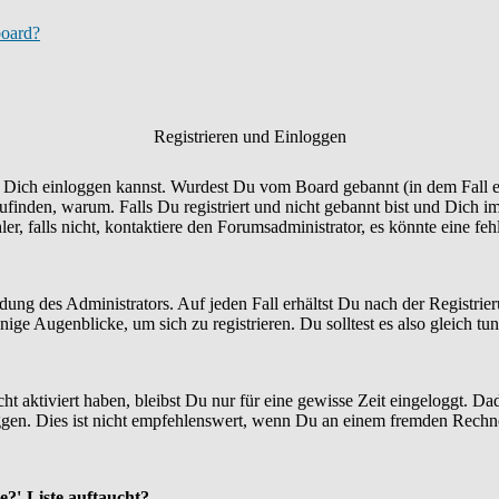
board?
Registrieren und Einloggen
Du Dich einloggen kannst. Wurdest Du vom Board gebannt (in dem Fall er
finden, warum. Falls Du registriert und nicht gebannt bist und Dich i
r, falls nicht, kontaktiere den Forumsadministrator, es könnte eine fe
idung des Administrators. Auf jeden Fall erhältst Du nach der Registrie
ige Augenblicke, um sich zu registrieren. Du solltest es also gleich tun
ht aktiviert haben, bleibst Du nur für eine gewisse Zeit eingeloggt. 
en. Dies ist nicht empfehlenswert, wenn Du an einem fremden Rechner si
e?'-Liste auftaucht?