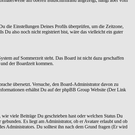
normalerweise am oberen Bildschirmrand angezeigt, hängt aber vom
t Du die Einstellungen Deines Profils überprüfen, um die Zeitzone,
 Du also noch nicht registriert bist, wäre das vielleicht ein guter
System auf Sommerzeit steht. Das Board ist nicht dazu geschaffen
n und der Boardzeit kommen.
 Sprache übersetzt. Versuche, den Board-Administrator davon zu
re Informationen erhältst Du auf der phpBB Group Website (Der Link
 wie viele Beiträge Du geschrieben hast oder welchen Status Du
r gebunden. Es liegt am Administrator, ob er Avatare erlaubt und ob
es Administrators. Du solltest ihn nach dem Grund fragen (Er wird