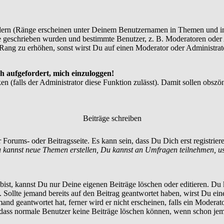
dern (Ränge erscheinen unter Deinem Benutzernamen in Themen und in
 geschrieben wurden und bestimmte Benutzer, z. B. Moderatoren oder A
Rang zu erhöhen, sonst wirst Du auf einen Moderator oder Administrato
h aufgefordert, mich einzuloggen!
en (falls der Administrator diese Funktion zulässt). Damit sollen ob
Beiträge schreiben
 Forums- oder Beitragsseite. Es kann sein, dass Du Dich erst registrie
 kannst neue Themen erstellen, Du kannst an Umfragen teilnehmen, u
st, kannst Du nur Deine eigenen Beiträge löschen oder editieren. Du ka
t. Sollte jemand bereits auf den Beitrag geantwortet haben, wirst Du ein
nd geantwortet hat, ferner wird er nicht erscheinen, falls ein Moderator
, dass normale Benutzer keine Beiträge löschen können, wenn schon jem