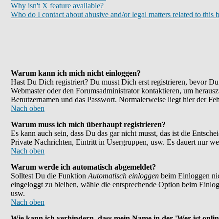
Why isn't X feature available?
Who do I contact about abusive and/or legal matters related to this 
Warum kann ich mich nicht einloggen?
Hast Du Dich registriert? Du musst Dich erst registrieren, bevor 
Webmaster oder den Forumsadministrator kontaktieren, um herauszu
Benutzernamen und das Passwort. Normalerweise liegt hier der Fehle
Nach oben
Warum muss ich mich überhaupt registrieren?
Es kann auch sein, dass Du das gar nicht musst, das ist die Entsche
Private Nachrichten, Eintritt in Usergruppen, usw. Es dauert nur wen
Nach oben
Warum werde ich automatisch abgemeldet?
Solltest Du die Funktion
Automatisch einloggen
beim Einloggen nic
eingeloggt zu bleiben, wähle die entsprechende Option beim Einlogg
usw.
Nach oben
Wie kann ich verhindern, dass mein Name in der 'Wer ist onlin