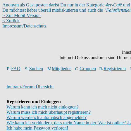
Anonym als Gast posten darfst Du nur in der Kategorie
4er-Cafè
und 
Du möchtest lieber überall mitdiskutieren und auch die
"Fahrdienstle
> Zur Mobil-Version
< Zurück
Impressum/Datenschutz
Inns
Internet-Diskussionsforen sind Dir n
FAQ
Suchen
Mitglieder
Gruppen
Registrieren
Inntram-Forum Übersicht
Registrieren und Einloggen
Warum kann ich mich nicht einloggen?
Warum muss ich mich überhaupt registrieren?
Warum werde ich automatisch abgemeldet?
Wie kann ich verhindern, dass mein Name in der 'Wer ist online?'-L
Ich habe mein Passwort verloren!