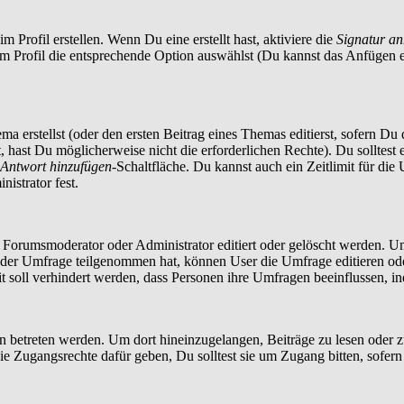
 Profil erstellen. Wenn Du eine erstellt hast, aktiviere die
Signatur a
im Profil die entsprechende Option auswählst (Du kannst das Anfügen 
a erstellst (oder den ersten Beitrag eines Themas editierst, sofern Du d
t, hast Du möglicherweise nicht die erforderlichen Rechte). Du solltes
Antwort hinzufügen
-Schaltfläche. Du kannst auch ein Zeitlimit für die
istrator fest.
orumsmoderator oder Administrator editiert oder gelöscht werden. Um
er Umfrage teilgenommen hat, können User die Umfrage editieren oder 
t soll verhindert werden, dass Personen ihre Umfragen beeinflussen, i
treten werden. Um dort hineinzugelangen, Beiträge zu lesen oder zu 
 Zugangsrechte dafür geben, Du solltest sie um Zugang bitten, sofern