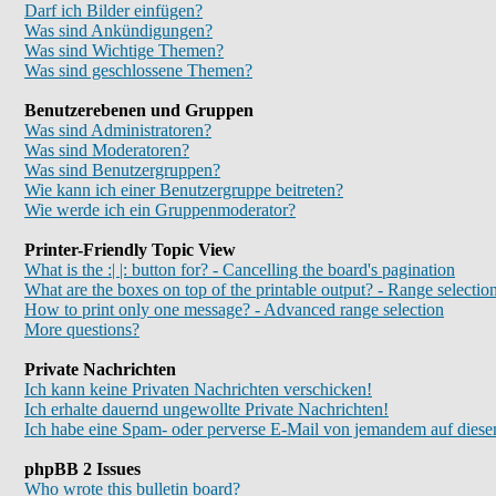
Darf ich Bilder einfügen?
Was sind Ankündigungen?
Was sind Wichtige Themen?
Was sind geschlossene Themen?
Benutzerebenen und Gruppen
Was sind Administratoren?
Was sind Moderatoren?
Was sind Benutzergruppen?
Wie kann ich einer Benutzergruppe beitreten?
Wie werde ich ein Gruppenmoderator?
Printer-Friendly Topic View
What is the :| |: button for? - Cancelling the board's pagination
What are the boxes on top of the printable output? - Range selectio
How to print only one message? - Advanced range selection
More questions?
Private Nachrichten
Ich kann keine Privaten Nachrichten verschicken!
Ich erhalte dauernd ungewollte Private Nachrichten!
Ich habe eine Spam- oder perverse E-Mail von jemandem auf diese
phpBB 2 Issues
Who wrote this bulletin board?