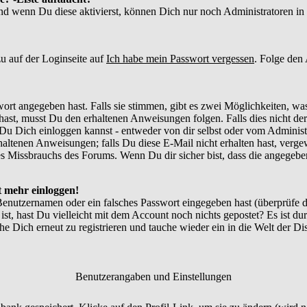
und wenn Du diese aktivierst, können Dich nur noch Administratoren in d
u auf der Loginseite auf
Ich habe mein Passwort vergessen
. Folge den
ort angegeben hast. Falls sie stimmen, gibt es zwei Möglichkeiten, w
ast, musst Du den erhaltenen Anweisungen folgen. Falls dies nicht der 
Du Dich einloggen kannst - entweder von dir selbst oder vom Administr
thaltenen Anweisungen; falls Du diese E-Mail nicht erhalten hast, verg
 Missbrauchs des Forums. Wenn Du dir sicher bist, dass die angegebene
ht mehr einloggen!
Benutzernamen oder ein falsches Passwort eingegeben hast (überprüfe
 ist, hast Du vielleicht mit dem Account noch nichts gepostet? Es ist du
e Dich erneut zu registrieren und tauche wieder ein in die Welt der Di
Benutzerangaben und Einstellungen