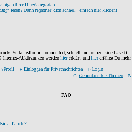
einigen ihrer Unterkategorien.
itung"
lesen? Dann registrier' dich schnell - einfach hier klicken!
brucks Verkehrsforum: unmoderiert, schnell und immer aktuell - seit
0
T
eu? Internet-Abkürzungen werden
hier
erklärt, und
hier
erfährst Du mehr
Profil
Einloggen für Privatnachrichten
Login
Gebookmarkte Themen
FAQ
iste auftaucht?