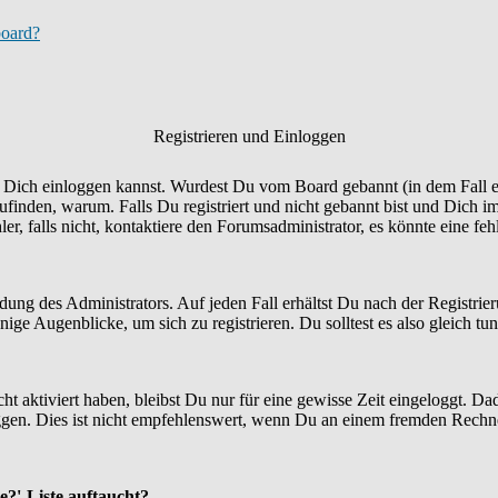
board?
Registrieren und Einloggen
Du Dich einloggen kannst. Wurdest Du vom Board gebannt (in dem Fall er
finden, warum. Falls Du registriert und nicht gebannt bist und Dich i
r, falls nicht, kontaktiere den Forumsadministrator, es könnte eine fe
idung des Administrators. Auf jeden Fall erhältst Du nach der Registrie
ige Augenblicke, um sich zu registrieren. Du solltest es also gleich tun
ht aktiviert haben, bleibst Du nur für eine gewisse Zeit eingeloggt. 
en. Dies ist nicht empfehlenswert, wenn Du an einem fremden Rechner si
e?'-Liste auftaucht?