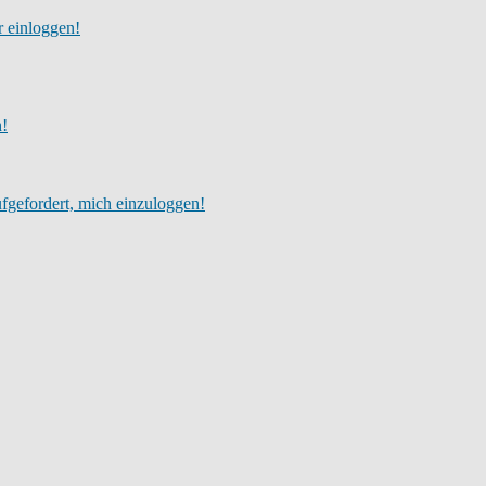
r einloggen!
h!
fgefordert, mich einzuloggen!