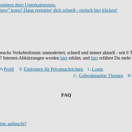
einigen ihrer Unterkategorien.
itung"
lesen? Dann registrier' dich schnell - einfach hier klicken!
brucks Verkehrsforum: unmoderiert, schnell und immer aktuell - seit
0
T
eu? Internet-Abkürzungen werden
hier
erklärt, und
hier
erfährst Du mehr
Profil
Einloggen für Privatnachrichten
Login
Gebookmarkte Themen
FAQ
iste auftaucht?