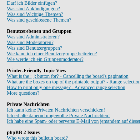
Darf ich Bilder einfügen?
Was sind Ankündigungen?
Was sind Wichtige Themen?
Was sind geschlossene Themen?
Benutzerebenen und Gruppen
Was sind Administratoren?
Was sind Moderatoren?
Was sind Benutzergruppen?
Wie kann ich einer Benutzergruppe beitreten?
Wie werde ich ein Gruppenmoderator?
Printer-Friendly Topic View
What is the :| |: button for? - Cancelling the board's pagination
What are the boxes on top of the printable output? - Range selectio
How to print only one message? - Advanced range selection
More questions?
Private Nachrichten
Ich kann keine Privaten Nachrichten verschicken!
Ich erhalte dauernd ungewollte Private Nachrichten!
Ich habe eine Spam- oder perverse E-Mail von jemandem auf diese
phpBB 2 Issues
Who wrote this bulletin board?