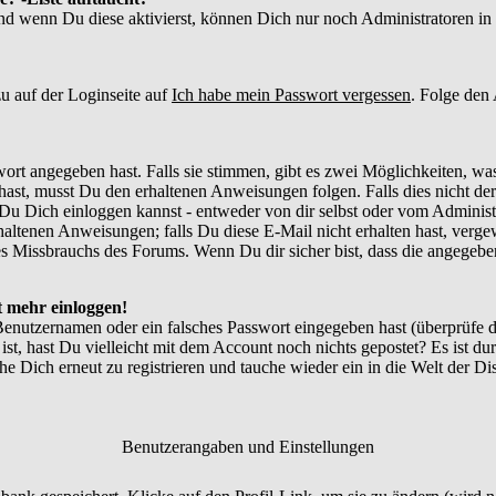
und wenn Du diese aktivierst, können Dich nur noch Administratoren in d
u auf der Loginseite auf
Ich habe mein Passwort vergessen
. Folge den
ort angegeben hast. Falls sie stimmen, gibt es zwei Möglichkeiten, w
ast, musst Du den erhaltenen Anweisungen folgen. Falls dies nicht der 
Du Dich einloggen kannst - entweder von dir selbst oder vom Administr
thaltenen Anweisungen; falls Du diese E-Mail nicht erhalten hast, verg
 Missbrauchs des Forums. Wenn Du dir sicher bist, dass die angegebene
ht mehr einloggen!
Benutzernamen oder ein falsches Passwort eingegeben hast (überprüfe
 ist, hast Du vielleicht mit dem Account noch nichts gepostet? Es ist du
e Dich erneut zu registrieren und tauche wieder ein in die Welt der Di
Benutzerangaben und Einstellungen