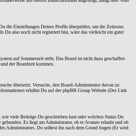
normalerweise am oberen Bildschirmrand angezeigt, hängt aber vom
t Du die Einstellungen Deines Profils überprüfen, um die Zeitzone,
 Du also noch nicht registriert bist, wäre das vielleicht ein guter
System auf Sommerzeit steht. Das Board ist nicht dazu geschaffen
n und der Boardzeit kommen.
 Sprache übersetzt. Versuche, den Board-Administrator davon zu
re Informationen erhältst Du auf der phpBB Group Website (Der Link
 wie viele Beiträge Du geschrieben hast oder welchen Status Du
r gebunden. Es liegt am Administrator, ob er Avatare erlaubt und ob
es Administrators. Du solltest ihn nach dem Grund fragen (Er wird