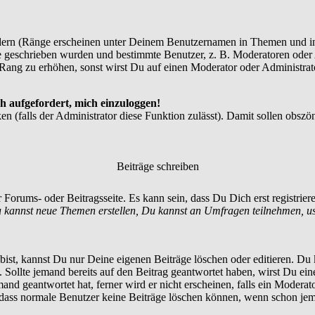
dern (Ränge erscheinen unter Deinem Benutzernamen in Themen und in
 geschrieben wurden und bestimmte Benutzer, z. B. Moderatoren oder A
Rang zu erhöhen, sonst wirst Du auf einen Moderator oder Administrato
h aufgefordert, mich einzuloggen!
en (falls der Administrator diese Funktion zulässt). Damit sollen ob
Beiträge schreiben
 Forums- oder Beitragsseite. Es kann sein, dass Du Dich erst registrie
 kannst neue Themen erstellen, Du kannst an Umfragen teilnehmen, u
st, kannst Du nur Deine eigenen Beiträge löschen oder editieren. Du ka
t. Sollte jemand bereits auf den Beitrag geantwortet haben, wirst Du ein
nd geantwortet hat, ferner wird er nicht erscheinen, falls ein Moderator
, dass normale Benutzer keine Beiträge löschen können, wenn schon jem