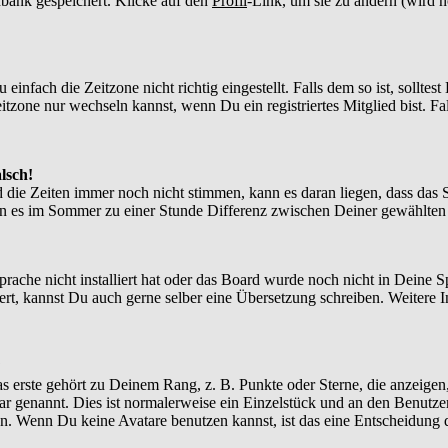
enbank gespeichert. Klicke auf den
Profil
-Link, um sie zu ändern (wird 
nfach die Zeitzone nicht richtig eingestellt. Falls dem so ist, solltes
itzone nur wechseln kannst, wenn Du ein registriertes Mitglied bist. Falls
lsch!
d die Zeiten immer noch nicht stimmen, kann es daran liegen, dass das 
n es im Sommer zu einer Stunde Differenz zwischen Deiner gewählte
Sprache nicht installiert hat oder das Board wurde noch nicht in Deine
xistiert, kannst Du auch gerne selber eine Übersetzung schreiben. Weite
?
 erste gehört zu Deinem Rang, z. B. Punkte oder Sterne, die anzeigen,
tar genannt. Dies ist normalerweise ein Einzelstück und an den Benutze
n. Wenn Du keine Avatare benutzen kannst, ist das eine Entscheidung d