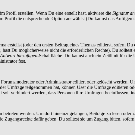
 Profil erstellen. Wenn Du eine erstellt hast, aktiviere die
Signatur a
im Profil die entsprechende Option auswählst (Du kannst das Anfügen 
a erstellst (oder den ersten Beitrag eines Themas editierst, sofern Du d
t, hast Du möglicherweise nicht die erforderlichen Rechte). Du solltes
Antwort hinzufügen
-Schaltfläche. Du kannst auch ein Zeitlimit für die
istrator fest.
orumsmoderator oder Administrator editiert oder gelöscht werden. Um
er Umfrage teilgenommen hat, können User die Umfrage editieren oder 
t soll verhindert werden, dass Personen ihre Umfragen beeinflussen, i
treten werden. Um dort hineinzugelangen, Beiträge zu lesen oder zu 
 Zugangsrechte dafür geben, Du solltest sie um Zugang bitten, sofern