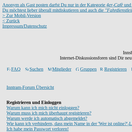
Anonym als Gast posten darfst Du nur in der Kategorie
4er-Cafè
und 
Du möchtest lieber überall mitdiskutieren und auch die
"Fahrdienstle
> Zur Mobil-Version
< Zurück
Impressum/Datenschutz
Inns
Internet-Diskussionsforen sind Dir n
FAQ
Suchen
Mitglieder
Gruppen
Registrieren
Inntram-Forum Übersicht
Registrieren und Einloggen
Warum kann ich mich nicht einloggen?
Warum muss ich mich überhaupt registrieren?
Warum werde ich automatisch abgemeldet?
Wie kann ich verhindern, dass mein Name in der 'Wer ist online?'-L
Ich habe mein Passwort verloren!