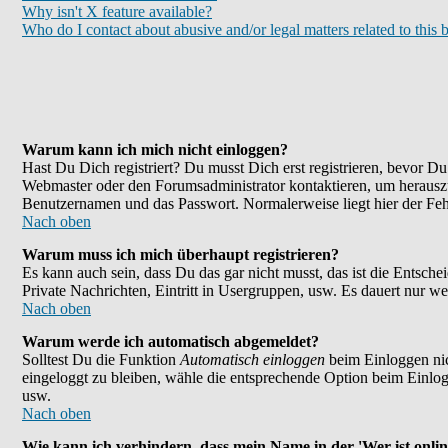
Why isn't X feature available?
Who do I contact about abusive and/or legal matters related to this 
Warum kann ich mich nicht einloggen?
Hast Du Dich registriert? Du musst Dich erst registrieren, bevor 
Webmaster oder den Forumsadministrator kontaktieren, um herauszu
Benutzernamen und das Passwort. Normalerweise liegt hier der Fehle
Nach oben
Warum muss ich mich überhaupt registrieren?
Es kann auch sein, dass Du das gar nicht musst, das ist die Entsche
Private Nachrichten, Eintritt in Usergruppen, usw. Es dauert nur wen
Nach oben
Warum werde ich automatisch abgemeldet?
Solltest Du die Funktion
Automatisch einloggen
beim Einloggen nic
eingeloggt zu bleiben, wähle die entsprechende Option beim Einlogg
usw.
Nach oben
Wie kann ich verhindern, dass mein Name in der 'Wer ist onlin