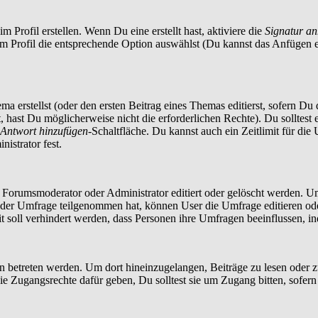
 Profil erstellen. Wenn Du eine erstellt hast, aktiviere die
Signatur a
im Profil die entsprechende Option auswählst (Du kannst das Anfügen 
a erstellst (oder den ersten Beitrag eines Themas editierst, sofern Du d
t, hast Du möglicherweise nicht die erforderlichen Rechte). Du solltes
Antwort hinzufügen
-Schaltfläche. Du kannst auch ein Zeitlimit für die
istrator fest.
orumsmoderator oder Administrator editiert oder gelöscht werden. Um
er Umfrage teilgenommen hat, können User die Umfrage editieren oder 
t soll verhindert werden, dass Personen ihre Umfragen beeinflussen, i
treten werden. Um dort hineinzugelangen, Beiträge zu lesen oder zu 
 Zugangsrechte dafür geben, Du solltest sie um Zugang bitten, sofern