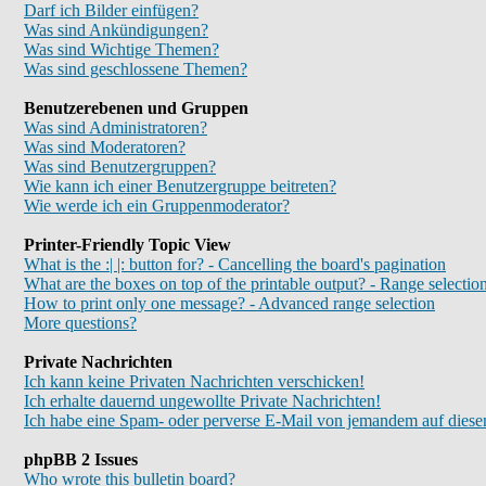
Darf ich Bilder einfügen?
Was sind Ankündigungen?
Was sind Wichtige Themen?
Was sind geschlossene Themen?
Benutzerebenen und Gruppen
Was sind Administratoren?
Was sind Moderatoren?
Was sind Benutzergruppen?
Wie kann ich einer Benutzergruppe beitreten?
Wie werde ich ein Gruppenmoderator?
Printer-Friendly Topic View
What is the :| |: button for? - Cancelling the board's pagination
What are the boxes on top of the printable output? - Range selectio
How to print only one message? - Advanced range selection
More questions?
Private Nachrichten
Ich kann keine Privaten Nachrichten verschicken!
Ich erhalte dauernd ungewollte Private Nachrichten!
Ich habe eine Spam- oder perverse E-Mail von jemandem auf diese
phpBB 2 Issues
Who wrote this bulletin board?