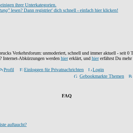
einigen ihrer Unterkategorien.
itung"
lesen? Dann registrier' dich schnell - einfach hier klicken!
brucks Verkehrsforum: unmoderiert, schnell und immer aktuell - seit
0
T
eu? Internet-Abkürzungen werden
hier
erklärt, und
hier
erfährst Du mehr
Profil
Einloggen für Privatnachrichten
Login
Gebookmarkte Themen
FAQ
iste auftaucht?