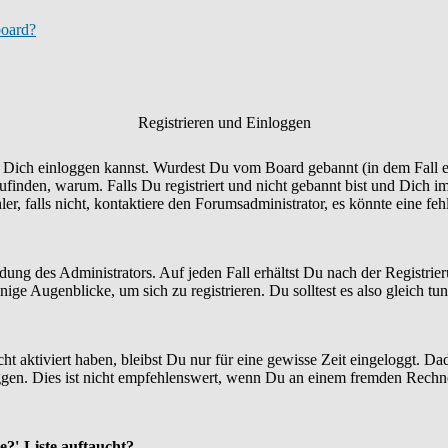
board?
Registrieren und Einloggen
Du Dich einloggen kannst. Wurdest Du vom Board gebannt (in dem Fall er
finden, warum. Falls Du registriert und nicht gebannt bist und Dich i
r, falls nicht, kontaktiere den Forumsadministrator, es könnte eine fe
idung des Administrators. Auf jeden Fall erhältst Du nach der Registrie
ige Augenblicke, um sich zu registrieren. Du solltest es also gleich tun
ht aktiviert haben, bleibst Du nur für eine gewisse Zeit eingeloggt. 
en. Dies ist nicht empfehlenswert, wenn Du an einem fremden Rechner si
e?'-Liste auftaucht?