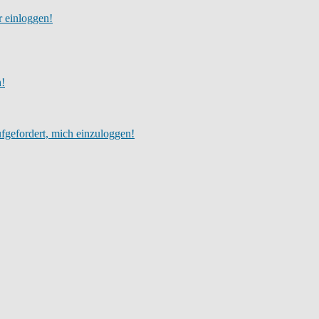
r einloggen!
h!
fgefordert, mich einzuloggen!