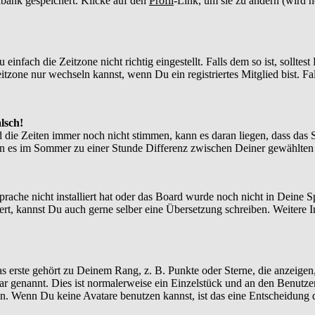
enbank gespeichert. Klicke auf den
Profil
-Link, um sie zu ändern (wird 
nfach die Zeitzone nicht richtig eingestellt. Falls dem so ist, solltes
itzone nur wechseln kannst, wenn Du ein registriertes Mitglied bist. Falls
lsch!
d die Zeiten immer noch nicht stimmen, kann es daran liegen, dass das 
n es im Sommer zu einer Stunde Differenz zwischen Deiner gewählte
Sprache nicht installiert hat oder das Board wurde noch nicht in Deine
xistiert, kannst Du auch gerne selber eine Übersetzung schreiben. Weite
?
 erste gehört zu Deinem Rang, z. B. Punkte oder Sterne, die anzeigen,
tar genannt. Dies ist normalerweise ein Einzelstück und an den Benutze
n. Wenn Du keine Avatare benutzen kannst, ist das eine Entscheidung d