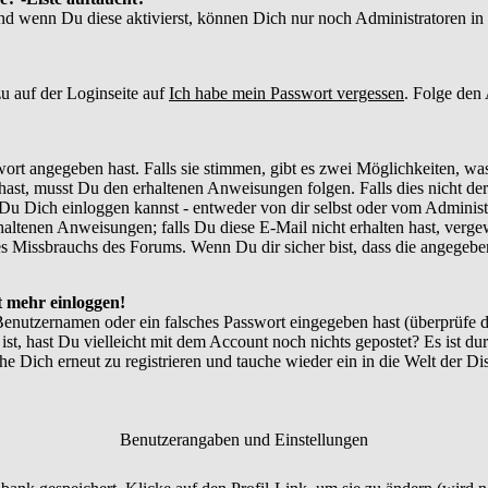
und wenn Du diese aktivierst, können Dich nur noch Administratoren in d
u auf der Loginseite auf
Ich habe mein Passwort vergessen
. Folge den
ort angegeben hast. Falls sie stimmen, gibt es zwei Möglichkeiten, w
ast, musst Du den erhaltenen Anweisungen folgen. Falls dies nicht der 
Du Dich einloggen kannst - entweder von dir selbst oder vom Administr
thaltenen Anweisungen; falls Du diese E-Mail nicht erhalten hast, verg
 Missbrauchs des Forums. Wenn Du dir sicher bist, dass die angegebene
ht mehr einloggen!
Benutzernamen oder ein falsches Passwort eingegeben hast (überprüfe
 ist, hast Du vielleicht mit dem Account noch nichts gepostet? Es ist du
e Dich erneut zu registrieren und tauche wieder ein in die Welt der Di
Benutzerangaben und Einstellungen