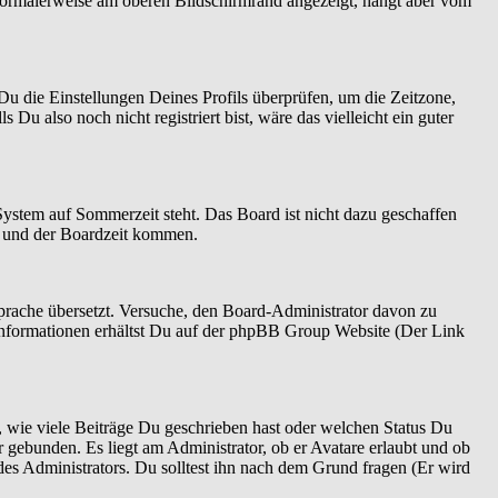
normalerweise am oberen Bildschirmrand angezeigt, hängt aber vom
t Du die Einstellungen Deines Profils überprüfen, um die Zeitzone,
 Du also noch nicht registriert bist, wäre das vielleicht ein guter
System auf Sommerzeit steht. Das Board ist nicht dazu geschaffen
n und der Boardzeit kommen.
 Sprache übersetzt. Versuche, den Board-Administrator davon zu
re Informationen erhältst Du auf der phpBB Group Website (Der Link
 wie viele Beiträge Du geschrieben hast oder welchen Status Du
r gebunden. Es liegt am Administrator, ob er Avatare erlaubt und ob
es Administrators. Du solltest ihn nach dem Grund fragen (Er wird