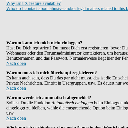
Why isn't X feature available?
Who do I contact about abusive and/or legal matters related to this 
Warum kann ich mich nicht einloggen?
Hast Du Dich registriert? Du musst Dich erst registrieren, bevor 
Webmaster oder den Forumsadministrator kontaktieren, um herauszu
Benutzernamen und das Passwort. Normalerweise liegt hier der Fehle
Nach oben
Warum muss ich mich überhaupt registrieren?
Es kann auch sein, dass Du das gar nicht musst, das ist die Entsche
Private Nachrichten, Eintritt in Usergruppen, usw. Es dauert nur wen
Nach oben
Warum werde ich automatisch abgemeldet?
Solltest Du die Funktion
Automatisch einloggen
beim Einloggen nic
eingeloggt zu bleiben, wähle die entsprechende Option beim Einlogg
usw.
Nach oben
Wie kann ich verhindern, dass mein Name in der 'Wer ist onlin