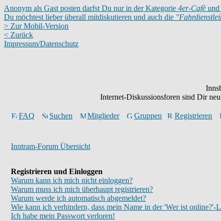
Anonym als Gast posten darfst Du nur in der Kategorie
4er-Cafè
und 
Du möchtest lieber überall mitdiskutieren und auch die
"Fahrdienstle
> Zur Mobil-Version
< Zurück
Impressum/Datenschutz
Inns
Internet-Diskussionsforen sind Dir n
FAQ
Suchen
Mitglieder
Gruppen
Registrieren
Inntram-Forum Übersicht
Registrieren und Einloggen
Warum kann ich mich nicht einloggen?
Warum muss ich mich überhaupt registrieren?
Warum werde ich automatisch abgemeldet?
Wie kann ich verhindern, dass mein Name in der 'Wer ist online?'-L
Ich habe mein Passwort verloren!