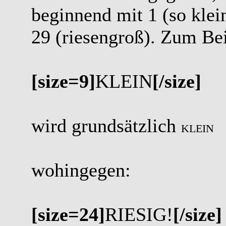
beginnend mit 1 (so klei
29 (riesengroß). Zum Bei
[size=9]
KLEIN
[/size]
wird grundsätzlich
KLEIN
wohingegen:
[size=24]
RIESIG!
[/size]