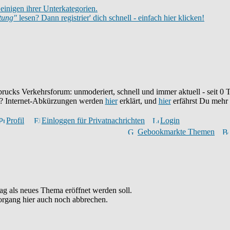
einigen ihrer Unterkategorien.
itung"
lesen? Dann registrier' dich schnell - einfach hier klicken!
brucks Verkehrsforum: unmoderiert, schnell und immer aktuell - seit
0
T
eu? Internet-Abkürzungen werden
hier
erklärt, und
hier
erfährst Du mehr
Profil
Einloggen für Privatnachrichten
Login
Gebookmarkte Themen
ag als neues Thema eröffnet werden soll.
organg hier auch noch abbrechen.