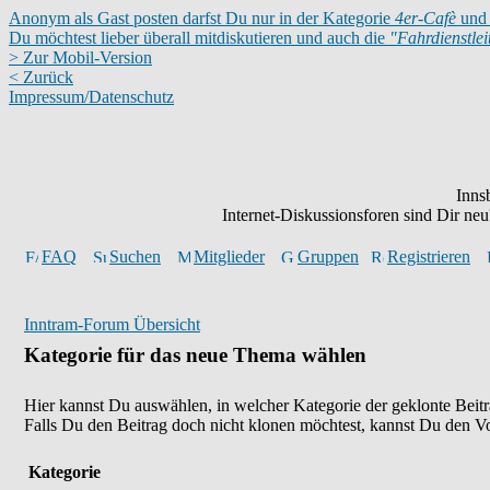
Anonym als Gast posten darfst Du nur in der Kategorie
4er-Cafè
und 
Du möchtest lieber überall mitdiskutieren und auch die
"Fahrdienstle
> Zur Mobil-Version
< Zurück
Impressum/Datenschutz
Inns
Internet-Diskussionsforen sind Dir n
FAQ
Suchen
Mitglieder
Gruppen
Registrieren
Inntram-Forum Übersicht
Kategorie für das neue Thema wählen
Hier kannst Du auswählen, in welcher Kategorie der geklonte Beitr
Falls Du den Beitrag doch nicht klonen möchtest, kannst Du den V
Kategorie